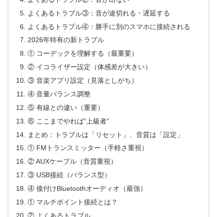
よくあるトラブル③：音が途切れる・遅延する
よくあるトラブル④：勝手に別のスマホに接続される
2026年特有の新トラブル
① コーデックを理解する（最重要）
② イコライザー設定（体感差が大きい）
③ 音楽アプリ設定（見落としがち）
④ 音量バランス調整
⑤ 有線との違い（重要）
⑥ ここまでやれば“上級者”
まとめ：トラブルは「リセット」、音質は「設定」
① FMトランスミッター（手軽さ重視）
② AUXケーブル（音質重視）
③ USB接続（バランス型）
④ 後付けBluetoothオーディオ（最強）
① マルチポイント接続とは？
② よくあるトラブル