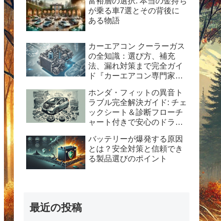
富裕層の選択: 本当の金持ち
が乗る車7選とその背後に
ある物語
カーエアコン クーラーガス
の全知識：選び方、補充
法、漏れ対策まで完全ガイ
ド『カーエアコン専門家が
解説！HFC-134a使用の完
ホンダ・フィットの異音ト
全ガイド：安全性、経済
ラブル完全解決ガイド: チェ
性、および運用のヒント』
ックシート＆診断フローチ
ャート付きで安心のドライ
ブを！
バッテリーが爆発する原因
とは？安全対策と信頼でき
る製品選びのポイント
最近の投稿