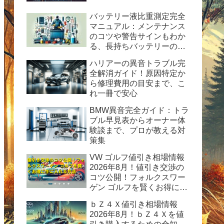
バッテリー液比重測定完全
マニュアル：メンテナンス
のコツや警告サインもわか
る、長持ちバッテリーの秘
訣
ハリアーの異音トラブル完
全解消ガイド！原因特定か
ら修理費用の目安まで、こ
れ一冊で安心
BMW異音完全ガイド：トラ
ブル早見表からオーナー体
験談まで、プロが教える対
策集
VW ゴルフ値引き相場情報
2026年8月！値引き交渉の
コツ公開！フォルクスワー
ゲン ゴルフを賢くお得に手
に入れる方法
ｂＺ４Ｘ値引き相場情報
2026年8月！ｂＺ４Ｘを値