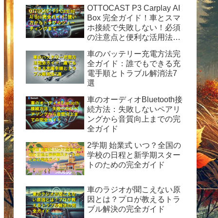
OTTOCAST P3 Carplay AI
Box 完全ガイド！車とスマ
ホ接続で失敗しない！必須
の注意点と便利な活用法を
徹底解説
車のバッテリー充電方法完
全ガイド：誰でもできる充
電手順とトラブル解消法7
選
車のオーディオBluetooth接
続方法：失敗しないペアリ
ングから音質向上までの完
全ガイド
2学期 始業式 いつ？全国の
学校の日程と新学期スター
トのための完全ガイド
車のラジオが聞こえない原
因とは？プロが教えるトラ
ブル解決の完全ガイド