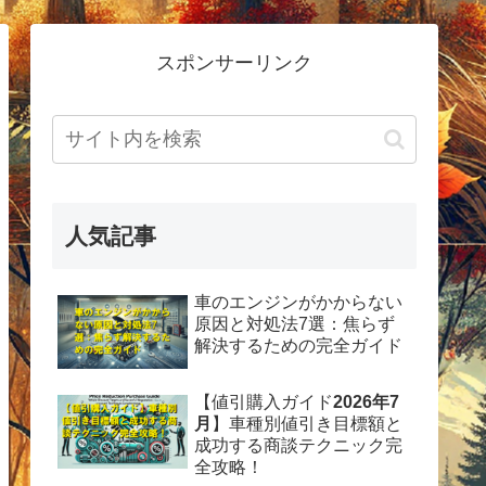
スポンサーリンク
人気記事
車のエンジンがかからない
原因と対処法7選：焦らず
解決するための完全ガイド
【値引購入ガイド
2026年7
月
】車種別値引き目標額と
成功する商談テクニック完
全攻略！