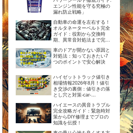
パワーシールド徹底ガイド:
エンジン性能を守る究極の
漏れ防止戦略」
自動車の命運を左右する！
オルタネーターベルト完全
ガイド：役割から交換時
期、異常音対処法まで完全
ガイド
車のドアが開かない原因と
対処法：知っておきたい7
つのポイントで安心解決
ハイゼットトラック値引き
相場情報2026年8月！値引
き交渉の裏側：値引きの落
とし穴と対策-car-
info.tokyo-
ハイエースの異音トラブル
完全攻略ガイド：緊急時対
策からDIY修理までプロの
知識を伝授！
車の乗り心地を良くする方