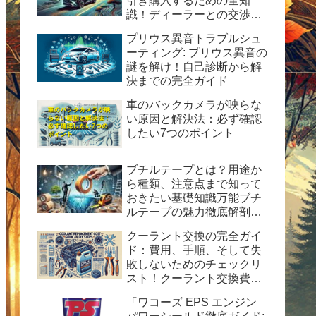
引き購入するための全知
識！ディーラーとの交渉術
から購入後の楽しみ方まで
プリウス異音トラブルシュ
完全ガイド
ーティング: プリウス異音の
謎を解け！自己診断から解
決までの完全ガイド
車のバックカメラが映らな
い原因と解決法：必ず確認
したい7つのポイント
ブチルテープとは？用途か
ら種類、注意点まで知って
おきたい基礎知識万能ブチ
ルテープの魅力徹底解剖！
水漏れ・ひび割れ修理の決
クーラント交換の完全ガイ
定版ガイド
ド：費用、手順、そして失
敗しないためのチェックリ
スト！クーラント交換費用
の目安と自分で交換する時
「ワコーズ EPS エンジン
の手順と方法を紹介。