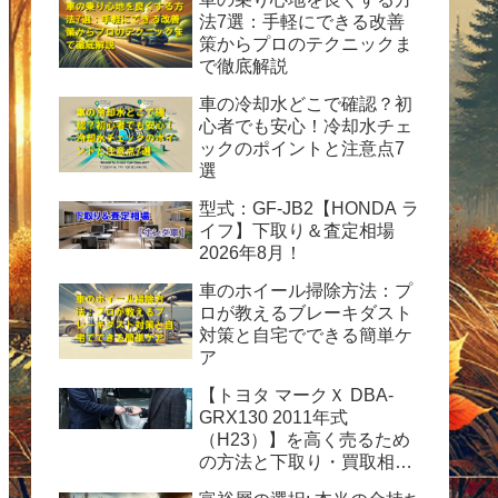
法7選：手軽にできる改善
策からプロのテクニックま
で徹底解説
車の冷却水どこで確認？初
心者でも安心！冷却水チェ
ックのポイントと注意点7
選
型式：GF-JB2【HONDA ラ
イフ】下取り＆査定相場
2026年8月！
車のホイール掃除方法：プ
ロが教えるブレーキダスト
対策と自宅でできる簡単ケ
ア
【トヨタ マークＸ DBA-
GRX130 2011年式
（H23）】を高く売るため
の方法と下取り・買取相場
情報2026年8月！