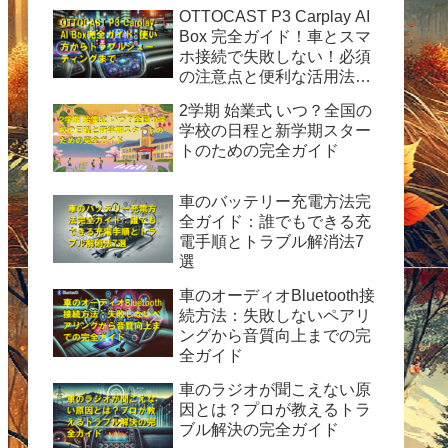
OTTOCAST P3 Carplay AI
Box 完全ガイド！車とスマ
ホ接続で失敗しない！必須
の注意点と便利な活用法を
徹底解説
2学期 始業式 いつ？全国の
学校の日程と新学期スター
トのための完全ガイド
車のバッテリー充電方法完
全ガイド：誰でもできる充
電手順とトラブル解消法7
選
車のオーディオBluetooth接
続方法：失敗しないペアリ
ングから音質向上までの完
全ガイド
車のラジオが聞こえない原
因とは？プロが教えるトラ
ブル解決の完全ガイド