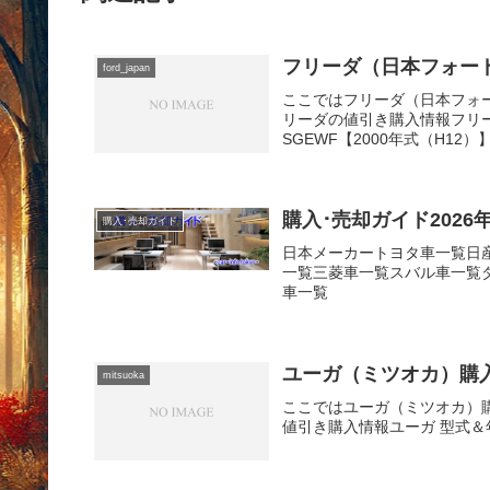
フリーダ（日本フォード）購入
ford_japan
ここではフリーダ（日本フォ
リーダの値引き購入情報フリーダ
SGEWF【2000年式（H12）】K
購入･売却ガイド2026年8月！
購入･売却ガイド
日本メーカートヨタ車一覧日
一覧三菱車一覧スバル車一覧
車一覧
ユーガ（ミツオカ）購入･売却
mitsuoka
ここではユーガ（ミツオカ）
値引き購入情報ユーガ 型式＆