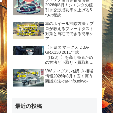
2026年8月！シエンタの値
引き交渉成功率を上げる5
つの秘訣
車のホイール掃除方法：プ
ロが教えるブレーキダスト
対策と自宅でできる簡単ケ
ア
【トヨタ マークＸ DBA-
GRX130 2011年式
（H23）】を高く売るため
の方法と下取り・買取相場
情報2026年8月！
VW ティグアン値引き相場
情報2026年8月！安く買う
商談方法-car-info.tokyo-
最近の投稿