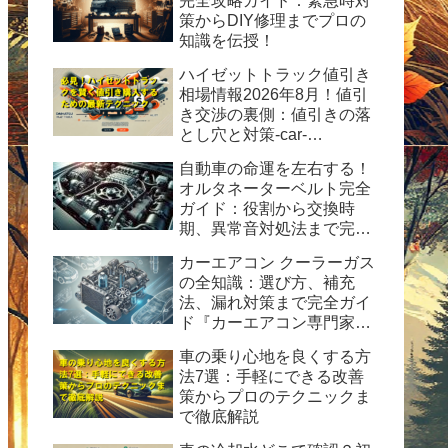
完全攻略ガイド：緊急時対
策からDIY修理までプロの
知識を伝授！
ハイゼットトラック値引き
相場情報2026年8月！値引
き交渉の裏側：値引きの落
とし穴と対策-car-
info.tokyo-
自動車の命運を左右する！
オルタネーターベルト完全
ガイド：役割から交換時
期、異常音対処法まで完全
ガイド
カーエアコン クーラーガス
の全知識：選び方、補充
法、漏れ対策まで完全ガイ
ド『カーエアコン専門家が
解説！HFC-134a使用の完
車の乗り心地を良くする方
全ガイド：安全性、経済
法7選：手軽にできる改善
性、および運用のヒント』
策からプロのテクニックま
で徹底解説