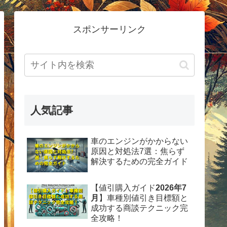
スポンサーリンク
人気記事
車のエンジンがかからない
原因と対処法7選：焦らず
解決するための完全ガイド
【値引購入ガイド
2026年7
月
】車種別値引き目標額と
成功する商談テクニック完
全攻略！