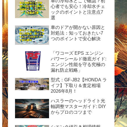
車の冷却水どこで確認？初
心者でも安心！冷却水チェ
ックのポイントと注意点7
選
車のドアが開かない原因と
対処法：知っておきたい7
つのポイントで安心解決
「ワコーズ EPS エンジン
パワーシールド徹底ガイド:
エンジン性能を守る究極の
漏れ防止戦略」
型式：GF-JB2【HONDA ラ
イフ】下取り＆査定相場
2026年8月！
ハスラーのヘッドライト光
軸調整マスターガイド: DIY
からプロのコツまで
シエンタ値引き相場情報