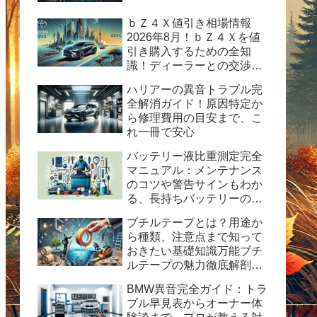
ｂＺ４Ｘ値引き相場情報
2026年8月！ｂＺ４Ｘを値
引き購入するための全知
識！ディーラーとの交渉術
から購入後の楽しみ方まで
ハリアーの異音トラブル完
完全ガイド
全解消ガイド！原因特定か
ら修理費用の目安まで、こ
れ一冊で安心
バッテリー液比重測定完全
マニュアル：メンテナンス
のコツや警告サインもわか
る、長持ちバッテリーの秘
訣
ブチルテープとは？用途か
ら種類、注意点まで知って
おきたい基礎知識万能ブチ
ルテープの魅力徹底解剖！
水漏れ・ひび割れ修理の決
BMW異音完全ガイド：トラ
定版ガイド
ブル早見表からオーナー体