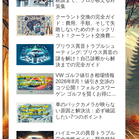
験談まで、プロが教える対
策集
クーラント交換の完全ガイ
ド：費用、手順、そして失
敗しないためのチェックリ
スト！クーラント交換費用
の目安と自分で交換する時
プリウス異音トラブルシュ
の手順と方法を紹介。
ーティング: プリウス異音の
謎を解け！自己診断から解
決までの完全ガイド
VW ゴルフ値引き相場情報
2026年8月！値引き交渉の
コツ公開！フォルクスワー
ゲン ゴルフを賢くお得に手
に入れる方法
車のバックカメラが映らな
い原因と解決法：必ず確認
したい7つのポイント
ハイエースの異音トラブル