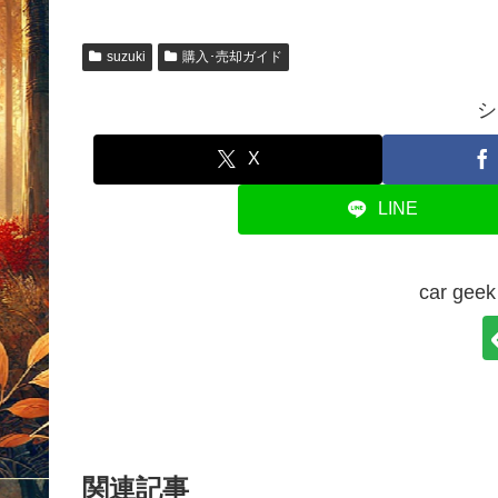
suzuki
購入･売却ガイド
シ
X
LINE
car g
関連記事