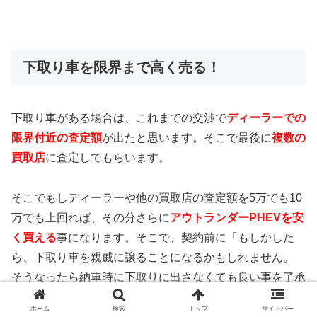
下取り車を限界まで高く売る！
下取り車がある場合は、これまでの交渉で
ディーラーでの
限界付近の査定額
が出たと思います。そこで最後に
複数の
買取店
に査定してもらいます。
そこでもしディーラーや他の買取店の査定額を5万でも10
万でも上回れば、その分さらに
アウトランダーPHEVを安
く買える
事になります。そこで、契約前に「もしかした
ら、下取り車を親戚に譲ることになるかもしれません。
そうなったら納車時に下取りに出さなくても良い事を了承
してもらえませんか？」などと言って、納車時に下取り車
ホーム
検索
トップ
サイドバー
を出さない場合がある事を営業マンに伝えます。