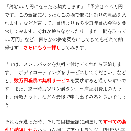
「総額○○万円になったら契約します」「予算は△△万円
です。この金額になったらこの場で他には断りの電話を入
れます」などと言って、目標よりも多少無理目の金額を要
求してみます。それが通らなかったり、また「間を取って
○○万円」など、何らかの妥協案を出してきてもそれで納
得せず、
さらにもう一押し
してみます。
「では、メンテパックを無料で付けてくれたら契約しま
す」「ボディコーティングをサービスしてください」など
と、
数万円程度の無料サービス
を要求すると通りやすいで
す。また、納車時ガソリン満タン、車庫証明費用のカッ
ト、端数カット、などを最後で申し出てみると良いでしょ
う。
それらが通った時、そして目標金額に到達して
すべての条
件に納得したら
ハンコを押してアウトランダーPHEVの契