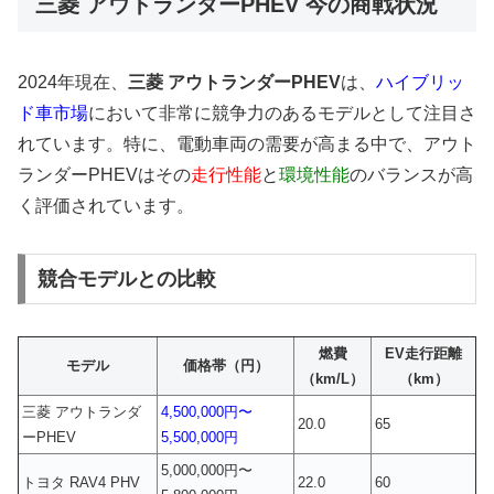
三菱 アウトランダーPHEV 今の商戦状況
2024年現在、
三菱 アウトランダーPHEV
は、
ハイブリッ
ド車市場
において非常に競争力のあるモデルとして注目さ
れています。特に、電動車両の需要が高まる中で、アウト
ランダーPHEVはその
走行性能
と
環境性能
のバランスが高
く評価されています。
競合モデルとの比較
燃費
EV走行距離
モデル
価格帯（円）
（km/L）
（km）
三菱 アウトランダ
4,500,000円〜
20.0
65
ーPHEV
5,500,000円
5,000,000円〜
トヨタ RAV4 PHV
22.0
60