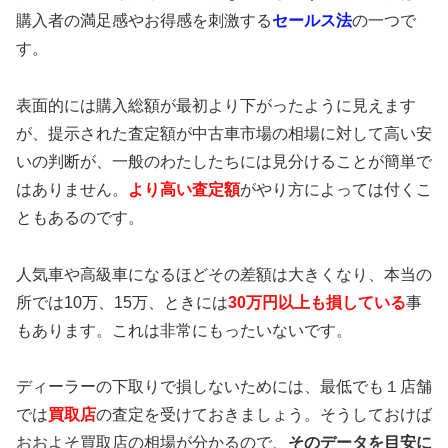
購入者の満足感やお得感を刺激する
セールス法
の一つで
す。
表面的には購入総額が最初より下がったように見えます
が、提示された査定額が中古車市場の相場に対して高い安
いの判断が、一般のわたしたちには見分けることが簡単で
はありません。
より高い査定額
がやり方によっては付くこ
ともあるのです。
人気車や高級車になるほどその差額は大きくなり、本当の
所では10万、15万、ときには
30万円以上も損している
事
もあります。これは非常にもったいないです。
ディーラーの下取りで損しないためには、最低でも１店舗
では
買取店
の査定を受けておきましょう。そうしておけば
おおよそ買取店の相場が分かるので、
そのデータを目安に