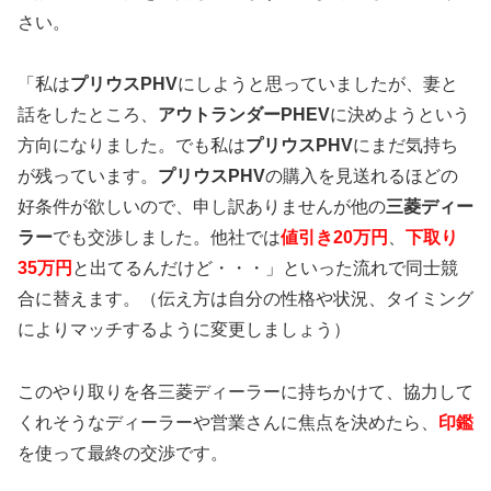
さい。
「私は
プリウスPHV
にしようと思っていましたが、妻と
話をしたところ、
アウトランダーPHEV
に決めようという
方向になりました。でも私は
プリウスPHV
にまだ気持ち
が残っています。
プリウスPHV
の購入を見送れるほどの
好条件が欲しいので、申し訳ありませんが他の
三菱ディー
ラー
でも交渉しました。他社では
値引き20万円
、
下取り
35万円
と出てるんだけど・・・」といった流れで同士競
合に替えます。（伝え方は自分の性格や状況、タイミング
によりマッチするように変更しましょう）
このやり取りを各三菱ディーラーに持ちかけて、協力して
くれそうなディーラーや営業さんに焦点を決めたら、
印鑑
を使って最終の交渉です。