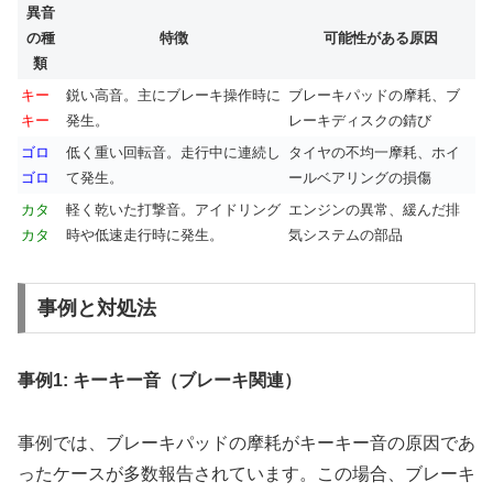
異音
の種
特徴
可能性がある原因
類
キー
鋭い高音。主にブレーキ操作時に
ブレーキパッドの摩耗、ブ
キー
発生。
レーキディスクの錆び
ゴロ
低く重い回転音。走行中に連続し
タイヤの不均一摩耗、ホイ
ゴロ
て発生。
ールベアリングの損傷
カタ
軽く乾いた打撃音。アイドリング
エンジンの異常、緩んだ排
カタ
時や低速走行時に発生。
気システムの部品
事例と対処法
事例1: キーキー音（ブレーキ関連）
事例では、ブレーキパッドの摩耗がキーキー音の原因であ
ったケースが多数報告されています。この場合、ブレーキ