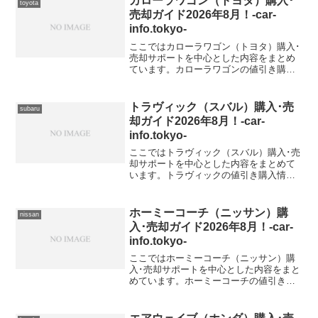
カローラワゴン（トヨタ）購入･
toyota
（H28）】CBA...
売却ガイド2026年8月！-car-
info.tokyo-
ここではカローラワゴン（トヨタ）購入･
売却サポートを中心とした内容をまとめ
ています。カローラワゴンの値引き購入
情報カローラワゴン 型式＆年式の査定相
場
トラヴィック（スバル）購入･売
subaru
却ガイド2026年8月！-car-
info.tokyo-
ここではトラヴィック（スバル）購入･売
却サポートを中心とした内容をまとめて
います。トラヴィックの値引き購入情報
トラヴィック 型式＆年式の査定相場TA-
XM220【2004年式（H16）】TA-
XM182【2004年式（H16）】GF-XM2...
ホーミーコーチ（ニッサン）購
nissan
入･売却ガイド2026年8月！-car-
info.tokyo-
ここではホーミーコーチ（ニッサン）購
入･売却サポートを中心とした内容をまと
めています。ホーミーコーチの値引き購
入情報ホーミーコーチ 型式＆年式の査定
相場KD-KRME24【1997年式（H9）】
KD-KRE24【1997年式（H9）】KD-...