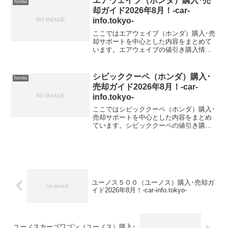
エアウェイブ（ホンダ）購入･売
honda
却ガイド2026年8月！-car-
info.tokyo-
ここではエアウェイブ（ホンダ）購入･売
却サポートを中心とした内容をまとめて
います。エアウェイブの値引き購入情報
エアウェイブ 型式＆年式の査定相場DBA-
GJ1【2008年式（H20）】DBA-
GJ2【2008年式（H20）】
シビッククーペ（ホンダ）購入･
honda
売却ガイド2026年8月！-car-
info.tokyo-
ここではシビッククーペ（ホンダ）購入･
売却サポートを中心とした内容をまとめ
ています。シビッククーペの値引き購入
情報シビッククーペ 型式＆年式の査定相
場E-EJ7【1996年式（H8）】E-
EJ1【1994年式（H6）】
ユーノス５００（ユーノス）購入･売却ガ
イド2026年8月！-car-info.tokyo-
ユーノスカーゴワゴン（ユーノス）購入･