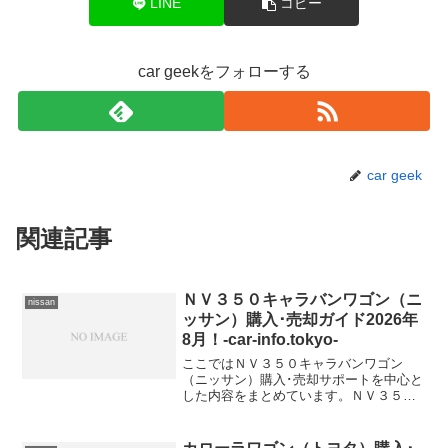
LINE
コピー
car geekをフォローする
car geek
関連記事
ＮＶ３５０キャラバンワゴン（ニ
nissan
ッサン）購入･売却ガイド2026年
8月！-car-info.tokyo-
ここではＮＶ３５０キャラバンワゴン
（ニッサン）購入･売却サポートを中心と
した内容をまとめています。ＮＶ３５０
キャラバンワゴンの値引き購入情報ＮＶ
３５０キャラバンワゴン 型式＆年式の査
定相場CBA-KS2E26【2016年式