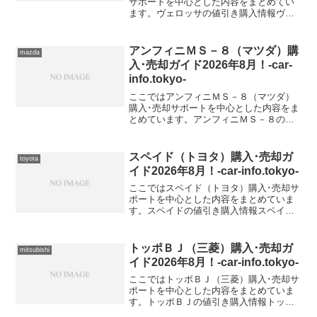
サポートを中心とした内容をまとめてい
ます。ヴェロッサの値引き購入情報ヴェ
ロッサ 型式＆年式の査定相場TA-
JZX110【2003年式（H15）】TA-
GX115【2003年式（H15）】GH-JZX11...
アンフィニＭＳ－８（マツダ）購
mazda
入･売却ガイド2026年8月！-car-
info.tokyo-
ここではアンフィニＭＳ－８（マツダ）
購入･売却サポートを中心とした内容をま
とめています。アンフィニＭＳ－８の値
引き購入情報アンフィニＭＳ－８ 型式＆
年式の査定相場E-MB5P【1995年式
（H7）】E-MBEP【1995年式（H7）】E-
スペイド（トヨタ）購入･売却ガ
toyota
M...
イド2026年8月！-car-info.tokyo-
ここではスペイド（トヨタ）購入･売却サ
ポートを中心とした内容をまとめていま
す。スペイドの値引き購入情報スペイド
型式＆年式の査定相場
トッポＢＪ（三菱）購入･売却ガ
mitsubishi
イド2026年8月！-car-info.tokyo-
ここではトッポＢＪ（三菱）購入･売却サ
ポートを中心とした内容をまとめていま
す。トッポＢＪの値引き購入情報トッポ
ＢＪ 型式＆年式の査定相場TA-