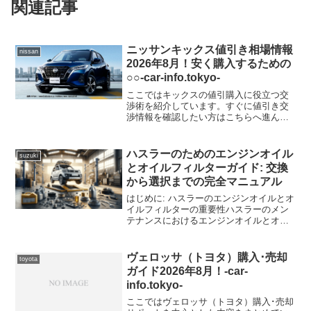
関連記事
ニッサンキックス値引き相場情報
nissan
2026年8月！安く購入するための
○○-car-info.tokyo-
ここではキックスの値引購入に役立つ交
渉術を紹介しています。すぐに値引き交
渉情報を確認したい方はこちらへ進んで
ください。ニッサン キックスの値引き購
入情報【ニッサン キックスを買う！】ニ
ッサン キックスの新車価格＆販売店＆モ
ハスラーのためのエンジンオイル
suzuki
デルチェンジ概要新...
とオイルフィルターガイド: 交換
から選択までの完全マニュアル
はじめに: ハスラーのエンジンオイルとオ
イルフィルターの重要性ハスラーのメン
テナンスにおけるエンジンオイルとオイ
ルフィルターの役割エンジンオイルは、
エンジン内部の摩擦を減少させること
で、部品の摩耗を防ぎ、寿命を延ばしま
ヴェロッサ（トヨタ）購入･売却
toyota
す。また、冷却作用によ...
ガイド2026年8月！-car-
info.tokyo-
ここではヴェロッサ（トヨタ）購入･売却