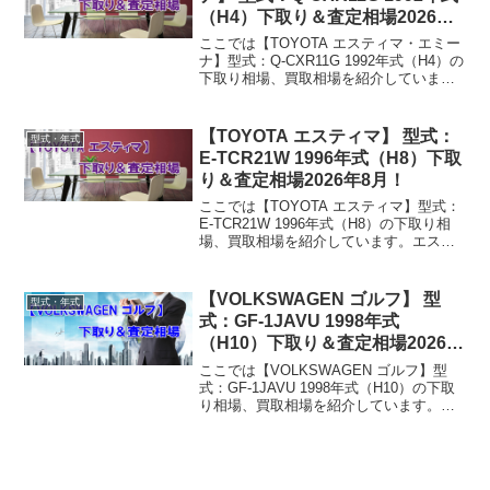
（H4）下取り＆査定相場2026年8
月！
ここでは【TOYOTA エスティマ・エミー
ナ】型式：Q-CXR11G 1992年式（H4）の
下取り相場、買取相場を紹介していま
す。エスティマ・エミーナ Q-CXR11G
1992年式（H4）下取り相場・買取相場下
取り相場：マイナス1万円～3...
【TOYOTA エスティマ】 型式：
型式・年式
E-TCR21W 1996年式（H8）下取
り＆査定相場2026年8月！
ここでは【TOYOTA エスティマ】型式：
E-TCR21W 1996年式（H8）の下取り相
場、買取相場を紹介しています。エステ
ィマ E-TCR21W 1996年式（H8）下取り
相場・買取相場下取り相場：マイナス1万
円～5万円買取り相場：マイ...
【VOLKSWAGEN ゴルフ】 型
型式・年式
式：GF-1JAVU 1998年式
（H10）下取り＆査定相場2026年
8月！
ここでは【VOLKSWAGEN ゴルフ】型
式：GF-1JAVU 1998年式（H10）の下取
り相場、買取相場を紹介しています。ゴ
ルフ GF-1JAVU 1998年式（H10）下取り
相場・買取相場下取り相場：マイナス1万
円～5万円買取り相場：...