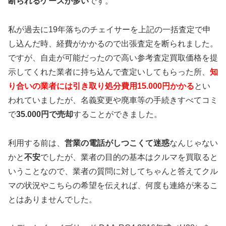
断られるケースが多い
です。
私が過去に19年落ちのチェイサーを上記の一括査定で申
し込んだ時、経費がかかるので出張査定を断られました。
ですが、自走が可能だったので高い参考査定買取価格を提
示してくれた業者に持ち込んで査定いしてもらった所、
知
り合いの業者には引き取り処分費用15.000円かかる
とい
われていましたが、名義変更や廃車等の手続きすべてコミ
で
35.000円で売却
することができました。
利用する前は、
営業の電話がしつこくて迷惑
なんじゃない
かと
不安
でしたが、業者の目的の基本はクルマを買取ると
いうことなので、業者の質問に対してちゃんと答えてクル
マの状況やこちらの希望を伝えれば、何度も連絡が来るこ
とはありませんでした。