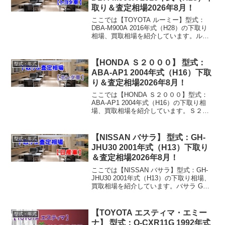
取り＆査定相場2026年8月！
ここでは【TOYOTA ルーミー】型式：
DBA-M900A 2016年式（H28）の下取り
相場、買取相場を紹介しています。ルー
ミー DBA-M900A 2016年式（H28）下取
り相場・買取相場下取り相場：マイナス1
万円～122万円買取り相...
【HONDA Ｓ２０００】 型式：
型式・年式
ABA-AP1 2004年式（H16）下取
り＆査定相場2026年8月！
ここでは【HONDA Ｓ２０００】型式：
ABA-AP1 2004年式（H16）の下取り相
場、買取相場を紹介しています。Ｓ２０
００ ABA-AP1 2004年式（H16）下取り
相場・買取相場下取り相場：マイナス1万
円～48万円買取り相場：マイ...
【NISSAN バサラ】 型式：GH-
型式・年式
JHU30 2001年式（H13）下取り
＆査定相場2026年8月！
ここでは【NISSAN バサラ】型式：GH-
JHU30 2001年式（H13）の下取り相場、
買取相場を紹介しています。バサラ GH-
JHU30 2001年式（H13）下取り相場・買
取相場下取り相場：マイナス1万円～3万
円買取り相場：マイナス...
【TOYOTA エスティマ・エミー
型式・年式
ナ】 型式：Q-CXR11G 1992年式