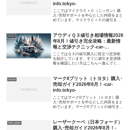
info.tokyo-
ここではマイクラＣ＋Ｃ（ニッサン）購
入･売却サポートを中心とした内容をまと
めています。マイクラＣ＋Ｃの値引き購
入情報マイクラＣ＋Ｃ 型式＆年式の査定
相場ABA-FHZK12【2007年式（H19）】
アウディＱ３値引き相場情報2026
AUDI
年8月！値引き完全攻略：最新情
報と交渉テクニック-car-
info.tokyo-
ここではＱ３の値引購入に役立つ交渉術
を紹介しています。すぐに値引き交渉情
報を確認したい方はこちらへ進んでくだ
さい。アウディ Ｑ３の値引き購入情報
【アウディ Ｑ３を買う！】アウディ Ｑ３
の新車価格＆販売店＆モデルチェンジ概
マークIIブリット（トヨタ）購入･
toyota
要アウディ Ｑ３の新...
売却ガイド2026年8月！-car-
info.tokyo-
ここではマークIIブリット（トヨタ）購
入･売却サポートを中心とした内容をまと
めています。マークIIブリットの値引き購
入情報マークIIブリット 型式＆年式の査
定相場TA-GX110W【2006年式（H18）】
TA-JZX115W【2006年式...
レーザークーペ（日本フォード）
ford_japan
購入･売却ガイド2026年8月！-