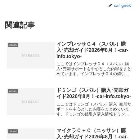
car geek
関連記事
インプレッサＧ４（スバル）購
subaru
入･売却ガイド2026年8月！-car-
info.tokyo-
ここではインプレッサＧ４（スバル）購
入･売却サポートを中心とした内容をまと
めています。インプレッサＧ４の値引き
購入情報インプレッサＧ４ 型式＆年式の
査定相場DBA-GK2【2016年式（H28）】
DBA-GK3【2016年式（H28）】DB...
ドミンゴ（スバル）購入･売却ガ
subaru
イド2026年8月！-car-info.tokyo-
ここではドミンゴ（スバル）購入･売却サ
ポートを中心とした内容をまとめていま
す。ドミンゴの値引き購入情報ドミンゴ
型式＆年式の査定相場E-FA8【1996年式
（H8）】E-FA7【1996年式（H8）】E-
KJ5【1992年式（H4）】E-K...
マイクラＣ＋Ｃ（ニッサン）購
nissan
入･売却ガイド2026年8月！-car-