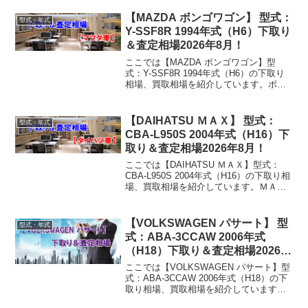
買取相場下取り相場：マイナス1万円～10
万円買取り相場：マイナス1万...
【MAZDA ボンゴワゴン】 型式：
型式・年式
Y-SSF8R 1994年式（H6）下取り
＆査定相場2026年8月！
ここでは【MAZDA ボンゴワゴン】型
式：Y-SSF8R 1994年式（H6）の下取り
相場、買取相場を紹介しています。ボン
ゴワゴン Y-SSF8R 1994年式（H6）下取
り相場・買取相場下取り相場：マイナス1
万円～2万円買取り相場：マイナ...
【DAIHATSU ＭＡＸ】 型式：
型式・年式
CBA-L950S 2004年式（H16）下
取り＆査定相場2026年8月！
ここでは【DAIHATSU ＭＡＸ】型式：
CBA-L950S 2004年式（H16）の下取り相
場、買取相場を紹介しています。ＭＡＸ
CBA-L950S 2004年式（H16）下取り相
場・買取相場下取り相場：マイナス1万円
～11万円買取り相場...
【VOLKSWAGEN パサート】 型
型式・年式
式：ABA-3CCAW 2006年式
（H18）下取り＆査定相場2026年
8月！
ここでは【VOLKSWAGEN パサート】型
式：ABA-3CCAW 2006年式（H18）の下
取り相場、買取相場を紹介しています。
パサート ABA-3CCAW 2006年式（H18）