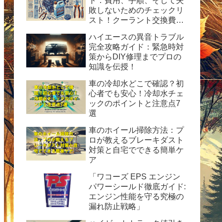
ド：費用、手順、そして失
敗しないためのチェックリ
スト！クーラント交換費用
の目安と自分で交換する時
ハイエースの異音トラブル
の手順と方法を紹介。
完全攻略ガイド：緊急時対
策からDIY修理までプロの
知識を伝授！
車の冷却水どこで確認？初
心者でも安心！冷却水チェ
ックのポイントと注意点7
選
車のホイール掃除方法：プ
ロが教えるブレーキダスト
対策と自宅でできる簡単ケ
ア
「ワコーズ EPS エンジン
パワーシールド徹底ガイド:
エンジン性能を守る究極の
漏れ防止戦略」