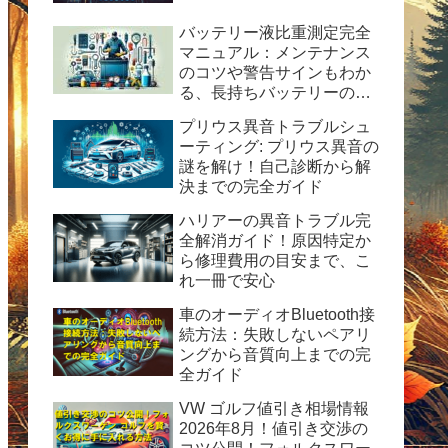
バッテリー液比重測定完全
マニュアル：メンテナンス
のコツや警告サインもわか
る、長持ちバッテリーの秘
訣
プリウス異音トラブルシュ
ーティング: プリウス異音の
謎を解け！自己診断から解
決までの完全ガイド
ハリアーの異音トラブル完
全解消ガイド！原因特定か
ら修理費用の目安まで、こ
れ一冊で安心
車のオーディオBluetooth接
続方法：失敗しないペアリ
ングから音質向上までの完
全ガイド
VW ゴルフ値引き相場情報
2026年8月！値引き交渉の