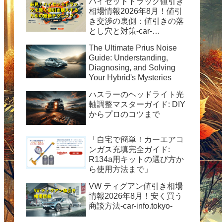
ハイゼットトラック値引き
相場情報2026年8月！値引
き交渉の裏側：値引きの落
とし穴と対策-car-
info.tokyo-
The Ultimate Prius Noise
Guide: Understanding,
Diagnosing, and Solving
Your Hybrid's Mysteries
ハスラーのヘッドライト光
軸調整マスターガイド: DIY
からプロのコツまで
「自宅で簡単！カーエアコ
ンガス充填完全ガイド:
R134a用キットの選び方か
ら使用方法まで」
VW ティグアン値引き相場
情報2026年8月！安く買う
商談方法-car-info.tokyo-