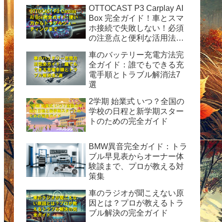
OTTOCAST P3 Carplay AI
Box 完全ガイド！車とスマ
ホ接続で失敗しない！必須
の注意点と便利な活用法を
徹底解説
車のバッテリー充電方法完
全ガイド：誰でもできる充
電手順とトラブル解消法7
選
2学期 始業式 いつ？全国の
学校の日程と新学期スター
トのための完全ガイド
BMW異音完全ガイド：トラ
ブル早見表からオーナー体
験談まで、プロが教える対
策集
車のラジオが聞こえない原
因とは？プロが教えるトラ
ブル解決の完全ガイド