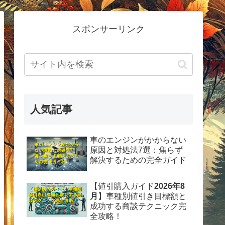
スポンサーリンク
人気記事
車のエンジンがかからない
原因と対処法7選：焦らず
解決するための完全ガイド
【値引購入ガイド
2026年8
月
】車種別値引き目標額と
成功する商談テクニック完
全攻略！