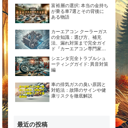
富裕層の選択: 本当の金持ち
が乗る車7選とその背後に
ある物語
カーエアコン クーラーガス
の全知識：選び方、補充
法、漏れ対策まで完全ガイ
ド『カーエアコン専門家が
解説！HFC-134a使用の完
シエンタ完全トラブルシュ
全ガイド：安全性、経済
ーティングガイド: 異音対策
性、および運用のヒント』
編
車の排気ガスの臭い原因と
対処法：故障のサインや健
康リスクを徹底解説
最近の投稿