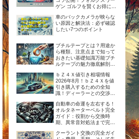
コツ公開！フォルクスワー
ゲン ゴルフを賢くお得に手
に入れる方法
車のバックカメラが映らな
い原因と解決法：必ず確認
したい7つのポイント
ブチルテープとは？用途か
ら種類、注意点まで知って
おきたい基礎知識万能ブチ
ルテープの魅力徹底解剖！
水漏れ・ひび割れ修理の決
ｂＺ４Ｘ値引き相場情報
定版ガイド
2026年8月！ｂＺ４Ｘを値
引き購入するための全知
識！ディーラーとの交渉術
から購入後の楽しみ方まで
自動車の命運を左右する！
完全ガイド
オルタネーターベルト完全
ガイド：役割から交換時
期、異常音対処法まで完全
ガイド
クーラント交換の完全ガイ