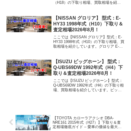
（H18）の下取り相場、買取相場を紹介
しています。カローラフィールダー TA-
NZE121G 2006年式（H18）下取り相場・
買取相場下取り相場：マイナ...
【NISSAN グロリア】 型式：E-
型式・年式
HY33 1998年式（H10）下取り＆
査定相場2026年8月！
ここでは【NISSAN グロリア】型式：E-
HY33 1998年式（H10）の下取り相場、買
取相場を紹介しています。グロリア E-
HY33 1998年式（H10）下取り相場・買取
相場下取り相場：マイナス1万円～5万円
買取り相場：マイナス1万...
【ISUZU ビッグホーン】 型式：
型式・年式
Q-UBS69DW 1992年式（H4）下
取り＆査定相場2026年8月！
ここでは【ISUZU ビッグホーン】型式：
Q-UBS69DW 1992年式（H4）の下取り相
場、買取相場を紹介しています。ビッグ
ホーン Q-UBS69DW 1992年式（H4）下
取り相場・買取相場下取り相場：マイナ
ス1万円～3万円買取り相場...
【TOYOTA カローラアクシオ DBA-
NRE161 2015年式（H27）】下取り＆査
定相場徹底ガイド – 愛車の価値を最大限