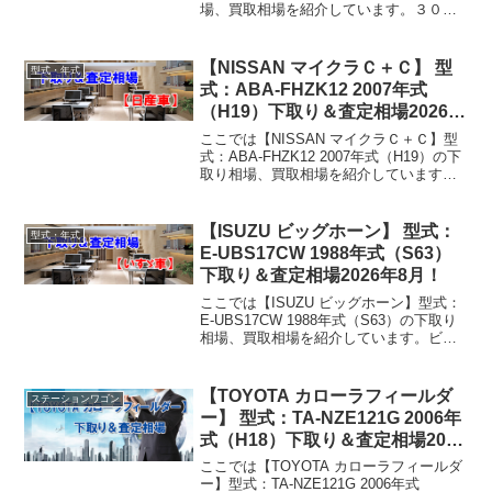
場、買取相場を紹介しています。３０７
GH-T5NFU 2006年式（H18）下取り相
場・買取相場下取り相場：マイナス1万円
～55万円買取り相場：マイ...
【NISSAN マイクラＣ＋Ｃ】 型
型式・年式
式：ABA-FHZK12 2007年式
（H19）下取り＆査定相場2026年
8月！
ここでは【NISSAN マイクラＣ＋Ｃ】型
式：ABA-FHZK12 2007年式（H19）の下
取り相場、買取相場を紹介しています。
マイクラＣ＋Ｃ ABA-FHZK12 2007年式
（H19）下取り相場・買取相場下取り相
場：マイナス1万円～7...
【ISUZU ビッグホーン】 型式：
型式・年式
E-UBS17CW 1988年式（S63）
下取り＆査定相場2026年8月！
ここでは【ISUZU ビッグホーン】型式：
E-UBS17CW 1988年式（S63）の下取り
相場、買取相場を紹介しています。ビッ
グホーン E-UBS17CW 1988年式（S63）
下取り相場・買取相場下取り相場：マイ
ナス1万円～3万円買取り...
【TOYOTA カローラフィールダ
ステーションワゴン
ー】 型式：TA-NZE121G 2006年
式（H18）下取り＆査定相場2026
年8月！
ここでは【TOYOTA カローラフィールダ
ー】型式：TA-NZE121G 2006年式