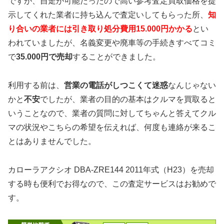
ですが、自走が可能だったので高い参考査定買取価格を提
示してくれた業者に持ち込んで査定いしてもらった所、
知
り合いの業者には引き取り処分費用15.000円かかる
とい
われていましたが、名義変更や廃車等の手続きすべてコミ
で
35.000円で売却
することができました。
利用する前は、
営業の電話がしつこくて迷惑
なんじゃない
かと
不安
でしたが、業者の目的の基本はクルマを買取ると
いうことなので、業者の質問に対してちゃんと答えてクル
マの状況やこちらの希望を伝えれば、何度も連絡が来るこ
とはありませんでした。
カローラアクシオ DBA-ZRE144 2011年式（H23）を売却
する時も便利でお得なので、この査定サービスはお勧めで
す。