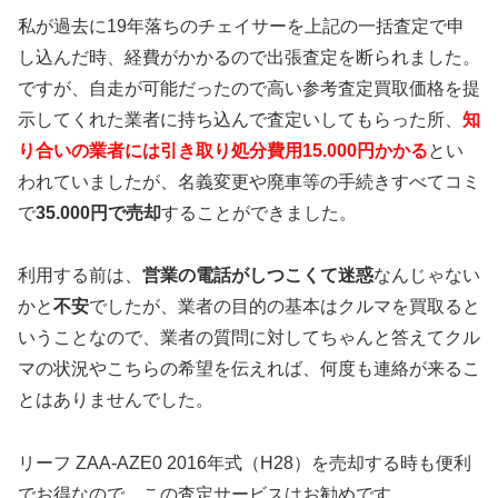
私が過去に19年落ちのチェイサーを上記の一括査定で申
し込んだ時、経費がかかるので出張査定を断られました。
ですが、自走が可能だったので高い参考査定買取価格を提
示してくれた業者に持ち込んで査定いしてもらった所、
知
り合いの業者には引き取り処分費用15.000円かかる
とい
われていましたが、名義変更や廃車等の手続きすべてコミ
で
35.000円で売却
することができました。
利用する前は、
営業の電話がしつこくて迷惑
なんじゃない
かと
不安
でしたが、業者の目的の基本はクルマを買取ると
いうことなので、業者の質問に対してちゃんと答えてクル
マの状況やこちらの希望を伝えれば、何度も連絡が来るこ
とはありませんでした。
リーフ ZAA-AZE0 2016年式（H28）を売却する時も便利
でお得なので、この査定サービスはお勧めです。