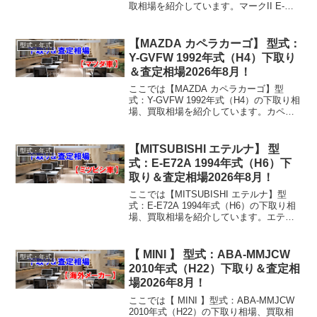
取相場を紹介しています。マークII E-
MX83 1990年式（H2）下取り相場・買取
相場下取り相場：マイナス1万円～4万円
買取り相場：マイナス1万...
【MAZDA カペラカーゴ】 型式：
型式・年式
Y-GVFW 1992年式（H4）下取り
＆査定相場2026年8月！
ここでは【MAZDA カペラカーゴ】型
式：Y-GVFW 1992年式（H4）の下取り相
場、買取相場を紹介しています。カペラ
カーゴ Y-GVFW 1992年式（H4）下取り
相場・買取相場下取り相場：マイナス1万
円～3万円買取り相場：マイナス1...
【MITSUBISHI エテルナ】 型
型式・年式
式：E-E72A 1994年式（H6）下
取り＆査定相場2026年8月！
ここでは【MITSUBISHI エテルナ】型
式：E-E72A 1994年式（H6）の下取り相
場、買取相場を紹介しています。エテル
ナ E-E72A 1994年式（H6）下取り相場・
買取相場下取り相場：マイナス1万円～2
万円買取り相場：マイナス...
【 MINI 】 型式：ABA-MMJCW
型式・年式
2010年式（H22）下取り＆査定相
場2026年8月！
ここでは【 MINI 】型式：ABA-MMJCW
2010年式（H22）の下取り相場、買取相