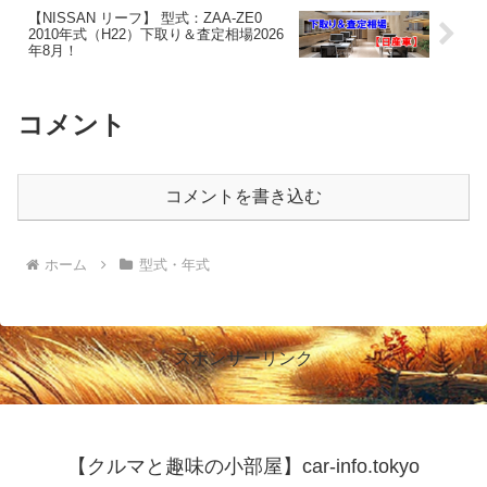
【NISSAN リーフ】 型式：ZAA-ZE0
2010年式（H22）下取り＆査定相場2026
年8月！
コメント
コメントを書き込む
ホーム
型式・年式
スポンサーリンク
【クルマと趣味の小部屋】car-info.tokyo