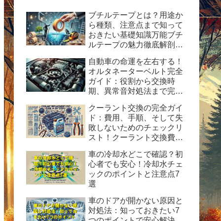
ブチルテープとは？用途か
ら種類、注意点まで知って
おきたい基礎知識万能ブチ
ルテープの魅力徹底解剖！
水漏れ・ひび割れ修理の決
自動車の命運を左右する！
定版ガイド
オルタネーターベルト完全
ガイド：役割から交換時
期、異常音対処法まで完全
ガイド
クーラント交換の完全ガイ
ド：費用、手順、そして失
敗しないためのチェックリ
スト！クーラント交換費用
の目安と自分で交換する時
車の冷却水どこで確認？初
の手順と方法を紹介。
心者でも安心！冷却水チェ
ックのポイントと注意点7
選
車のドアが開かない原因と
対処法：知っておきたい7
つのポイントで安心解決