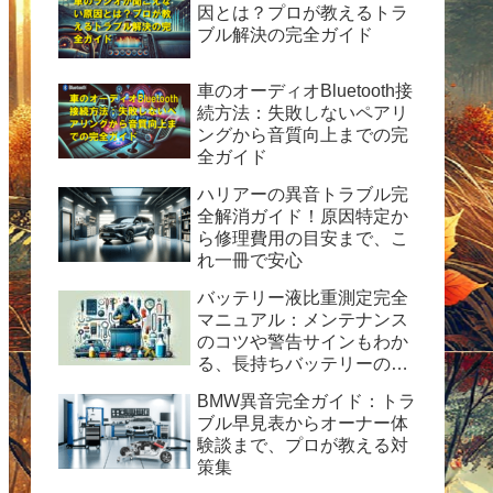
因とは？プロが教えるトラ
ブル解決の完全ガイド
車のオーディオBluetooth接
続方法：失敗しないペアリ
ングから音質向上までの完
全ガイド
ハリアーの異音トラブル完
全解消ガイド！原因特定か
ら修理費用の目安まで、こ
れ一冊で安心
バッテリー液比重測定完全
マニュアル：メンテナンス
のコツや警告サインもわか
る、長持ちバッテリーの秘
訣
BMW異音完全ガイド：トラ
ブル早見表からオーナー体
験談まで、プロが教える対
策集