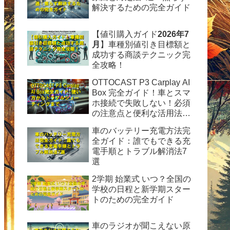
解決するための完全ガイド
【値引購入ガイド
2026年7
月
】車種別値引き目標額と
成功する商談テクニック完
全攻略！
OTTOCAST P3 Carplay AI
Box 完全ガイド！車とスマ
ホ接続で失敗しない！必須
の注意点と便利な活用法を
徹底解説
車のバッテリー充電方法完
全ガイド：誰でもできる充
電手順とトラブル解消法7
選
2学期 始業式 いつ？全国の
学校の日程と新学期スター
トのための完全ガイド
車のラジオが聞こえない原