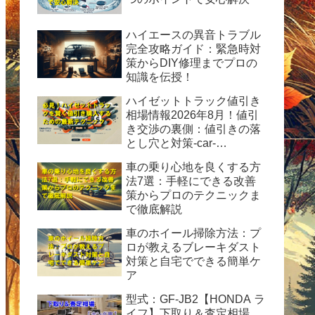
ハイエースの異音トラブル
完全攻略ガイド：緊急時対
策からDIY修理までプロの
知識を伝授！
ハイゼットトラック値引き
相場情報2026年8月！値引
き交渉の裏側：値引きの落
とし穴と対策-car-
info.tokyo-
車の乗り心地を良くする方
法7選：手軽にできる改善
策からプロのテクニックま
で徹底解説
車のホイール掃除方法：プ
ロが教えるブレーキダスト
対策と自宅でできる簡単ケ
ア
型式：GF-JB2【HONDA ラ
イフ】下取り＆査定相場