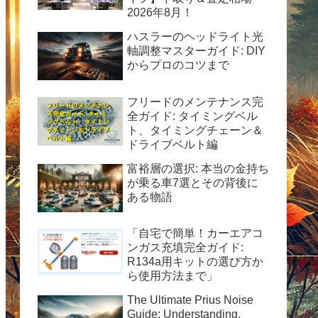
2026年8月！
ハスラーのヘッドライト光
軸調整マスターガイド: DIY
からプロのコツまで
フリードのメンテナンス完
全ガイド: タイミングベル
ト、タイミングチェーン＆
ドライブベルト編
富裕層の選択: 本当の金持ち
が乗る車7選とその背後に
ある物語
「自宅で簡単！カーエアコ
ンガス充填完全ガイド:
R134a用キットの選び方か
ら使用方法まで」
The Ultimate Prius Noise
Guide: Understanding,