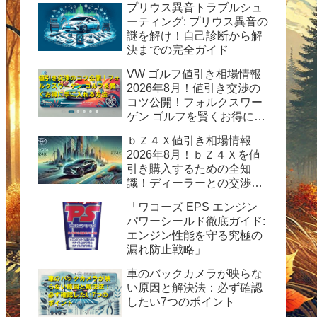
プリウス異音トラブルシュ
ーティング: プリウス異音の
謎を解け！自己診断から解
決までの完全ガイド
VW ゴルフ値引き相場情報
2026年8月！値引き交渉の
コツ公開！フォルクスワー
ゲン ゴルフを賢くお得に手
に入れる方法
ｂＺ４Ｘ値引き相場情報
2026年8月！ｂＺ４Ｘを値
引き購入するための全知
識！ディーラーとの交渉術
から購入後の楽しみ方まで
「ワコーズ EPS エンジン
完全ガイド
パワーシールド徹底ガイド:
エンジン性能を守る究極の
漏れ防止戦略」
車のバックカメラが映らな
い原因と解決法：必ず確認
したい7つのポイント