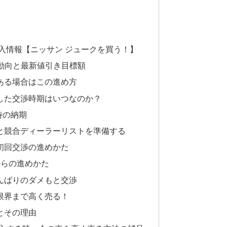
入情報【ニッサン ジュークを買う！】
き動向と最新値引き目標額
ある場合はこの進め方
した交渉時期はいつなのか？
時の納期
と競合ディーラーリストを準備する
初回交渉の進めかた
からの進めかた
んばりのダメもと交渉
限界まで高く売る！
とその理由