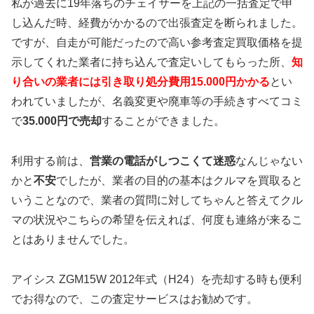
私が過去に19年落ちのチェイサーを上記の一括査定で申
し込んだ時、経費がかかるので出張査定を断られました。
ですが、自走が可能だったので高い参考査定買取価格を提
示してくれた業者に持ち込んで査定いしてもらった所、
知
り合いの業者には引き取り処分費用15.000円かかる
とい
われていましたが、名義変更や廃車等の手続きすべてコミ
で
35.000円で売却
することができました。
利用する前は、
営業の電話がしつこくて迷惑
なんじゃない
かと
不安
でしたが、業者の目的の基本はクルマを買取ると
いうことなので、業者の質問に対してちゃんと答えてクル
マの状況やこちらの希望を伝えれば、何度も連絡が来るこ
とはありませんでした。
アイシス ZGM15W 2012年式（H24）を売却する時も便利
でお得なので、この査定サービスはお勧めです。