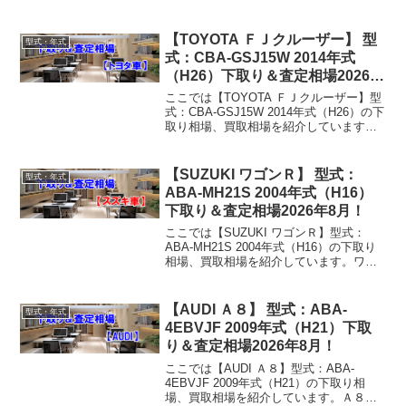
ングロード E-WFY10 1998年式（H10）
下取り相場・買取相場下取り相場：マイ
ナス1万円～2万円買取り相...
【TOYOTA ＦＪクルーザー】 型
型式・年式
式：CBA-GSJ15W 2014年式
（H26）下取り＆査定相場2026年
8月！
ここでは【TOYOTA ＦＪクルーザー】型
式：CBA-GSJ15W 2014年式（H26）の下
取り相場、買取相場を紹介しています。
ＦＪクルーザー CBA-GSJ15W 2014年式
（H26）下取り相場・買取相場下取り相
場：マイナス1万円～...
【SUZUKI ワゴンＲ】 型式：
型式・年式
ABA-MH21S 2004年式（H16）
下取り＆査定相場2026年8月！
ここでは【SUZUKI ワゴンＲ】型式：
ABA-MH21S 2004年式（H16）の下取り
相場、買取相場を紹介しています。ワゴ
ンＲ ABA-MH21S 2004年式（H16）下取
り相場・買取相場下取り相場：マイナス1
万円～14万円買取り相場...
【AUDI Ａ８】 型式：ABA-
型式・年式
4EBVJF 2009年式（H21）下取
り＆査定相場2026年8月！
ここでは【AUDI Ａ８】型式：ABA-
4EBVJF 2009年式（H21）の下取り相
場、買取相場を紹介しています。Ａ８