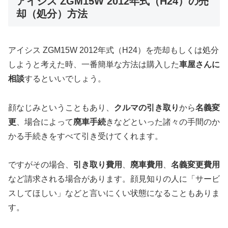
アイシス ZGM15W 2012年式（H24）の売
却（処分）方法
アイシス ZGM15W 2012年式（H24）を売却もしくは処分
しようと考えた時、一番簡単な方法は購入した
車屋さんに
相談
するといいでしょう。
顔なじみということもあり、
クルマの引き取り
から
名義変
更
、場合によって
廃車手続
きなどといった諸々の手間のか
かる手続きをすべて引き受けてくれます。
ですがその場合、
引き取り費用
、
廃車費用
、
名義変更費用
など請求される場合があります。顔見知りの人に「サービ
スしてほしい」などと言いにくい状態になることもありま
す。