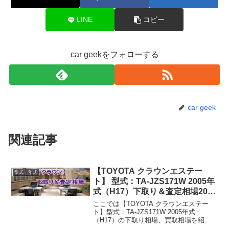
LINE
コピー
car geekをフォローする
car geek
関連記事
【TOYOTA クラウンエステー
型式・年式
ト】 型式：TA-JZS171W 2005年
式（H17）下取り＆査定相場2026
年8月！
ここでは【TOYOTA クラウンエステー
ト】型式：TA-JZS171W 2005年式
（H17）の下取り相場、買取相場を紹介
しています。クラウンエステート TA-