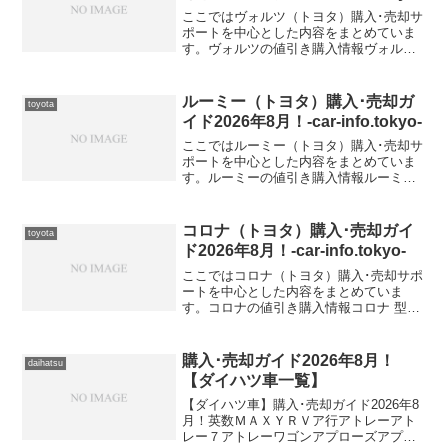
ここではヴォルツ（トヨタ）購入･売却サ
ポートを中心とした内容をまとめていま
す。ヴォルツの値引き購入情報ヴォルツ
型式＆年式の査定相場UA-ZZE138【2003
年式（H15）】UA-ZZE136【2003年式
（H15）】TA-ZZE137【...
ルーミー（トヨタ）購入･売却ガ
toyota
イド2026年8月！-car-info.tokyo-
ここではルーミー（トヨタ）購入･売却サ
ポートを中心とした内容をまとめていま
す。ルーミーの値引き購入情報ルーミー
型式＆年式の査定相場DBA-M900A【2016
年式（H28）】DBA-M910A【2016年式
（H28）】
コロナ（トヨタ）購入･売却ガイ
toyota
ド2026年8月！-car-info.tokyo-
ここではコロナ（トヨタ）購入･売却サポ
ートを中心とした内容をまとめていま
す。コロナの値引き購入情報コロナ 型式
＆年式の査定相場
購入･売却ガイド2026年8月！
daihatsu
【ダイハツ車一覧】
【ダイハツ車】購入･売却ガイド2026年8
月！英数ＭＡＸＹＲＶア行アトレーアト
レー７アトレーワゴンアプローズアプロ