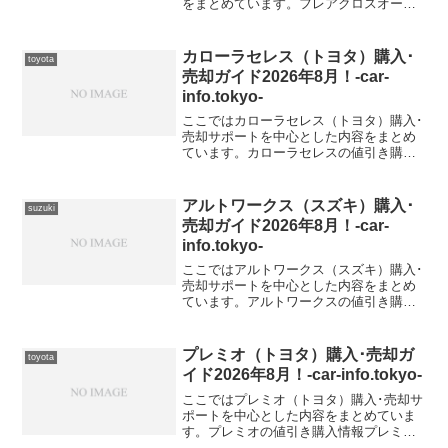
をまとめています。フレアクロスオーバ
ーの値引き購入情報フレアクロスオーバ
ー 型式＆年式の査定相場DAA-
MS41S【2017年式（H29）】DBA-
カローラセレス（トヨタ）購入･
toyota
MS31S【2015...
売却ガイド2026年8月！-car-
info.tokyo-
ここではカローラセレス（トヨタ）購入･
売却サポートを中心とした内容をまとめ
ています。カローラセレスの値引き購入
情報カローラセレス 型式＆年式の査定相
場
アルトワークス（スズキ）購入･
suzuki
売却ガイド2026年8月！-car-
info.tokyo-
ここではアルトワークス（スズキ）購入･
売却サポートを中心とした内容をまとめ
ています。アルトワークスの値引き購入
情報アルトワークス 型式＆年式の査定相
場
プレミオ（トヨタ）購入･売却ガ
toyota
イド2026年8月！-car-info.tokyo-
ここではプレミオ（トヨタ）購入･売却サ
ポートを中心とした内容をまとめていま
す。プレミオの値引き購入情報プレミオ
型式＆年式の査定相場DBA-