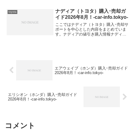
ZRT260【2016年式（H28）】DBA-
NZT260【2016年式（H28）】DBA-
ナディア（トヨタ）購入･売却ガ
toyota
ZRT2...
イド2026年8月！-car-info.tokyo-
ここではナディア（トヨタ）購入･売却サ
ポートを中心とした内容をまとめていま
す。ナディアの値引き購入情報ナディア
型式＆年式の査定相場TA-ACN15【2002
年式（H14）】TA-ACN15H【2002年式
（H14）】TA-ACN10【20...
エアウェイブ（ホンダ）購入･売却ガイド
2026年8月！-car-info.tokyo-
エリシオン（ホンダ）購入･売却ガイド
2026年8月！-car-info.tokyo-
コメント