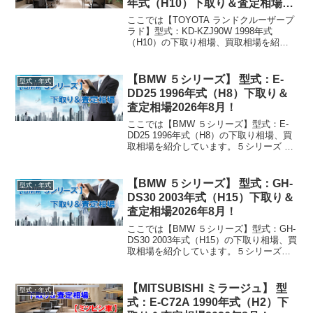
年式（H10）下取り＆査定相場
2026年8月！
ここでは【TOYOTA ランドクルーザープ
ラド】型式：KD-KZJ90W 1998年式
（H10）の下取り相場、買取相場を紹介
しています。ランドクルーザープラド
KD-KZJ90W 1998年式（H10）下取り相
場・買取相場下取り相場：マイナ...
【BMW ５シリーズ】 型式：E-
型式・年式
DD25 1996年式（H8）下取り＆
査定相場2026年8月！
ここでは【BMW ５シリーズ】型式：E-
DD25 1996年式（H8）の下取り相場、買
取相場を紹介しています。５シリーズ E-
DD25 1996年式（H8）下取り相場・買取
相場下取り相場：マイナス1万円～5万円
買取り相場：マイナス1万円～1...
【BMW ５シリーズ】 型式：GH-
型式・年式
DS30 2003年式（H15）下取り＆
査定相場2026年8月！
ここでは【BMW ５シリーズ】型式：GH-
DS30 2003年式（H15）の下取り相場、買
取相場を紹介しています。５シリーズ
GH-DS30 2003年式（H15）下取り相場・
買取相場下取り相場：マイナス1万円～50
万円買取り相場：マイナス...
【MITSUBISHI ミラージュ】 型
型式・年式
式：E-C72A 1990年式（H2）下