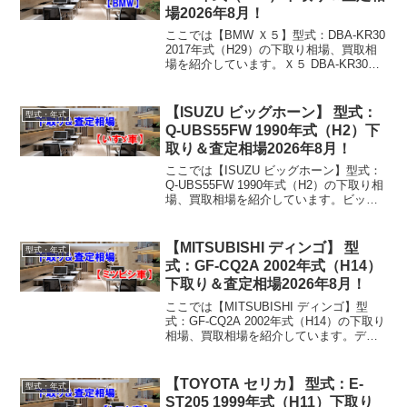
場2026年8月！
ここでは【BMW Ｘ５】型式：DBA-KR30
2017年式（H29）の下取り相場、買取相
場を紹介しています。Ｘ５ DBA-KR30
2017年式（H29）下取り相場・買取相場
下取り相場：マイナス1万円～861万円買
取り相場：マイナス1万円...
【ISUZU ビッグホーン】 型式：
型式・年式
Q-UBS55FW 1990年式（H2）下
取り＆査定相場2026年8月！
ここでは【ISUZU ビッグホーン】型式：
Q-UBS55FW 1990年式（H2）の下取り相
場、買取相場を紹介しています。ビッグ
ホーン Q-UBS55FW 1990年式（H2）下
取り相場・買取相場下取り相場：マイナ
ス1万円～3万円買取り相場...
【MITSUBISHI ディンゴ】 型
型式・年式
式：GF-CQ2A 2002年式（H14）
下取り＆査定相場2026年8月！
ここでは【MITSUBISHI ディンゴ】型
式：GF-CQ2A 2002年式（H14）の下取り
相場、買取相場を紹介しています。ディ
ンゴ GF-CQ2A 2002年式（H14）下取り
相場・買取相場下取り相場：マイナス1万
円～2万円買取り相場：...
【TOYOTA セリカ】 型式：E-
型式・年式
ST205 1999年式（H11）下取り