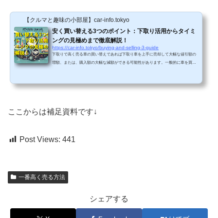
【クルマと趣味の小部屋】car-info.tokyo
安く買い替える3つのポイント：下取り活用からタイミ
ングの見極めまで徹底解説！
https://car-info.tokyo/buying-and-selling-3-guide
下取りで高く売る車の買い替えであれば下取り車を上手に売却して大幅な値引額の
増額、または、購入額の大幅な減額ができる可能性があります。一般的に車を買い
替える時は、購入する販売店にお任せして買取ってもらうことが多いと思います。
ですが、すべて任せられて簡単がゆえに数十万円も損をしていることがあります。
複数社で買取査定を行ったらこのような違いがおこります。同じ車なのに3社で比較
しただけでも50万円買取価格に差が出ることがあります。これは車の知識もお金も
必要なく、ただ一括査定で複数社から査定見積もりを取る...
ここからは補足資料です↓
Post Views:
441
一番高く売る方法
シェアする