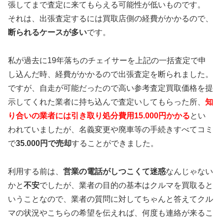
張してまで査定に来てもらえる可能性が低いものです。
それは、出張査定するには買取店側の経費がかかるので、
断られるケースが多い
です。
私が過去に19年落ちのチェイサーを上記の一括査定で申
し込んだ時、経費がかかるので出張査定を断られました。
ですが、自走が可能だったので高い参考査定買取価格を提
示してくれた業者に持ち込んで査定いしてもらった所、
知
り合いの業者には引き取り処分費用15.000円かかる
とい
われていましたが、名義変更や廃車等の手続きすべてコミ
で
35.000円で売却
することができました。
利用する前は、
営業の電話がしつこくて迷惑
なんじゃない
かと
不安
でしたが、業者の目的の基本はクルマを買取ると
いうことなので、業者の質問に対してちゃんと答えてクル
マの状況やこちらの希望を伝えれば、何度も連絡が来るこ