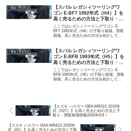
では、それぞれの違いと基本的な流れに
ついて、やさしく語りかけるように解説
【スバル レガシィツーリングワ
一番高く売る方法
します。どちらの方法があ...
ゴン E-BF7 1992年式（H4）】を
高く売るための方法と下取り・買
取相場情報2026年8月！
ここではレガシィツーリングワゴン E-
BF7 1992年式（H4）の下取り相場、買取
相場、高く売るための方法を紹介してい
ます。レガシィツーリングワゴン E-BF7
1992年式（H4）下取り相場・買取相場下
取り相場：最大4万円程度買取相場：...
【スバル レガシィツーリングワ
一番高く売る方法
ゴン E-BFB 1993年式（H5）】を
高く売るための方法と下取り・買
取相場情報2026年8月！
ここではレガシィツーリングワゴン E-
BFB 1993年式（H5）の下取り相場、買取
相場、高く売るための方法を紹介してい
ます。レガシィツーリングワゴン E-BFB
1993年式（H5）下取り相場・買取相場下
取り相場：最大4万円程度買取相場：...
【スズキ ハスラー DBA-MR31S 2015年
式（H27）】を高く売るための方法と下
取り・買取相場情報2026年8月！
【スズキ ハスラー DAA-MR41S 2020年
式（R2）】を高く売るための方法と下取