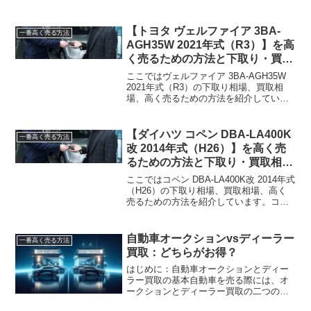
レッサ E-GC4 1992年式（H4）下取り相
場・買取相場下取り相場：最大3万円程度
買取相場：最大12万円程度インプレ...
【トヨタ ヴェルファイア 3BA-
一番高く売る方法
AGH35W 2021年式（R3）】を高
く売るための方法と下取り・買取
相場情報2026年8月！
ここではヴェルファイア 3BA-AGH35W
2021年式（R3）の下取り相場、買取相
場、高く売るための方法を紹介していま
す。ヴェルファイア 3BA-AGH35W 2021
年式（R3）下取り相場・買取相場下取り
相場：最大327万円程度買取相...
【ダイハツ コペン DBA-LA400K
一番高く売る方法
改 2014年式（H26）】を高く売
るための方法と下取り・買取相場
情報2026年8月！
ここではコペン DBA-LA400K改 2014年式
（H26）の下取り相場、買取相場、高く
売るための方法を紹介しています。コペ
ン DBA-LA400K改 2014年式（H26）下取
り相場・買取相場下取り相場：最大63万
円程度買取相場：最大9...
自動車オークションvsディーラー
一番高く売る方法
買取：どちらがお得？
はじめに：自動車オークションとディー
ラー買取の基本自動車を売る際には、オ
ークションとディーラー買取の二つの主
要な選択肢があります。このセクション