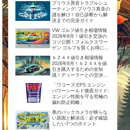
プリウス異音トラブルシュ
ーティング: プリウス異音の
謎を解け！自己診断から解
決までの完全ガイド
VW ゴルフ値引き相場情報
2026年8月！値引き交渉の
コツ公開！フォルクスワー
ゲン ゴルフを賢くお得に手
に入れる方法
ｂＺ４Ｘ値引き相場情報
2026年8月！ｂＺ４Ｘを値
引き購入するための全知
識！ディーラーとの交渉術
から購入後の楽しみ方まで
「ワコーズ EPS エンジン
完全ガイド
パワーシールド徹底ガイド:
エンジン性能を守る究極の
漏れ防止戦略」
車のバックカメラが映らな
い原因と解決法：必ず確認
したい7つのポイント