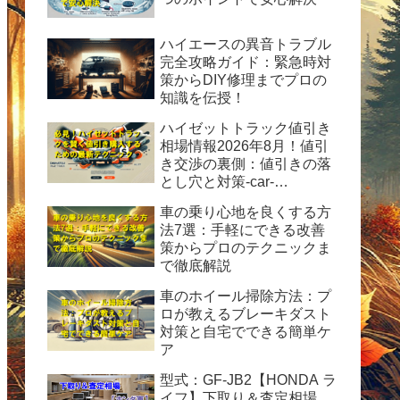
ハイエースの異音トラブル
完全攻略ガイド：緊急時対
策からDIY修理までプロの
知識を伝授！
ハイゼットトラック値引き
相場情報2026年8月！値引
き交渉の裏側：値引きの落
とし穴と対策-car-
info.tokyo-
車の乗り心地を良くする方
法7選：手軽にできる改善
策からプロのテクニックま
で徹底解説
車のホイール掃除方法：プ
ロが教えるブレーキダスト
対策と自宅でできる簡単ケ
ア
型式：GF-JB2【HONDA ラ
イフ】下取り＆査定相場