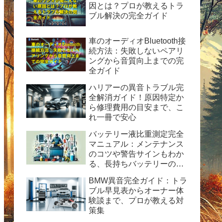
因とは？プロが教えるトラ
ブル解決の完全ガイド
車のオーディオBluetooth接
続方法：失敗しないペアリ
ングから音質向上までの完
全ガイド
ハリアーの異音トラブル完
全解消ガイド！原因特定か
ら修理費用の目安まで、こ
れ一冊で安心
バッテリー液比重測定完全
マニュアル：メンテナンス
のコツや警告サインもわか
る、長持ちバッテリーの秘
訣
BMW異音完全ガイド：トラ
ブル早見表からオーナー体
験談まで、プロが教える対
策集