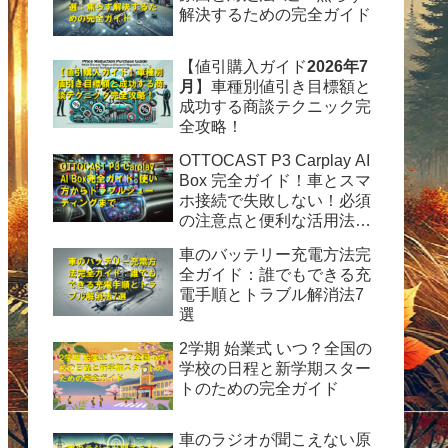
解決するための完全ガイド
【値引購入ガイド
2026年7
月
】車種別値引き目標額と
成功する商談テクニック完
全攻略！
OTTOCAST P3 Carplay AI
Box 完全ガイド！車とスマ
ホ接続で失敗しない！必須
の注意点と便利な活用法を
徹底解説
車のバッテリー充電方法完
全ガイド：誰でもできる充
電手順とトラブル解消法7
選
2学期 始業式 いつ？全国の
学校の日程と新学期スター
トのための完全ガイド
車のラジオが聞こえない原