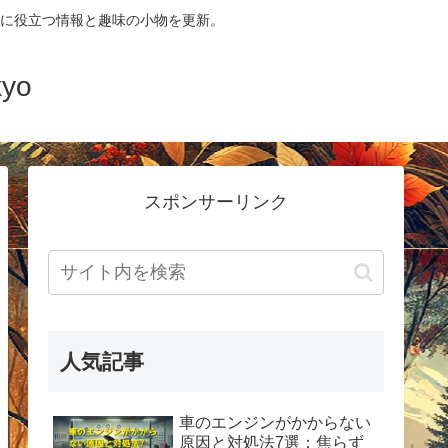
に役立つ情報と趣味の小物を更新。
yo
スポンサーリンク
人気記事
車のエンジンがかからない
原因と対処法7選：焦らず