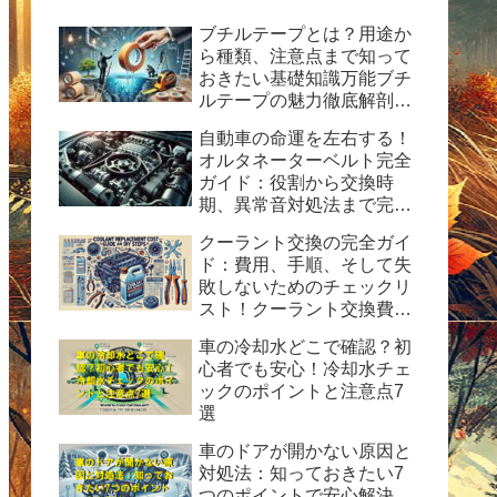
ブチルテープとは？用途か
ら種類、注意点まで知って
おきたい基礎知識万能ブチ
ルテープの魅力徹底解剖！
水漏れ・ひび割れ修理の決
自動車の命運を左右する！
定版ガイド
オルタネーターベルト完全
ガイド：役割から交換時
期、異常音対処法まで完全
ガイド
クーラント交換の完全ガイ
ド：費用、手順、そして失
敗しないためのチェックリ
スト！クーラント交換費用
の目安と自分で交換する時
車の冷却水どこで確認？初
の手順と方法を紹介。
心者でも安心！冷却水チェ
ックのポイントと注意点7
選
車のドアが開かない原因と
対処法：知っておきたい7
つのポイントで安心解決