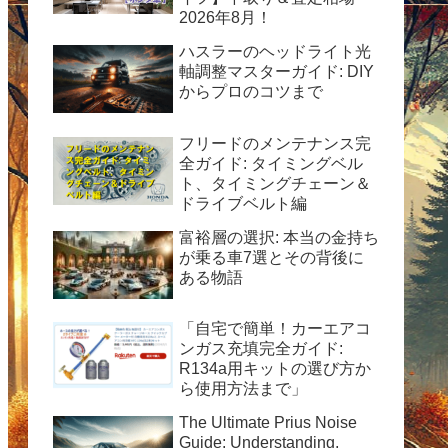
2026年8月！
ハスラーのヘッドライト光
軸調整マスターガイド: DIY
からプロのコツまで
フリードのメンテナンス完
全ガイド: タイミングベル
ト、タイミングチェーン＆
ドライブベルト編
富裕層の選択: 本当の金持ち
が乗る車7選とその背後に
ある物語
「自宅で簡単！カーエアコ
ンガス充填完全ガイド:
R134a用キットの選び方か
ら使用方法まで」
The Ultimate Prius Noise
Guide: Understanding,