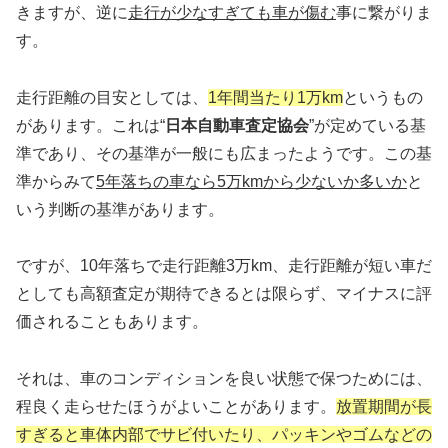
きますが、逆に
走行が少なすぎても車が傷む
事に繋がりま
す。
走行距離の目安としては、
1年間当たり1万km
というもの
があります。これは“
日本自動車査定協会
”が定めている基
準であり、その基準が一般にも広まったようです。この基
準からみて
5年落ちの車なら5万kmから少ないか多いか
と
いう判断の基準があります。
ですが、10年落ちで走行距離3万km、走行距離が短い車だ
としても高額査定が期待できるとは限らず、マイナスに評
価されることもあります。
それは、車のコンディションを良い状態で保つためには、
程良く走らせたほうがよいことがあります。
放置期間が長
すぎると車体内部でサビ付いたり、パッキンやゴムなどの