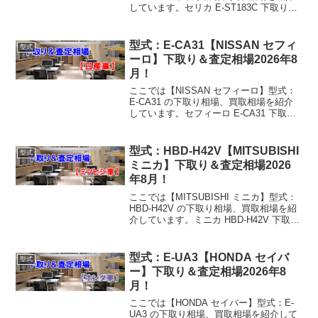
しています。セリカ E-ST183C 下取り相
場・買取相場1989年式（H1）下取り相
場：0～9万円買取り相場：1～11万円
1990年式（H2）下取り相場：...
型式：E-CA31【NISSAN セフィ
型式
ーロ】下取り＆査定相場2026年8
月！
ここでは【NISSAN セフィーロ】型式：
E-CA31 の下取り相場、買取相場を紹介
しています。セフィーロ E-CA31 下取り
相場・買取相場1988年式（S63）下取り
相場：0～9万円買取り相場：1～11万円
1989年式（H1）下取り相場...
型式：HBD-H42V【MITSUBISHI
型式
ミニカ】下取り＆査定相場2026
年8月！
ここでは【MITSUBISHI ミニカ】型式：
HBD-H42V の下取り相場、買取相場を紹
介しています。ミニカ HBD-H42V 下取り
相場・買取相場1998年式（H10）下取り
相場：0～7万円買取り相場：0～8万円
1999年式（H11）下...
型式：E-UA3【HONDA セイバ
型式
ー】下取り＆査定相場2026年8
月！
ここでは【HONDA セイバー】型式：E-
UA3 の下取り相場、買取相場を紹介して