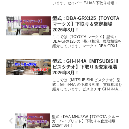
います。セイバー E-UA3 下取り相場・買
取相場1995年式（H7）下取り相場：0～9
万円買取り相場：1～11万円1996年式
（H8）下取り相場：0～9万円...
型式：DBA-GRX125【TOYOTA
型式
マークＸ】下取り＆査定相場
2026年8月！
ここでは【TOYOTA マークＸ】型式：
DBA-GRX125 の下取り相場、買取相場を
紹介しています。マークＸ DBA-GRX125
下取り相場・買取相場2004年式（H16）
下取り相場：15～46万円買取り相場：17
～52万円2005年式...
型式：GH-H44A【MITSUBISHI
型式
ピスタチオ】下取り＆査定相場
2026年8月！
ここでは【MITSUBISHI ピスタチオ】型
式：GH-H44A の下取り相場、買取相場を
紹介しています。ピスタチオ GH-H44A
下取り相場・買取相場2012年式（H24）
下取り相場：103～279万円買取り相場：
115～311万円20...
型式：DAA-MHU28W【TOYOTA クルー
ガーハイブリッド】下取り＆査定相場
2026年8月！