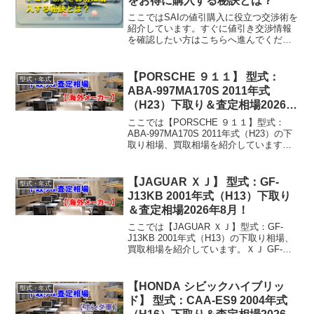
をお得に購入する秘訣とは？
ここではSAIの値引購入に役立つ交渉術を
紹介しています。すぐに値引き交渉情報
を確認したい方はこちらへ進んでくださ
い。トヨタ SAIの値引き購入情報【トヨ
タ SAIを買う！】トヨタ SAI 新車価格＆
販売店＆モデルチェンジ概要1. トヨタ
【PORSCHE ９１１】 型式：
型式・年式
S...
ABA-997MA170S 2011年式
（H23）下取り＆査定相場2026年
8月！
ここでは【PORSCHE ９１１】型式：
ABA-997MA170S 2011年式（H23）の下
取り相場、買取相場を紹介しています。
９１１ ABA-997MA170S 2011年式
（H23）下取り相場・買取相場下取り相
場：マイナス1万円～12...
【JAGUAR ＸＪ】 型式：GF-
型式・年式
J13KB 2001年式（H13）下取り
＆査定相場2026年8月！
ここでは【JAGUAR ＸＪ】型式：GF-
J13KB 2001年式（H13）の下取り相場、
買取相場を紹介しています。ＸＪ GF-
J13KB 2001年式（H13）下取り相場・買
取相場下取り相場：マイナス1万円～11万
円買取り相場：マイナス1...
【HONDA シビックハイブリッ
型式・年式
ド】 型式：CAA-ES9 2004年式