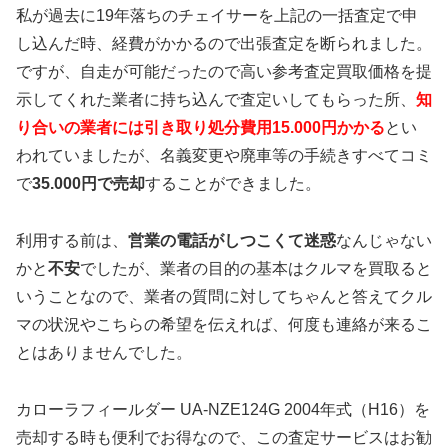
私が過去に19年落ちのチェイサーを上記の一括査定で申
し込んだ時、経費がかかるので出張査定を断られました。
ですが、自走が可能だったので高い参考査定買取価格を提
示してくれた業者に持ち込んで査定いしてもらった所、
知
り合いの業者には引き取り処分費用15.000円かかる
とい
われていましたが、名義変更や廃車等の手続きすべてコミ
で
35.000円で売却
することができました。
利用する前は、
営業の電話がしつこくて迷惑
なんじゃない
かと
不安
でしたが、業者の目的の基本はクルマを買取ると
いうことなので、業者の質問に対してちゃんと答えてクル
マの状況やこちらの希望を伝えれば、何度も連絡が来るこ
とはありませんでした。
カローラフィールダー UA-NZE124G 2004年式（H16）を
売却する時も便利でお得なので、この査定サービスはお勧