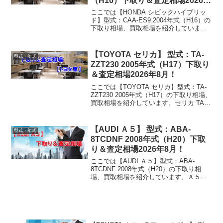
（H16）下取り＆査定相場2026年
8月！
ここでは【HONDA シビックハイブリッ
ド】型式：CAA-ES9 2004年式（H16）の
下取り相場、買取相場を紹介していま
す。シビックハイブリッド CAA-ES9
2004年式（H16）下取り相場・買取相場
下取り相場：マイナス1万円～29...
【TOYOTA セリカ】 型式：TA-
型式・年式
ZZT230 2005年式（H17）下取り
＆査定相場2026年8月！
ここでは【TOYOTA セリカ】型式：TA-
ZZT230 2005年式（H17）の下取り相場、
買取相場を紹介しています。セリカ TA-
ZZT230 2005年式（H17）下取り相場・買
取相場下取り相場：マイナス1万円～34万
円買取り相場：マ...
【AUDI Ａ５】 型式：ABA-
型式・年式
8TCDNF 2008年式（H20）下取
り＆査定相場2026年8月！
ここでは【AUDI Ａ５】型式：ABA-
8TCDNF 2008年式（H20）の下取り相
場、買取相場を紹介しています。Ａ５
ABA-8TCDNF 2008年式（H20）下取り相
場・買取相場下取り相場：マイナス1万円
～218万円買取り相場：マイ...