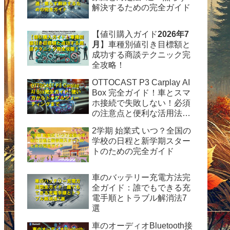
解決するための完全ガイド
【値引購入ガイド
2026年7
月
】車種別値引き目標額と
成功する商談テクニック完
全攻略！
OTTOCAST P3 Carplay AI
Box 完全ガイド！車とスマ
ホ接続で失敗しない！必須
の注意点と便利な活用法を
徹底解説
2学期 始業式 いつ？全国の
学校の日程と新学期スター
トのための完全ガイド
車のバッテリー充電方法完
全ガイド：誰でもできる充
電手順とトラブル解消法7
選
車のオーディオBluetooth接