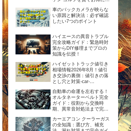
に入れる方法
車のバックカメラが映らな
い原因と解決法：必ず確認
したい7つのポイント
ハイエースの異音トラブル
完全攻略ガイド：緊急時対
策からDIY修理までプロの
知識を伝授！
ハイゼットトラック値引き
相場情報2026年8月！値引
き交渉の裏側：値引きの落
とし穴と対策-car-
info.tokyo-
自動車の命運を左右する！
オルタネーターベルト完全
ガイド：役割から交換時
期、異常音対処法まで完全
ガイド
カーエアコン クーラーガス
の全知識：選び方、補充
法、漏れ対策まで完全ガイ