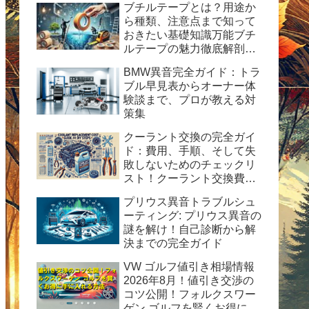
ブチルテープとは？用途か
ら種類、注意点まで知って
おきたい基礎知識万能ブチ
ルテープの魅力徹底解剖！
水漏れ・ひび割れ修理の決
BMW異音完全ガイド：トラ
定版ガイド
ブル早見表からオーナー体
験談まで、プロが教える対
策集
クーラント交換の完全ガイ
ド：費用、手順、そして失
敗しないためのチェックリ
スト！クーラント交換費用
の目安と自分で交換する時
プリウス異音トラブルシュ
の手順と方法を紹介。
ーティング: プリウス異音の
謎を解け！自己診断から解
決までの完全ガイド
VW ゴルフ値引き相場情報
2026年8月！値引き交渉の
コツ公開！フォルクスワー
ゲン ゴルフを賢くお得に手