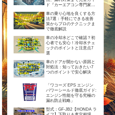
ド『カーエアコン専門家が
解説！HFC-134a使用の完
車の乗り心地を良くする方
全ガイド：安全性、経済
法7選：手軽にできる改善
性、および運用のヒント』
策からプロのテクニックま
で徹底解説
車の冷却水どこで確認？初
心者でも安心！冷却水チェ
ックのポイントと注意点7
選
車のドアが開かない原因と
対処法：知っておきたい7
つのポイントで安心解決
「ワコーズ EPS エンジン
パワーシールド徹底ガイド:
エンジン性能を守る究極の
漏れ防止戦略」
型式：GF-JB2【HONDA ラ
イフ】下取り＆査定相場