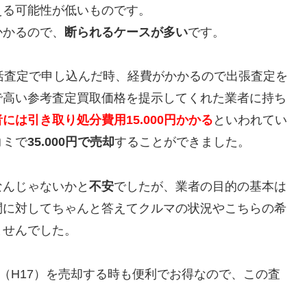
える可能性が低いものです。
かかるので、
断られるケースが多い
です。
括査定で申し込んだ時、経費がかかるので出張査定を
で高い参考査定買取価格を提示してくれた業者に持ち
には引き取り処分費用15.000円かかる
といわれてい
コミで
35.000円で売却
することができました。
なんじゃないかと
不安
でしたが、業者の目的の基本は
問に対してちゃんと答えてクルマの状況やこちらの希
ませんでした。
05年式（H17）を売却する時も便利でお得なので、この査