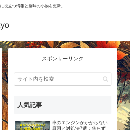
に役立つ情報と趣味の小物を更新。
yo
スポンサーリンク
人気記事
車のエンジンがかからない
原因と対処法7選：焦らず