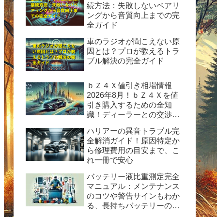
続方法：失敗しないペアリ
ングから音質向上までの完
全ガイド
車のラジオが聞こえない原
因とは？プロが教えるトラ
ブル解決の完全ガイド
ｂＺ４Ｘ値引き相場情報
2026年8月！ｂＺ４Ｘを値
引き購入するための全知
識！ディーラーとの交渉術
から購入後の楽しみ方まで
ハリアーの異音トラブル完
完全ガイド
全解消ガイド！原因特定か
ら修理費用の目安まで、こ
れ一冊で安心
バッテリー液比重測定完全
マニュアル：メンテナンス
のコツや警告サインもわか
る、長持ちバッテリーの秘
訣