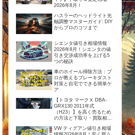
2026年8月！
ハスラーのヘッドライト光
軸調整マスターガイド: DIY
からプロのコツまで
シエンタ値引き相場情報
2026年8月！シエンタの値
引き交渉成功率を上げる5
つの秘訣
車のホイール掃除方法：プ
ロが教えるブレーキダスト
対策と自宅でできる簡単ケ
ア
【トヨタ マークＸ DBA-
GRX130 2011年式
（H23）】を高く売るため
の方法と下取り・買取相場
情報2026年8月！
VW ティグアン値引き相場
情報2026年8月！安く買う