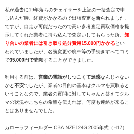
私が過去に19年落ちのチェイサーを上記の一括査定で申
し込んだ時、経費がかかるので出張査定を断られました。
ですが、自走が可能だったので高い参考査定買取価格を提
示してくれた業者に持ち込んで査定いしてもらった所、
知
り合いの業者には引き取り処分費用15.000円かかる
とい
われていましたが、名義変更や廃車等の手続きすべてコミ
で
35.000円で売却
することができました。
利用する前は、
営業の電話がしつこくて迷惑
なんじゃない
かと
不安
でしたが、業者の目的の基本はクルマを買取ると
いうことなので、業者の質問に対してちゃんと答えてクル
マの状況やこちらの希望を伝えれば、何度も連絡が来るこ
とはありませんでした。
カローラフィールダー CBA-NZE124G 2005年式（H17）