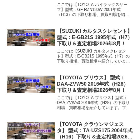
年8月！
ここでは【TOYOTA ハイラックスサー
フ】型式：GF-RZN180W 2001年式
（H13）の下取り相場、買取相場を紹介
しています。ハイラックスサーフ GF-
RZN180W 2001年式（H13）下取り相
場・買取相場下取り相場：マイナス1...
【SUZUKI カルタスクレセント】
型式・年式
型式：E-GB21S 1995年式（H7）
下取り＆査定相場2026年8月！
ここでは【SUZUKI カルタスクレセン
ト】型式：E-GB21S 1995年式（H7）の
下取り相場、買取相場を紹介していま
す。カルタスクレセント E-GB21S 1995
年式（H7）下取り相場・買取相場下取り
相場：マイナス1万円～2万円買取...
【TOYOTA プリウス】 型式：
型式・年式
DAA-ZVW50 2016年式（H28）
下取り＆査定相場2026年8月！
ここでは【TOYOTA プリウス】型式：
DAA-ZVW50 2016年式（H28）の下取り
相場、買取相場を紹介しています。プリ
ウス DAA-ZVW50 2016年式（H28）下取
り相場・買取相場下取り相場：マイナス1
万円～226万円買取り相...
【TOYOTA クラウンマジェス
型式・年式
タ】 型式：TA-UZS175 2004年式
（H16）下取り＆査定相場2026年