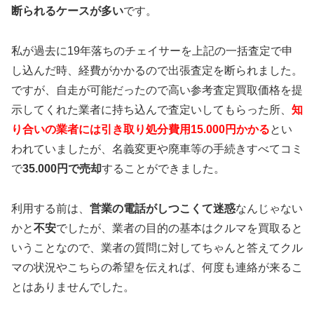
断られるケースが多い
です。
私が過去に19年落ちのチェイサーを上記の一括査定で申
し込んだ時、経費がかかるので出張査定を断られました。
ですが、自走が可能だったので高い参考査定買取価格を提
示してくれた業者に持ち込んで査定いしてもらった所、
知
り合いの業者には引き取り処分費用15.000円かかる
とい
われていましたが、名義変更や廃車等の手続きすべてコミ
で
35.000円で売却
することができました。
利用する前は、
営業の電話がしつこくて迷惑
なんじゃない
かと
不安
でしたが、業者の目的の基本はクルマを買取ると
いうことなので、業者の質問に対してちゃんと答えてクル
マの状況やこちらの希望を伝えれば、何度も連絡が来るこ
とはありませんでした。