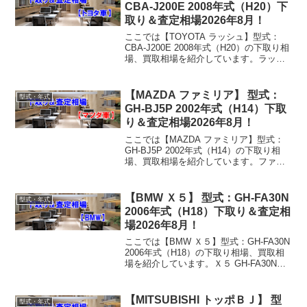
CBA-J200E 2008年式（H20）下
取り＆査定相場2026年8月！
ここでは【TOYOTA ラッシュ】型式：
CBA-J200E 2008年式（H20）の下取り相
場、買取相場を紹介しています。ラッシ
ュ CBA-J200E 2008年式（H20）下取り
相場・買取相場下取り相場：マイナス1万
円～61万円買取り相場...
【MAZDA ファミリア】 型式：
型式・年式
GH-BJ5P 2002年式（H14）下取
り＆査定相場2026年8月！
ここでは【MAZDA ファミリア】型式：
GH-BJ5P 2002年式（H14）の下取り相
場、買取相場を紹介しています。ファミ
リア GH-BJ5P 2002年式（H14）下取り
相場・買取相場下取り相場：マイナス1万
円～2万円買取り相場：マイナ...
【BMW Ｘ５】 型式：GH-FA30N
型式・年式
2006年式（H18）下取り＆査定相
場2026年8月！
ここでは【BMW Ｘ５】型式：GH-FA30N
2006年式（H18）の下取り相場、買取相
場を紹介しています。Ｘ５ GH-FA30N
2006年式（H18）下取り相場・買取相場
下取り相場：マイナス1万円～167万円買
取り相場：マイナス1万円...
【MITSUBISHI トッポＢＪ】 型
型式・年式