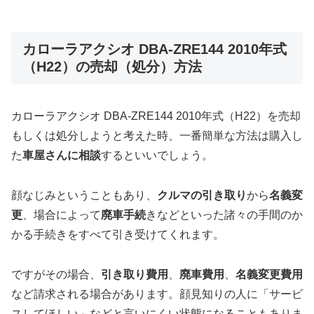
カローラアクシオ DBA-ZRE144 2010年式
（H22）の売却（処分）方法
カローラアクシオ DBA-ZRE144 2010年式（H22）を売却
もしくは処分しようと考えた時、一番簡単な方法は購入し
た
車屋さんに相談
するといいでしょう。
顔なじみということもあり、
クルマの引き取り
から
名義変
更
、場合によって
廃車手続
きなどといった諸々の手間のか
かる手続きをすべて引き受けてくれます。
ですがその場合、
引き取り費用
、
廃車費用
、
名義変更費用
など請求される場合があります。顔見知りの人に「サービ
スしてほしい」などと言いにくい状態になることもありま