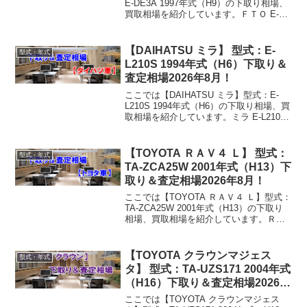
E-DE3A 1997年式（H9）の下取り相場、
買取相場を紹介しています。ＦＴＯ E-
DE3A 1997年式（H9）下取り相場・買取
相場下取り相場：マイナス1万円～3万円
買取り相場：マイナス1万...
【DAIHATSU ミラ】 型式：E-
型式・年式
L210S 1994年式（H6）下取り＆
査定相場2026年8月！
ここでは【DAIHATSU ミラ】型式：E-
L210S 1994年式（H6）の下取り相場、買
取相場を紹介しています。ミラ E-L210S
1994年式（H6）下取り相場・買取相場下
取り相場：マイナス1万円～1万円買取り
相場：マイナス1万円～...
【TOYOTA ＲＡＶ４ Ｌ】 型式：
型式・年式
TA-ZCA25W 2001年式（H13）下
取り＆査定相場2026年8月！
ここでは【TOYOTA ＲＡＶ４ Ｌ】型式：
TA-ZCA25W 2001年式（H13）の下取り
相場、買取相場を紹介しています。ＲＡ
Ｖ４ Ｌ TA-ZCA25W 2001年式（H13）下
取り相場・買取相場下取り相場：マイナ
ス1万円～2万円買取...
【TOYOTA クラウンマジェス
型式・年式
タ】 型式：TA-UZS171 2004年式
（H16）下取り＆査定相場2026年
8月！
ここでは【TOYOTA クラウンマジェス