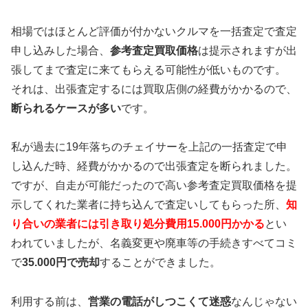
相場ではほとんど評価が付かないクルマを一括査定で査定
申し込みした場合、
参考査定買取価格
は提示されますが出
張してまで査定に来てもらえる可能性が低いものです。
それは、出張査定するには買取店側の経費がかかるので、
断られるケースが多い
です。
私が過去に19年落ちのチェイサーを上記の一括査定で申
し込んだ時、経費がかかるので出張査定を断られました。
ですが、自走が可能だったので高い参考査定買取価格を提
示してくれた業者に持ち込んで査定いしてもらった所、
知
り合いの業者には引き取り処分費用15.000円かかる
とい
われていましたが、名義変更や廃車等の手続きすべてコミ
で
35.000円で売却
することができました。
利用する前は、
営業の電話がしつこくて迷惑
なんじゃない