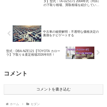
タ】型式：TA-UZS171 2004年式（H16）
の下取り相場、買取相場を紹介していま
す。クラウンマジェスタ TA-UZS171
2004年式（H16）下取り相場・買取相場
下取り相場：マイナス1万円...
中古車の秘密解明：不透明な価格決定の
裏側をナビゲートする
型式：DBA-NZE121【TOYOTA カロー
ラ】下取り＆査定相場2026年8月！
コメント
コメントを書き込む
ホーム
セダン