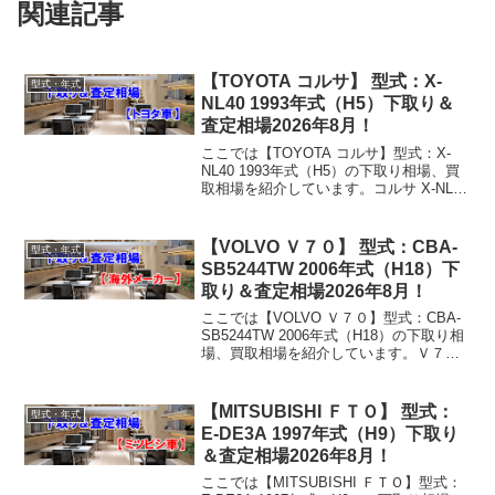
関連記事
【TOYOTA コルサ】 型式：X-
型式・年式
NL40 1993年式（H5）下取り＆
査定相場2026年8月！
ここでは【TOYOTA コルサ】型式：X-
NL40 1993年式（H5）の下取り相場、買
取相場を紹介しています。コルサ X-NL40
1993年式（H5）下取り相場・買取相場下
取り相場：マイナス1万円～1万円買取り
相場：マイナス1万円～11...
【VOLVO Ｖ７０】 型式：CBA-
型式・年式
SB5244TW 2006年式（H18）下
取り＆査定相場2026年8月！
ここでは【VOLVO Ｖ７０】型式：CBA-
SB5244TW 2006年式（H18）の下取り相
場、買取相場を紹介しています。Ｖ７０
CBA-SB5244TW 2006年式（H18）下取り
相場・買取相場下取り相場：マイナス1万
円～157万円買...
【MITSUBISHI ＦＴＯ】 型式：
型式・年式
E-DE3A 1997年式（H9）下取り
＆査定相場2026年8月！
ここでは【MITSUBISHI ＦＴＯ】型式：