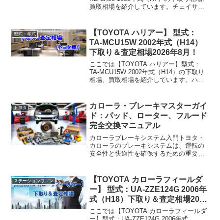
買取相場を紹介しています。チェイサー
KD-LX90 1995年式（H7）下取り相場・買
取相場下取り相場：マイナス1万円～2万
円買取り相場：マイナス...
【TOYOTA ハリアー】 型式：
型式・年式
TA-MCU15W 2002年式（H14）
下取り＆査定相場2026年8月！
ここでは【TOYOTA ハリアー】型式：
TA-MCU15W 2002年式（H14）の下取り
相場、買取相場を紹介しています。ハリ
アー TA-MCU15W 2002年式（H14）下取
り相場・買取相場下取り相場：マイナス1
万円～5万円買取り相場：...
カローラ・ブレーキマスターガイ
トヨタ
ド：パッド、ローター、フルード
完全交換マニュアル
カローラブレーキシステム入門トヨタ・
カローラのブレーキシステムは、運転の
安全性と快適性を確保するための重要な
部分です。このセクションでは、ブレー
キパッド、ブレーキローター、ブレーキ
フルードの基本と、これらがどのように
【TOYOTA カローラフィールダ
ステーションワゴン
連携して車両の安全を支え...
ー】 型式：UA-ZZE124G 2006年
式（H18）下取り＆査定相場2026
年8月！
ここでは【TOYOTA カローラフィールダ
ー】型式：UA-ZZE124G 2006年式