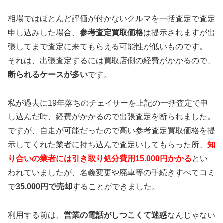
相場ではほとんど評価が付かないクルマを一括査定で査定
申し込みした場合、
参考査定買取価格
は提示されますが出
張してまで査定に来てもらえる可能性が低いものです。
それは、出張査定するには買取店側の経費がかかるので、
断られるケースが多い
です。
私が過去に19年落ちのチェイサーを上記の一括査定で申
し込んだ時、経費がかかるので出張査定を断られました。
ですが、自走が可能だったので高い参考査定買取価格を提
示してくれた業者に持ち込んで査定いしてもらった所、
知
り合いの業者には引き取り処分費用15.000円かかる
とい
われていましたが、名義変更や廃車等の手続きすべてコミ
で
35.000円で売却
することができました。
利用する前は、
営業の電話がしつこくて迷惑
なんじゃない