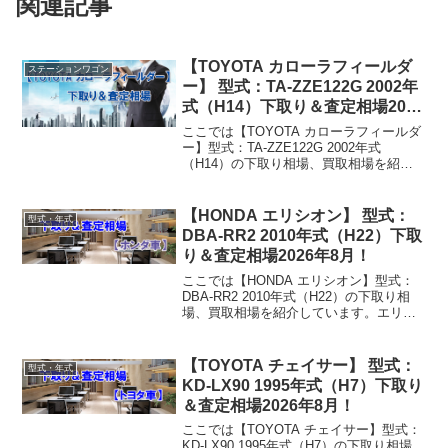
関連記事
【TOYOTA カローラフィールダ
ステーションワゴン
ー】 型式：TA-ZZE122G 2002年
式（H14）下取り＆査定相場2026
年8月！
ここでは【TOYOTA カローラフィールダ
ー】型式：TA-ZZE122G 2002年式
（H14）の下取り相場、買取相場を紹介
しています。カローラフィールダー TA-
ZZE122G 2002年式（H14）下取り相場・
買取相場下取り相場：マイナ...
【HONDA エリシオン】 型式：
型式・年式
DBA-RR2 2010年式（H22）下取
り＆査定相場2026年8月！
ここでは【HONDA エリシオン】型式：
DBA-RR2 2010年式（H22）の下取り相
場、買取相場を紹介しています。エリシ
オン DBA-RR2 2010年式（H22）下取り
相場・買取相場下取り相場：マイナス1万
円～159万円買取り相場：マ...
【TOYOTA チェイサー】 型式：
型式・年式
KD-LX90 1995年式（H7）下取り
＆査定相場2026年8月！
ここでは【TOYOTA チェイサー】型式：
KD-LX90 1995年式（H7）の下取り相場、