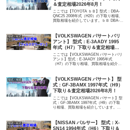
＆査定相場2026年8月！
ここでは【TOYOTA ｂＢ】型式：DBA-
QNC25 2008年式（H20）の下取り相場、
買取相場を紹介しています。ｂＢ DBA-
QNC25 2008年式（H20）下取り相場・買
取相場下取り相場：マイナス1万円～50万
円買取り相場：マイナ...
【VOLKSWAGEN パサートバリ
型式・年式
アント】 型式：E-3AADY 1995
年式（H7）下取り＆査定相場
2026年8月！
ここでは【VOLKSWAGEN パサートバリ
アント】型式：E-3AADY 1995年式
（H7）の下取り相場、買取相場を紹介し
ています。パサートバリアント E-3AADY
1995年式（H7）下取り相場・買取相場下
取り相場：マイナス1万円～4...
【VOLKSWAGEN パサート】 型
型式・年式
式：GF-3BAMX 1997年式（H9）
下取り＆査定相場2026年8月！
ここでは【VOLKSWAGEN パサート】型
式：GF-3BAMX 1997年式（H9）の下取
り相場、買取相場を紹介しています。パ
サート GF-3BAMX 1997年式（H9）下取
り相場・買取相場下取り相場：マイナス1
万円～5万円買取り相場：...
【NISSAN パルサー】 型式：X-
型式・年式
SN14 1994年式（H6）下取り＆