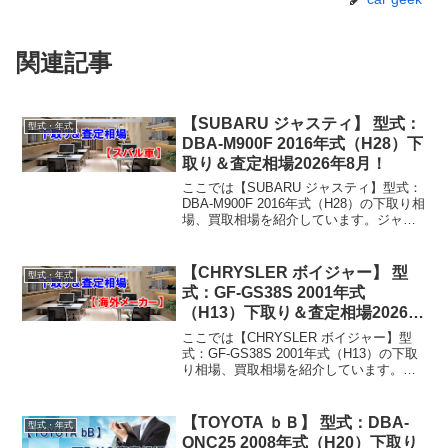
関連記事
【SUBARU ジャスティ】 型式：
型式・年式
DBA-M900F 2016年式（H28）下
取り＆査定相場2026年8月！
ここでは【SUBARU ジャスティ】型式：
DBA-M900F 2016年式（H28）の下取り相
場、買取相場を紹介しています。ジャス
ティ DBA-M900F 2016年式（H28）下取
り相場・買取相場下取り相場：マイナス1
万円～127万円買取...
【CHRYSLER ボイジャー】 型
型式・年式
式：GF-GS38S 2001年式
（H13）下取り＆査定相場2026年
8月！
ここでは【CHRYSLER ボイジャー】型
式：GF-GS38S 2001年式（H13）の下取
り相場、買取相場を紹介しています。ボ
イジャー GF-GS38S 2001年式（H13）下
取り相場・買取相場下取り相場：マイナ
ス1万円～5万円買取り相...
【TOYOTA ｂＢ】 型式：DBA-
型式・年式
QNC25 2008年式（H20）下取り