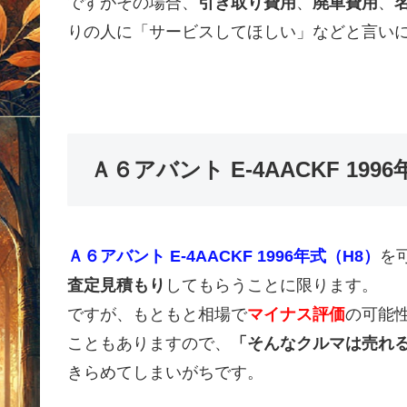
ですがその場合、
引き取り費用
、
廃車費用
、
りの人に「サービスしてほしい」などと言い
Ａ６アバント E-4AACKF 1
Ａ６アバント E-4AACKF 1996年式（H8）
を
査定見積もり
してもらうことに限ります。
ですが、もともと相場で
マイナス評価
の可能
こともありますので、
「そんなクルマは売れ
きらめてしまいがちです。