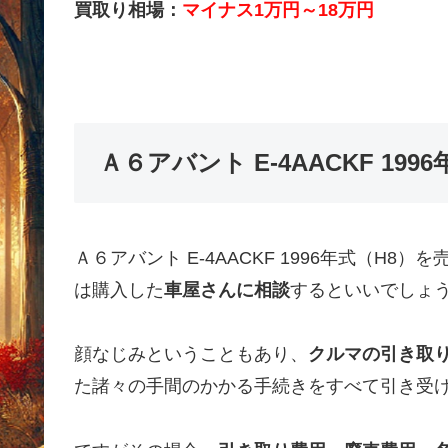
買取り相場：
マイナス1万円～18万円
Ａ６アバント E-4AACKF 19
Ａ６アバント E-4AACKF 1996年式（H
は購入した
車屋さんに相談
するといいでしょ
顔なじみということもあり、
クルマの引き取
た諸々の手間のかかる手続きをすべて引き受