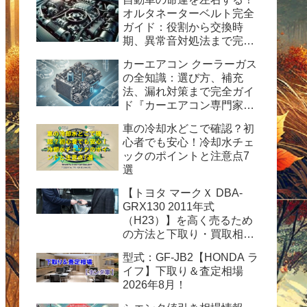
オルタネーターベルト完全
ガイド：役割から交換時
期、異常音対処法まで完全
ガイド
カーエアコン クーラーガス
の全知識：選び方、補充
法、漏れ対策まで完全ガイ
ド『カーエアコン専門家が
解説！HFC-134a使用の完
車の冷却水どこで確認？初
全ガイド：安全性、経済
心者でも安心！冷却水チェ
性、および運用のヒント』
ックのポイントと注意点7
選
【トヨタ マークＸ DBA-
GRX130 2011年式
（H23）】を高く売るため
の方法と下取り・買取相場
情報2026年8月！
型式：GF-JB2【HONDA ラ
イフ】下取り＆査定相場
2026年8月！