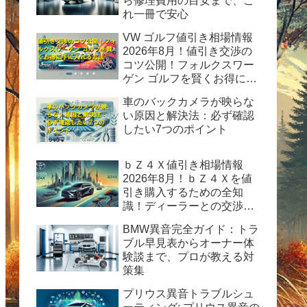
ら修理費用の目安まで、こ
れ一冊で安心
VW ゴルフ値引き相場情報
2026年8月！値引き交渉の
コツ公開！フォルクスワー
ゲン ゴルフを賢くお得に手
に入れる方法
車のバックカメラが映らな
い原因と解決法：必ず確認
したい7つのポイント
ｂＺ４Ｘ値引き相場情報
2026年8月！ｂＺ４Ｘを値
引き購入するための全知
識！ディーラーとの交渉術
から購入後の楽しみ方まで
BMW異音完全ガイド：トラ
完全ガイド
ブル早見表からオーナー体
験談まで、プロが教える対
策集
プリウス異音トラブルシュ