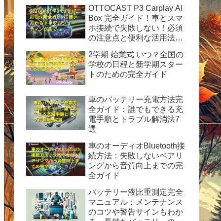
OTTOCAST P3 Carplay AI
Box 完全ガイド！車とスマ
ホ接続で失敗しない！必須
の注意点と便利な活用法を
徹底解説
2学期 始業式 いつ？全国の
学校の日程と新学期スター
トのための完全ガイド
車のバッテリー充電方法完
全ガイド：誰でもできる充
電手順とトラブル解消法7
選
車のオーディオBluetooth接
続方法：失敗しないペアリ
ングから音質向上までの完
全ガイド
バッテリー液比重測定完全
マニュアル：メンテナンス
のコツや警告サインもわか