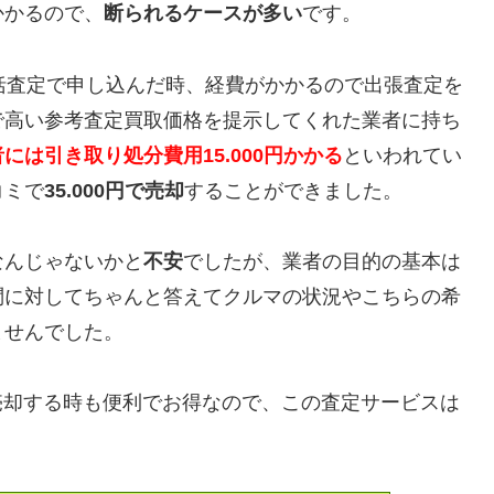
かかるので、
断られるケースが多い
です。
括査定で申し込んだ時、経費がかかるので出張査定を
で高い参考査定買取価格を提示してくれた業者に持ち
には引き取り処分費用15.000円かかる
といわれてい
コミで
35.000円で売却
することができました。
なんじゃないかと
不安
でしたが、業者の目的の基本は
問に対してちゃんと答えてクルマの状況やこちらの希
ませんでした。
8）を売却する時も便利でお得なので、この査定サービスは