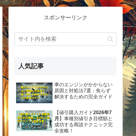
スポンサーリンク
人気記事
車のエンジンがかからない
原因と対処法7選：焦らず
解決するための完全ガイド
【値引購入ガイド
2026年7
月
】車種別値引き目標額と
成功する商談テクニック完
全攻略！