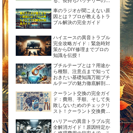
る、長持ちバッテリーの秘
訣
車のラジオが聞こえない原
因とは？プロが教えるトラ
ブル解決の完全ガイド
ハイエースの異音トラブル
完全攻略ガイド：緊急時対
策からDIY修理までプロの
知識を伝授！
ブチルテープとは？用途か
ら種類、注意点まで知って
おきたい基礎知識万能ブチ
ルテープの魅力徹底解剖！
水漏れ・ひび割れ修理の決
クーラント交換の完全ガイ
定版ガイド
ド：費用、手順、そして失
敗しないためのチェックリ
スト！クーラント交換費用
の目安と自分で交換する時
ハリアーの異音トラブル完
の手順と方法を紹介。
全解消ガイド！原因特定か