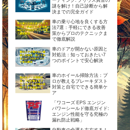
ーティング: プリウス異音の
謎を解け！自己診断から解
決までの完全ガイド
車の乗り心地を良くする方
法7選：手軽にできる改善
策からプロのテクニックま
で徹底解説
車のドアが開かない原因と
対処法：知っておきたい7
つのポイントで安心解決
車のホイール掃除方法：プ
ロが教えるブレーキダスト
対策と自宅でできる簡単ケ
ア
「ワコーズ EPS エンジン
パワーシールド徹底ガイド:
エンジン性能を守る究極の
漏れ防止戦略」
自動車の命運を左右する！