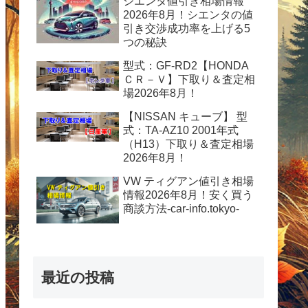
シエンタ値引き相場情報
2026年8月！シエンタの値
引き交渉成功率を上げる5
つの秘訣
型式：GF-RD2【HONDA
ＣＲ－Ｖ】下取り＆査定相
場2026年8月！
【NISSAN キューブ】 型
式：TA-AZ10 2001年式
（H13）下取り＆査定相場
2026年8月！
VW ティグアン値引き相場
情報2026年8月！安く買う
商談方法-car-info.tokyo-
最近の投稿