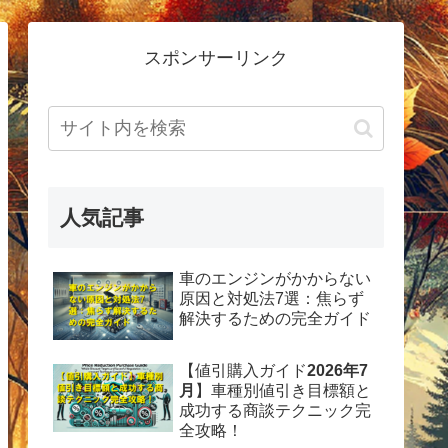
スポンサーリンク
人気記事
車のエンジンがかからない
原因と対処法7選：焦らず
解決するための完全ガイド
【値引購入ガイド
2026年7
月
】車種別値引き目標額と
成功する商談テクニック完
全攻略！