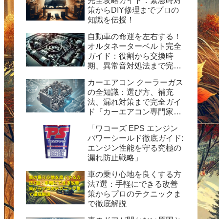
完全攻略ガイド：緊急時対
策からDIY修理までプロの
知識を伝授！
自動車の命運を左右する！
オルタネーターベルト完全
ガイド：役割から交換時
期、異常音対処法まで完全
ガイド
カーエアコン クーラーガス
の全知識：選び方、補充
法、漏れ対策まで完全ガイ
ド『カーエアコン専門家が
解説！HFC-134a使用の完
「ワコーズ EPS エンジン
全ガイド：安全性、経済
パワーシールド徹底ガイド:
性、および運用のヒント』
エンジン性能を守る究極の
漏れ防止戦略」
車の乗り心地を良くする方
法7選：手軽にできる改善
策からプロのテクニックま
で徹底解説