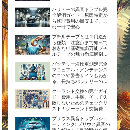
ハリアーの異音トラブル完
全解消ガイド！原因特定か
ら修理費用の目安まで、こ
れ一冊で安心
ブチルテープとは？用途か
ら種類、注意点まで知って
おきたい基礎知識万能ブチ
ルテープの魅力徹底解剖！
水漏れ・ひび割れ修理の決
バッテリー液比重測定完全
定版ガイド
マニュアル：メンテナンス
のコツや警告サインもわか
る、長持ちバッテリーの秘
訣
クーラント交換の完全ガイ
ド：費用、手順、そして失
敗しないためのチェックリ
スト！クーラント交換費用
の目安と自分で交換する時
プリウス異音トラブルシュ
の手順と方法を紹介。
ーティング: プリウス異音の