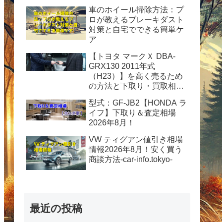
車のホイール掃除方法：プ
ロが教えるブレーキダスト
対策と自宅でできる簡単ケ
ア
【トヨタ マークＸ DBA-
GRX130 2011年式
（H23）】を高く売るため
の方法と下取り・買取相場
情報2026年8月！
型式：GF-JB2【HONDA ラ
イフ】下取り＆査定相場
2026年8月！
VW ティグアン値引き相場
情報2026年8月！安く買う
商談方法-car-info.tokyo-
最近の投稿