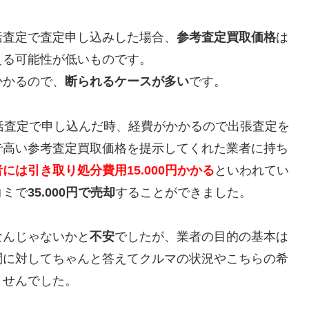
括査定で査定申し込みした場合、
参考査定買取価格
は
える可能性が低いものです。
かかるので、
断られるケースが多い
です。
括査定で申し込んだ時、経費がかかるので出張査定を
で高い参考査定買取価格を提示してくれた業者に持ち
には引き取り処分費用15.000円かかる
といわれてい
コミで
35.000円で売却
することができました。
なんじゃないかと
不安
でしたが、業者の目的の基本は
問に対してちゃんと答えてクルマの状況やこちらの希
ませんでした。