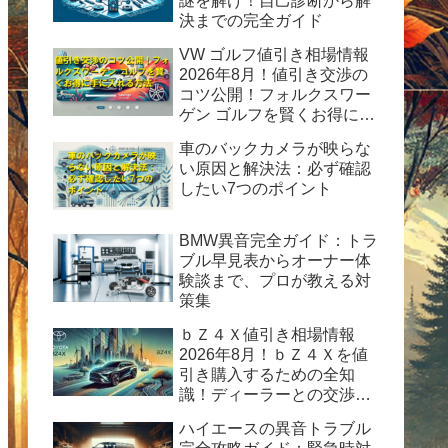
謎を解け！自己診断から解
決までの完全ガイド
VW ゴルフ値引き相場情報
2026年8月！値引き交渉の
コツ公開！フォルクスワー
ゲン ゴルフを賢くお得に手
に入れる方法
車のバックカメラが映らな
い原因と解決法：必ず確認
したい7つのポイント
BMW異音完全ガイド：トラ
ブル早見表からオーナー体
験談まで、プロが教える対
策集
ｂＺ４Ｘ値引き相場情報
2026年8月！ｂＺ４Ｘを値
引き購入するための全知
識！ディーラーとの交渉術
から購入後の楽しみ方まで
ハイエースの異音トラブル
完全ガイド