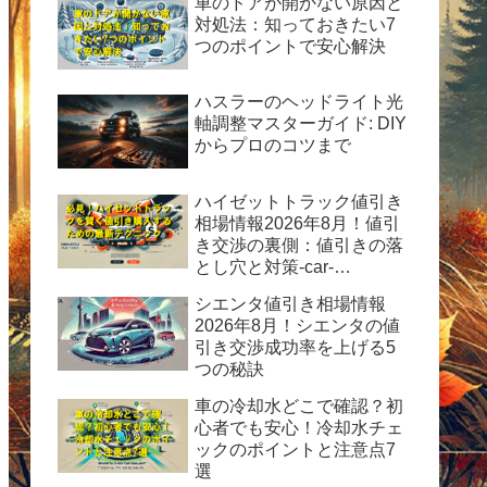
車のドアが開かない原因と
対処法：知っておきたい7
つのポイントで安心解決
ハスラーのヘッドライト光
軸調整マスターガイド: DIY
からプロのコツまで
ハイゼットトラック値引き
相場情報2026年8月！値引
き交渉の裏側：値引きの落
とし穴と対策-car-
info.tokyo-
シエンタ値引き相場情報
2026年8月！シエンタの値
引き交渉成功率を上げる5
つの秘訣
車の冷却水どこで確認？初
心者でも安心！冷却水チェ
ックのポイントと注意点7
選