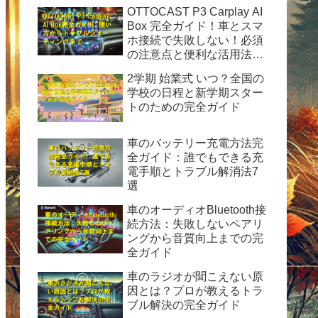
OTTOCAST P3 Carplay AI
Box 完全ガイド！車とスマ
ホ接続で失敗しない！必須
の注意点と便利な活用法を
徹底解説
2学期 始業式 いつ？全国の
学校の日程と新学期スター
トのための完全ガイド
車のバッテリー充電方法完
全ガイド：誰でもできる充
電手順とトラブル解消法7
選
車のオーディオBluetooth接
続方法：失敗しないペアリ
ングから音質向上までの完
全ガイド
車のラジオが聞こえない原
因とは？プロが教えるトラ
ブル解決の完全ガイド