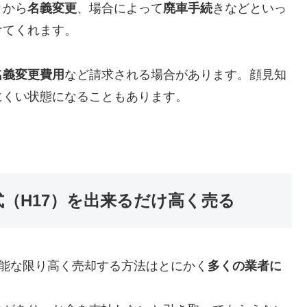
り
から
名義変更
、場合によって
廃車手続
きなどといっ
けてくれます。
名義変更費用
など請求される場合があります。顔見知
にくい状態になることもあります。
5年式（H17）を出来るだけ高く売る
能な限り高く売却する方法はとにかく
多くの業者に