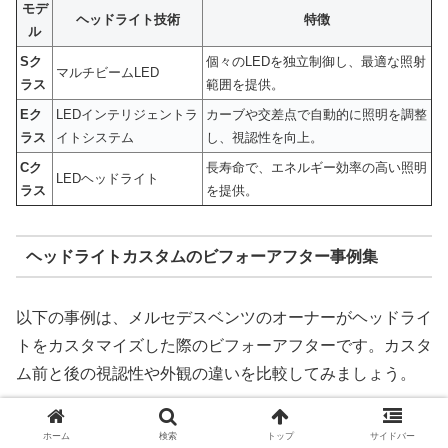
モデ
ヘッドライト技術
特徴
ル
Sク
個々のLEDを独立制御し、最適な照射
マルチビームLED
ラス
範囲を提供。
Eク
LEDインテリジェントラ
カーブや交差点で自動的に照明を調整
ラス
イトシステム
し、視認性を向上。
Cク
長寿命で、エネルギー効率の高い照明
LEDヘッドライト
ラス
を提供。
ヘッドライトカスタムのビフォーアフター事例集
以下の事例は、メルセデスベンツのオーナーがヘッドライ
トをカスタマイズした際のビフォーアフターです。カスタ
ム前と後の視認性や外観の違いを比較してみましょう。
ビフォー
アフター
ホーム
検索
トップ
サイドバー