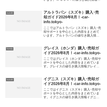
ＢＯＸ＋ 型式＆年式の査定相場DBA-
JF2【2016年式（H28）】DBA-
JF1【2016年式（H28）】
アルトラパン（スズキ）購入･売
suzuki
却ガイド2026年8月！-car-
info.tokyo-
ここではアルトラパン（スズキ）購入･売
却サポートを中心とした内容をまとめて
います。アルトラパンの値引き購入情報
アルトラパン 型式＆年式の査定相場
グレイス（ホンダ）購入･売却ガ
honda
イド2026年8月！-car-info.tokyo-
ここではグレイス（ホンダ）購入･売却サ
ポートを中心とした内容をまとめていま
す。グレイスの値引き購入情報グレイス
型式＆年式の査定相場DAA-GM4【2016年
式（H28）】DAA-GM5【2016年式
（H28）】DBA-GM6【2015年式...
イグニス（スズキ）購入･売却ガ
suzuki
イド2026年8月！-car-info.tokyo-
ここではイグニス（スズキ）購入･売却サ
ポートを中心とした内容をまとめていま
す。イグニスの値引き購入情報イグニス
型式＆年式の査定相場