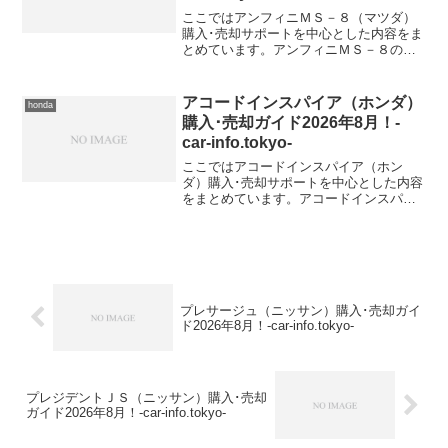
ここではアンフィニＭＳ－８（マツダ）
購入･売却サポートを中心とした内容をま
とめています。アンフィニＭＳ－８の値
引き購入情報アンフィニＭＳ－８ 型式＆
年式の査定相場E-MB5P【1995年式
（H7）】E-MBEP【1995年式（H7）】E-
アコードインスパイア（ホンダ）
honda
M...
購入･売却ガイド2026年8月！-
car-info.tokyo-
ここではアコードインスパイア（ホン
ダ）購入･売却サポートを中心とした内容
をまとめています。アコードインスパイ
アの値引き購入情報アコードインスパイ
ア 型式＆年式の査定相場E-CB5【1993年
式（H5）】
プレサージュ（ニッサン）購入･売却ガイ
ド2026年8月！-car-info.tokyo-
プレジデントＪＳ（ニッサン）購入･売却
ガイド2026年8月！-car-info.tokyo-