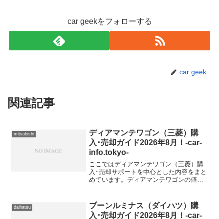
car geekをフォローする
car geek
関連記事
ディアマンテワゴン（三菱）購
mitsubishi
入･売却ガイド2026年8月！-car-
info.tokyo-
ここではディアマンテワゴン（三菱）購
入･売却サポートを中心とした内容をまと
めています。ディアマンテワゴンの値引
き購入情報ディアマンテワゴン 型式＆年
式の査定相場E-F36W【2000年式
（H12）】E-K45【1995年式（H7）】
ブーンルミナス（ダイハツ）購
daihatsu
入･売却ガイド2026年8月！-car-