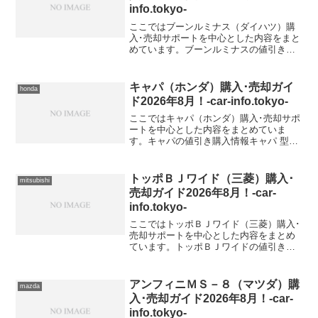
info.tokyo-
ここではブーンルミナス（ダイハツ）購
入･売却サポートを中心とした内容をまと
めています。ブーンルミナスの値引き購
入情報ブーンルミナス 型式＆年式の査定
相場
キャパ（ホンダ）購入･売却ガイ
honda
ド2026年8月！-car-info.tokyo-
ここではキャパ（ホンダ）購入･売却サポ
ートを中心とした内容をまとめていま
す。キャパの値引き購入情報キャパ 型式
＆年式の査定相場GF-GA6【2000年式
（H12）】GF-GA4【2000年式（H12）】
トッポＢＪワイド（三菱）購入･
mitsubishi
売却ガイド2026年8月！-car-
info.tokyo-
ここではトッポＢＪワイド（三菱）購入･
売却サポートを中心とした内容をまとめ
ています。トッポＢＪワイドの値引き購
入情報トッポＢＪワイド 型式＆年式の査
定相場GF-H48A【1999年式（H11）】GF-
H43A【1999年式（H11）】
アンフィニＭＳ－８（マツダ）購
mazda
入･売却ガイド2026年8月！-car-
info.tokyo-