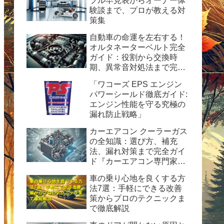
ブル早見表からオーナー体
験談まで、プロが教える対
策集
自動車の命運を左右する！
オルタネーターベルト完全
ガイド：役割から交換時
期、異常音対処法まで完全
ガイド
「ワコーズ EPS エンジン
パワーシールド徹底ガイド:
エンジン性能を守る究極の
漏れ防止戦略」
カーエアコン クーラーガス
の全知識：選び方、補充
法、漏れ対策まで完全ガイ
ド『カーエアコン専門家が
解説！HFC-134a使用の完
車の乗り心地を良くする方
全ガイド：安全性、経済
法7選：手軽にできる改善
性、および運用のヒント』
策からプロのテクニックま
で徹底解説