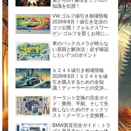
策からDIY修理までプロの
知識を伝授！
VW ゴルフ値引き相場情報
2026年8月！値引き交渉の
コツ公開！フォルクスワー
ゲン ゴルフを賢くお得に手
に入れる方法
車のバックカメラが映らな
い原因と解決法：必ず確認
したい7つのポイント
ｂＺ４Ｘ値引き相場情報
2026年8月！ｂＺ４Ｘを値
引き購入するための全知
識！ディーラーとの交渉術
から購入後の楽しみ方まで
クーラント交換の完全ガイ
完全ガイド
ド：費用、手順、そして失
敗しないためのチェックリ
スト！クーラント交換費用
の目安と自分で交換する時
BMW異音完全ガイド：トラ
の手順と方法を紹介。