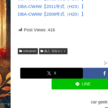
DBA-CW4W【2011年式（H23）】
DBA-CW6W【2008年式（H20）】
Post Views:
416
mitsubishi
購入･売却ガイド
シ
X
LINE
car g