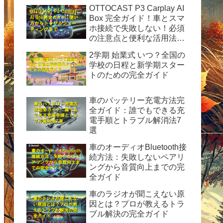
OTTOCAST P3 Carplay AI
Box 完全ガイド！車とスマ
ホ接続で失敗しない！必須
の注意点と便利な活用法を
徹底解説
2学期 始業式 いつ？全国の
学校の日程と新学期スター
トのための完全ガイド
車のバッテリー充電方法完
全ガイド：誰でもできる充
電手順とトラブル解消法7
選
車のオーディオBluetooth接
続方法：失敗しないペアリ
ングから音質向上までの完
全ガイド
車のラジオが聞こえない原
因とは？プロが教えるトラ
ブル解決の完全ガイド