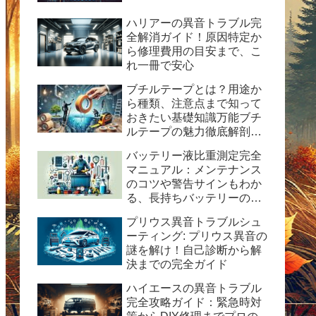
ハリアーの異音トラブル完
全解消ガイド！原因特定か
ら修理費用の目安まで、こ
れ一冊で安心
ブチルテープとは？用途か
ら種類、注意点まで知って
おきたい基礎知識万能ブチ
ルテープの魅力徹底解剖！
水漏れ・ひび割れ修理の決
バッテリー液比重測定完全
定版ガイド
マニュアル：メンテナンス
のコツや警告サインもわか
る、長持ちバッテリーの秘
訣
プリウス異音トラブルシュ
ーティング: プリウス異音の
謎を解け！自己診断から解
決までの完全ガイド
ハイエースの異音トラブル
完全攻略ガイド：緊急時対