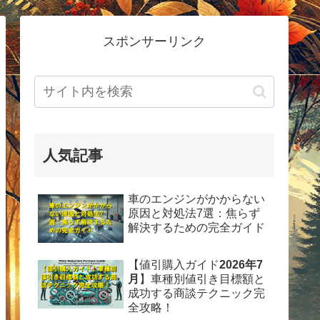
スポンサーリンク
人気記事
車のエンジンがかからない
原因と対処法7選：焦らず
解決するための完全ガイド
【値引購入ガイド
2026年7
月
】車種別値引き目標額と
成功する商談テクニック完
全攻略！