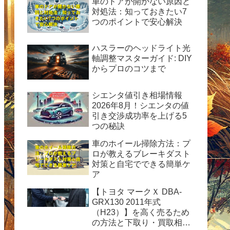
車のドアが開かない原因と
対処法：知っておきたい7
つのポイントで安心解決
ハスラーのヘッドライト光
軸調整マスターガイド: DIY
からプロのコツまで
シエンタ値引き相場情報
2026年8月！シエンタの値
引き交渉成功率を上げる5
つの秘訣
車のホイール掃除方法：プ
ロが教えるブレーキダスト
対策と自宅でできる簡単ケ
ア
【トヨタ マークＸ DBA-
GRX130 2011年式
（H23）】を高く売るため
の方法と下取り・買取相場