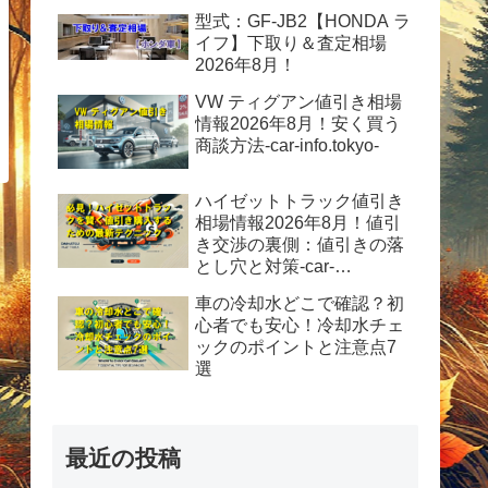
情報2026年8月！
型式：GF-JB2【HONDA ラ
イフ】下取り＆査定相場
2026年8月！
VW ティグアン値引き相場
情報2026年8月！安く買う
商談方法-car-info.tokyo-
ハイゼットトラック値引き
相場情報2026年8月！値引
き交渉の裏側：値引きの落
とし穴と対策-car-
info.tokyo-
車の冷却水どこで確認？初
心者でも安心！冷却水チェ
ックのポイントと注意点7
選
最近の投稿