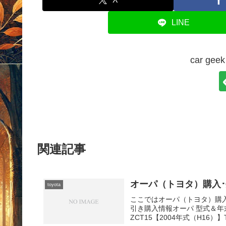
LINE
car g
関連記事
オーパ（トヨタ）購入･売却ガ
toyota
ここではオーパ（トヨタ）購
引き購入情報オーパ 型式＆年式の
ZCT15【2004年式（H16）】TA