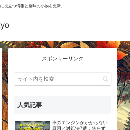
に役立つ情報と趣味の小物を更新。
yo
スポンサーリンク
人気記事
車のエンジンがかからない
原因と対処法7選：焦らず