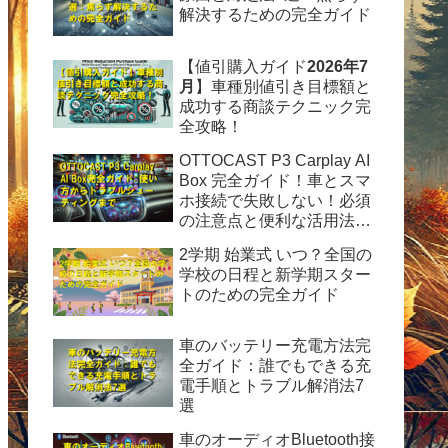
解決するための完全ガイド
【値引購入ガイド
2026年7
月
】車種別値引き目標額と
成功する商談テクニック完
全攻略！
OTTOCAST P3 Carplay AI
Box 完全ガイド！車とスマ
ホ接続で失敗しない！必須
の注意点と便利な活用法を
徹底解説
2学期 始業式 いつ？全国の
学校の日程と新学期スター
トのための完全ガイド
車のバッテリー充電方法完
全ガイド：誰でもできる充
電手順とトラブル解消法7
選
車のオーディオBluetooth接