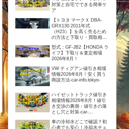
対策と自宅でできる簡単ケ
ア
【トヨタ マークＸ DBA-
GRX130 2011年式
（H23）】を高く売るため
の方法と下取り・買取相場
情報2026年8月！
型式：GF-JB2【HONDA ラ
イフ】下取り＆査定相場
2026年8月！
VW ティグアン値引き相場
情報2026年8月！安く買う
商談方法-car-info.tokyo-
ハイゼットトラック値引き
相場情報2026年8月！値引
き交渉の裏側：値引きの落
とし穴と対策-car-
info.tokyo-
車の冷却水どこで確認？初
心者でも安心！冷却水チェ