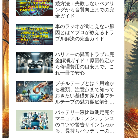
続方法：失敗しないペアリ
ングから音質向上までの完
全ガイド
車のラジオが聞こえない原
因とは？プロが教えるトラ
ブル解決の完全ガイド
ハリアーの異音トラブル完
全解消ガイド！原因特定か
ら修理費用の目安まで、こ
れ一冊で安心
ブチルテープとは？用途か
ら種類、注意点まで知って
おきたい基礎知識万能ブチ
ルテープの魅力徹底解剖！
水漏れ・ひび割れ修理の決
バッテリー液比重測定完全
定版ガイド
マニュアル：メンテナンス
のコツや警告サインもわか
る、長持ちバッテリーの秘
訣