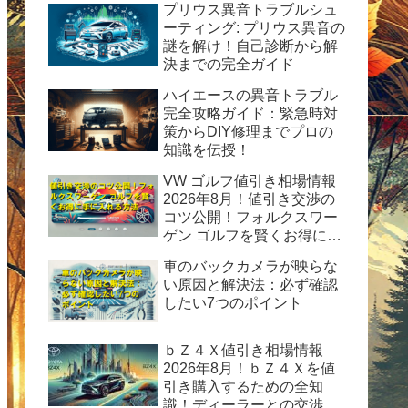
プリウス異音トラブルシュ
ーティング: プリウス異音の
謎を解け！自己診断から解
決までの完全ガイド
ハイエースの異音トラブル
完全攻略ガイド：緊急時対
策からDIY修理までプロの
知識を伝授！
VW ゴルフ値引き相場情報
2026年8月！値引き交渉の
コツ公開！フォルクスワー
ゲン ゴルフを賢くお得に手
に入れる方法
車のバックカメラが映らな
い原因と解決法：必ず確認
したい7つのポイント
ｂＺ４Ｘ値引き相場情報
2026年8月！ｂＺ４Ｘを値
引き購入するための全知
識！ディーラーとの交渉術