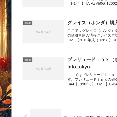
（H14）】TA-AZV50G【200
グレイス（ホンダ）購入･売却
honda
ここではグレイス（ホンダ）
の値引き購入情報グレイス 型式＆
GM5【2016年式（H28）】DBA
プレリュードｉｎｘ（ホン
honda
info.tokyo-
ここではプレリュードｉｎｘ
す。プレリュードｉｎｘの値引
BA4【1990年式（H2）】E-B