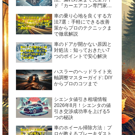
ド『カーエアコン専門家が
解説！HFC-134a使用の完
車の乗り心地を良くする方
全ガイド：安全性、経済
法7選：手軽にできる改善
性、および運用のヒント』
策からプロのテクニックま
で徹底解説
車のドアが開かない原因と
対処法：知っておきたい7
つのポイントで安心解決
ハスラーのヘッドライト光
軸調整マスターガイド: DIY
からプロのコツまで
シエンタ値引き相場情報
2026年8月！シエンタの値
引き交渉成功率を上げる5
つの秘訣
車のホイール掃除方法：プ
ロが教えるブレーキダスト