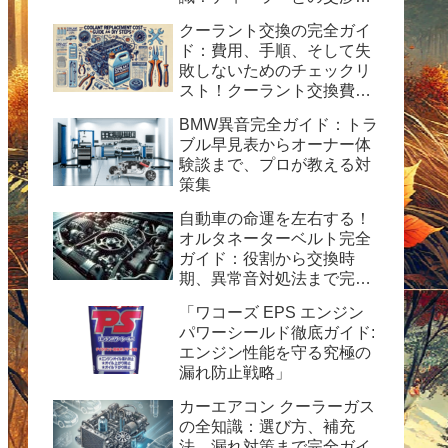
から購入後の楽しみ方まで
クーラント交換の完全ガイ
完全ガイド
ド：費用、手順、そして失
敗しないためのチェックリ
スト！クーラント交換費用
の目安と自分で交換する時
BMW異音完全ガイド：トラ
の手順と方法を紹介。
ブル早見表からオーナー体
験談まで、プロが教える対
策集
自動車の命運を左右する！
オルタネーターベルト完全
ガイド：役割から交換時
期、異常音対処法まで完全
ガイド
「ワコーズ EPS エンジン
パワーシールド徹底ガイド:
エンジン性能を守る究極の
漏れ防止戦略」
カーエアコン クーラーガス
の全知識：選び方、補充
法、漏れ対策まで完全ガイ