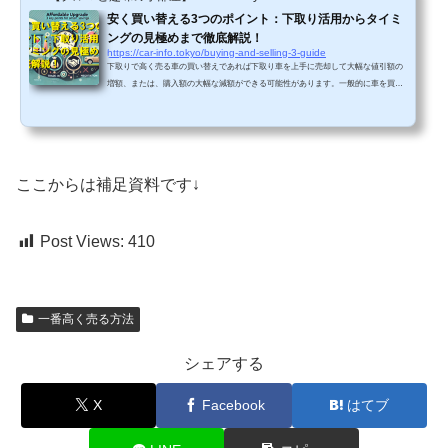
安く買い替える3つのポイント：下取り活用からタイミ
ングの見極めまで徹底解説！
https://car-info.tokyo/buying-and-selling-3-guide
下取りで高く売る車の買い替えであれば下取り車を上手に売却して大幅な値引額の
増額、または、購入額の大幅な減額ができる可能性があります。一般的に車を買い
替える時は、購入する販売店にお任せして買取ってもらうことが多いと思います。
ですが、すべて任せられて簡単がゆえに数十万円も損をしていることがあります。
複数社で買取査定を行ったらこのような違いがおこります。同じ車なのに3社で比較
しただけでも50万円買取価格に差が出ることがあります。これは車の知識もお金も
必要なく、ただ一括査定で複数社から査定見積もりを取る...
ここからは補足資料です↓
Post Views:
410
一番高く売る方法
シェアする
X
Facebook
はてブ