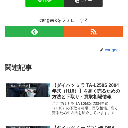
LINE
コピー
car geekをフォローする
car geek
関連記事
【ダイハツ ミラ TA-L250S 2004
一番高く売る方法
年式（H16）】を高く売るための
方法と下取り・買取相場情報
2026年8月！
ここではミラ TA-L250S 2004年式
（H16）の下取り相場、買取相場、高く
売るための方法を紹介しています。ミラ
TA-L250S 2004年式（H16）下取り相場・
買取相場下取り相場：最大1万円程度買取
相場：最大6万円程度ミラ TA...
【ダイハツ ムーヴコンテ DBA-