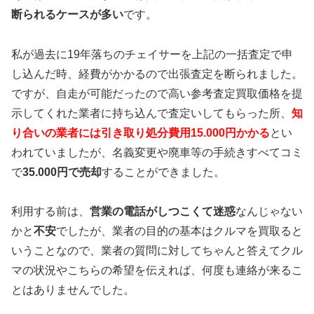
断られるケースが多い
です。
私が過去に19年落ちのチェイサーを上記の一括査定で申
し込んだ時、経費がかかるので出張査定を断られました。
ですが、自走が可能だったので高い参考査定買取価格を提
示してくれた業者に持ち込んで査定いしてもらった所、
知
り合いの業者には引き取り処分費用15.000円かかる
とい
われていましたが、名義変更や廃車等の手続きすべてコミ
で
35.000円で売却
することができました。
利用する前は、
営業の電話がしつこくて迷惑
なんじゃない
かと
不安
でしたが、業者の目的の基本はクルマを買取ると
いうことなので、業者の質問に対してちゃんと答えてクル
マの状況やこちらの希望を伝えれば、何度も連絡が来るこ
とはありませんでした。