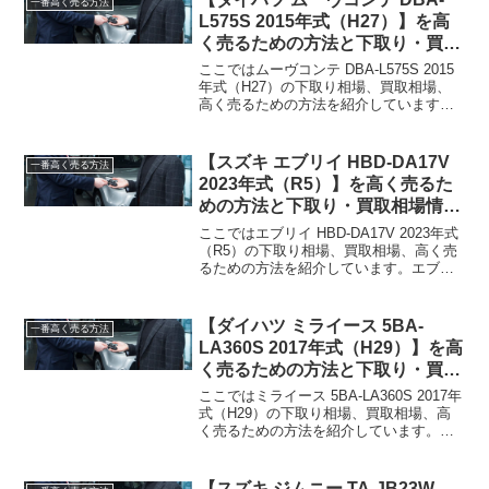
一番高く売る方法
L575S 2015年式（H27）】を高
く売るための方法と下取り・買取
相場情報2026年8月！
ここではムーヴコンテ DBA-L575S 2015
年式（H27）の下取り相場、買取相場、
高く売るための方法を紹介しています。
ムーヴコンテ DBA-L575S 2015年式
（H27）下取り相場・買取相場下取り相
場：最大50万円程度買取相場：最...
【スズキ エブリイ HBD-DA17V
一番高く売る方法
2023年式（R5）】を高く売るた
めの方法と下取り・買取相場情報
2026年8月！
ここではエブリイ HBD-DA17V 2023年式
（R5）の下取り相場、買取相場、高く売
るための方法を紹介しています。エブリ
イ HBD-DA17V 2023年式（R5）下取り相
場・買取相場下取り相場：最大103万円程
度買取相場：最大120万...
【ダイハツ ミライース 5BA-
一番高く売る方法
LA360S 2017年式（H29）】を高
く売るための方法と下取り・買取
相場情報2026年8月！
ここではミライース 5BA-LA360S 2017年
式（H29）の下取り相場、買取相場、高
く売るための方法を紹介しています。ミ
ライース 5BA-LA360S 2017年式（H29）
下取り相場・買取相場下取り相場：最大
59万円程度買取相場：最...
【スズキ ジムニー TA-JB23W