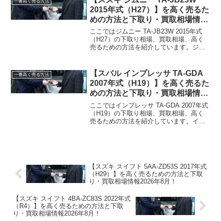
一番高く売る方法
2015年式（H27）】を高く売るた
めの方法と下取り・買取相場情報
2026年8月！
ここではジムニー TA-JB23W 2015年式
（H27）の下取り相場、買取相場、高く
売るための方法を紹介しています。ジム
ニー TA-JB23W 2015年式（H27）下取り
相場・買取相場下取り相場：最大50万円
程度買取相場：最大68万円程...
【スバル インプレッサ TA-GDA
一番高く売る方法
2007年式（H19）】を高く売るた
めの方法と下取り・買取相場情報
2026年8月！
ここではインプレッサ TA-GDA 2007年式
（H19）の下取り相場、買取相場、高く
売るための方法を紹介しています。イン
プレッサ TA-GDA 2007年式（H19）下取
り相場・買取相場下取り相場：最大4万円
程度買取相場：最大21万円程度...
【スズキ スイフト 5AA-ZD53S 2017年式
（H29）】を高く売るための方法と下取
り・買取相場情報2026年8月！
【スズキ スイフト 4BA-ZC83S 2022年式
（R4）】を高く売るための方法と下取
り・買取相場情報2026年8月！