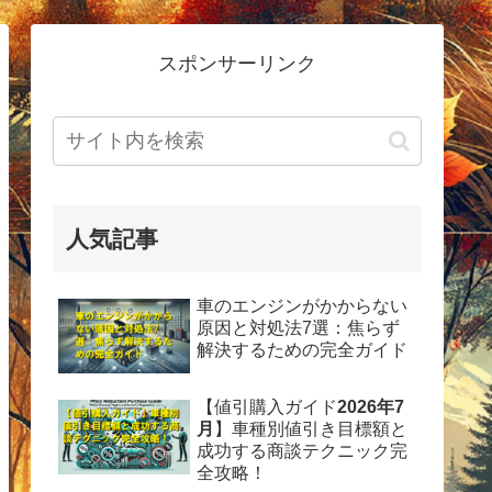
スポンサーリンク
人気記事
車のエンジンがかからない
原因と対処法7選：焦らず
解決するための完全ガイド
【値引購入ガイド
2026年7
月
】車種別値引き目標額と
成功する商談テクニック完
全攻略！