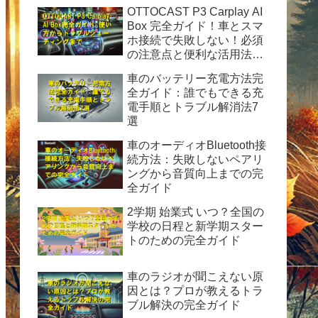
OTTOCAST P3 Carplay AI
Box 完全ガイド！車とスマ
ホ接続で失敗しない！必須
の注意点と便利な活用法を
徹底解説
車のバッテリー充電方法完
全ガイド：誰でもできる充
電手順とトラブル解消法7
選
車のオーディオBluetooth接
続方法：失敗しないペアリ
ングから音質向上までの完
全ガイド
2学期 始業式 いつ？全国の
学校の日程と新学期スター
トのための完全ガイド
車のラジオが聞こえない原
因とは？プロが教えるトラ
ブル解決の完全ガイド