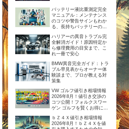
バッテリー液比重測定完全
マニュアル：メンテナンス
のコツや警告サインもわか
る、長持ちバッテリーの秘
訣
ハリアーの異音トラブル完
全解消ガイド！原因特定か
ら修理費用の目安まで、こ
れ一冊で安心
BMW異音完全ガイド：トラ
ブル早見表からオーナー体
験談まで、プロが教える対
策集
VW ゴルフ値引き相場情報
2026年8月！値引き交渉の
コツ公開！フォルクスワー
ゲン ゴルフを賢くお得に手
に入れる方法
ｂＺ４Ｘ値引き相場情報
2026年8月！ｂＺ４Ｘを値