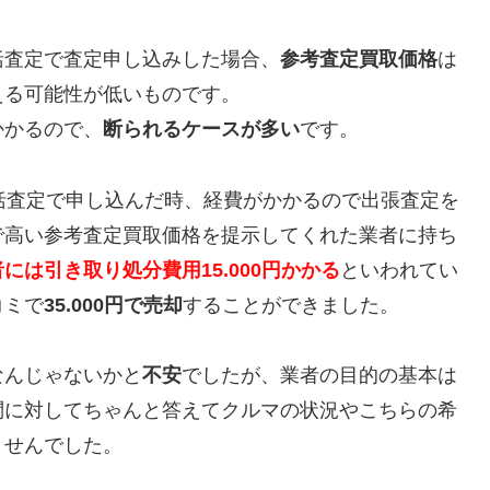
括査定で査定申し込みした場合、
参考査定買取価格
は
える可能性が低いものです。
かかるので、
断られるケースが多い
です。
括査定で申し込んだ時、経費がかかるので出張査定を
で高い参考査定買取価格を提示してくれた業者に持ち
には引き取り処分費用15.000円かかる
といわれてい
コミで
35.000円で売却
することができました。
なんじゃないかと
不安
でしたが、業者の目的の基本は
問に対してちゃんと答えてクルマの状況やこちらの希
ませんでした。