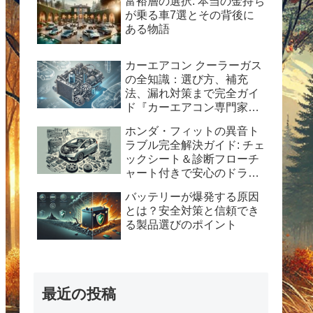
富裕層の選択: 本当の金持ち
が乗る車7選とその背後に
ある物語
カーエアコン クーラーガス
の全知識：選び方、補充
法、漏れ対策まで完全ガイ
ド『カーエアコン専門家が
解説！HFC-134a使用の完
ホンダ・フィットの異音ト
全ガイド：安全性、経済
ラブル完全解決ガイド: チェ
性、および運用のヒント』
ックシート＆診断フローチ
ャート付きで安心のドライ
ブを！
バッテリーが爆発する原因
とは？安全対策と信頼でき
る製品選びのポイント
最近の投稿