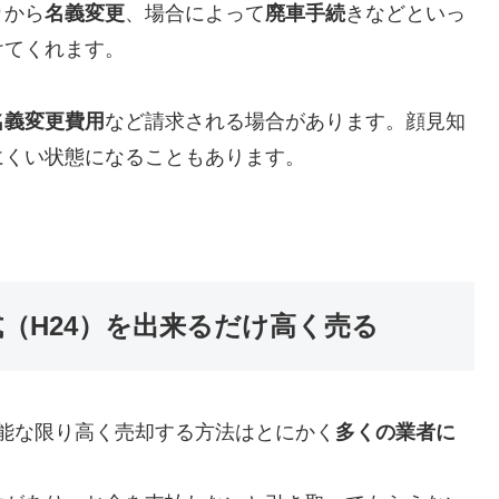
り
から
名義変更
、場合によって
廃車手続
きなどといっ
けてくれます。
名義変更費用
など請求される場合があります。顔見知
にくい状態になることもあります。
2年式（H24）を出来るだけ高く売る
能な限り高く売却する方法はとにかく
多くの業者に