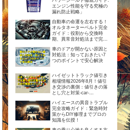
パワーシールド徹底ガイド:
エンジン性能を守る究極の
漏れ防止戦略」
自動車の命運を左右する！
オルタネーターベルト完全
ガイド：役割から交換時
期、異常音対処法まで完全
ガイド
車のドアが開かない原因と
対処法：知っておきたい7
つのポイントで安心解決
ハイゼットトラック値引き
相場情報2026年8月！値引
き交渉の裏側：値引きの落
とし穴と対策-car-
info.tokyo-
ハイエースの異音トラブル
完全攻略ガイド：緊急時対
策からDIY修理までプロの
知識を伝授！
車の乗り心地を良くする方