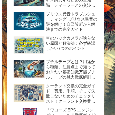
引き購入するための全知
識！ディーラーとの交渉術
から購入後の楽しみ方まで
プリウス異音トラブルシュ
完全ガイド
ーティング: プリウス異音の
謎を解け！自己診断から解
決までの完全ガイド
車のバックカメラが映らな
い原因と解決法：必ず確認
したい7つのポイント
ブチルテープとは？用途か
ら種類、注意点まで知って
おきたい基礎知識万能ブチ
ルテープの魅力徹底解剖！
水漏れ・ひび割れ修理の決
クーラント交換の完全ガイ
定版ガイド
ド：費用、手順、そして失
敗しないためのチェックリ
スト！クーラント交換費用
の目安と自分で交換する時
「ワコーズ EPS エンジン
の手順と方法を紹介。