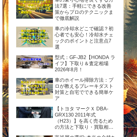
法7選：手軽にできる改善
策からプロのテクニックま
で徹底解説
車の冷却水どこで確認？初
心者でも安心！冷却水チェ
ックのポイントと注意点7
選
型式：GF-JB2【HONDA ラ
イフ】下取り＆査定相場
2026年8月！
車のホイール掃除方法：プ
ロが教えるブレーキダスト
対策と自宅でできる簡単ケ
ア
【トヨタ マークＸ DBA-
GRX130 2011年式
（H23）】を高く売るため
の方法と下取り・買取相場
情報2026年8月！