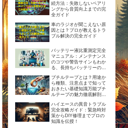
続方法：失敗しないペアリ
ングから音質向上までの完
全ガイド
車のラジオが聞こえない原
因とは？プロが教えるトラ
ブル解決の完全ガイド
バッテリー液比重測定完全
マニュアル：メンテナンス
のコツや警告サインもわか
る、長持ちバッテリーの秘
訣
ブチルテープとは？用途か
ら種類、注意点まで知って
おきたい基礎知識万能ブチ
ルテープの魅力徹底解剖！
水漏れ・ひび割れ修理の決
ハイエースの異音トラブル
定版ガイド
完全攻略ガイド：緊急時対
策からDIY修理までプロの
知識を伝授！