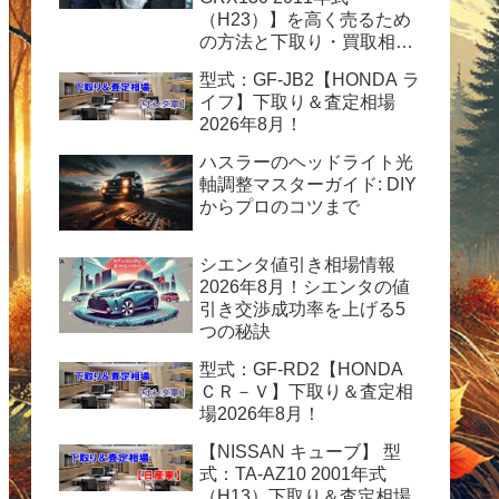
（H23）】を高く売るため
の方法と下取り・買取相場
情報2026年8月！
型式：GF-JB2【HONDA ラ
イフ】下取り＆査定相場
2026年8月！
ハスラーのヘッドライト光
軸調整マスターガイド: DIY
からプロのコツまで
シエンタ値引き相場情報
2026年8月！シエンタの値
引き交渉成功率を上げる5
つの秘訣
型式：GF-RD2【HONDA
ＣＲ－Ｖ】下取り＆査定相
場2026年8月！
【NISSAN キューブ】 型
式：TA-AZ10 2001年式
（H13）下取り＆査定相場