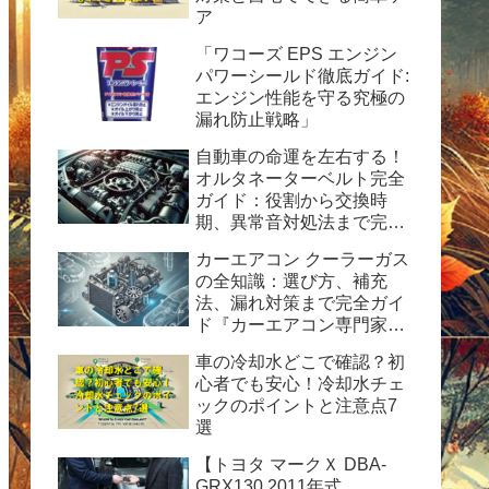
ア
「ワコーズ EPS エンジン
パワーシールド徹底ガイド:
エンジン性能を守る究極の
漏れ防止戦略」
自動車の命運を左右する！
オルタネーターベルト完全
ガイド：役割から交換時
期、異常音対処法まで完全
ガイド
カーエアコン クーラーガス
の全知識：選び方、補充
法、漏れ対策まで完全ガイ
ド『カーエアコン専門家が
解説！HFC-134a使用の完
車の冷却水どこで確認？初
全ガイド：安全性、経済
心者でも安心！冷却水チェ
性、および運用のヒント』
ックのポイントと注意点7
選
【トヨタ マークＸ DBA-
GRX130 2011年式