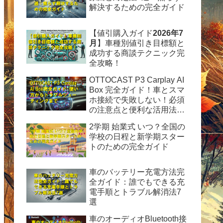
解決するための完全ガイド
【値引購入ガイド
2026年7
月
】車種別値引き目標額と
成功する商談テクニック完
全攻略！
OTTOCAST P3 Carplay AI
Box 完全ガイド！車とスマ
ホ接続で失敗しない！必須
の注意点と便利な活用法を
徹底解説
2学期 始業式 いつ？全国の
学校の日程と新学期スター
トのための完全ガイド
車のバッテリー充電方法完
全ガイド：誰でもできる充
電手順とトラブル解消法7
選
車のオーディオBluetooth接