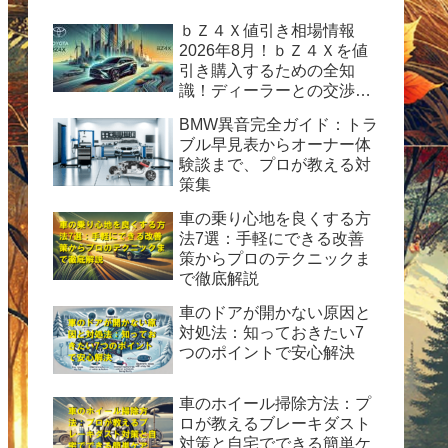
ｂＺ４Ｘ値引き相場情報
2026年8月！ｂＺ４Ｘを値
引き購入するための全知
識！ディーラーとの交渉術
から購入後の楽しみ方まで
BMW異音完全ガイド：トラ
完全ガイド
ブル早見表からオーナー体
験談まで、プロが教える対
策集
車の乗り心地を良くする方
法7選：手軽にできる改善
策からプロのテクニックま
で徹底解説
車のドアが開かない原因と
対処法：知っておきたい7
つのポイントで安心解決
車のホイール掃除方法：プ
ロが教えるブレーキダスト
対策と自宅でできる簡単ケ