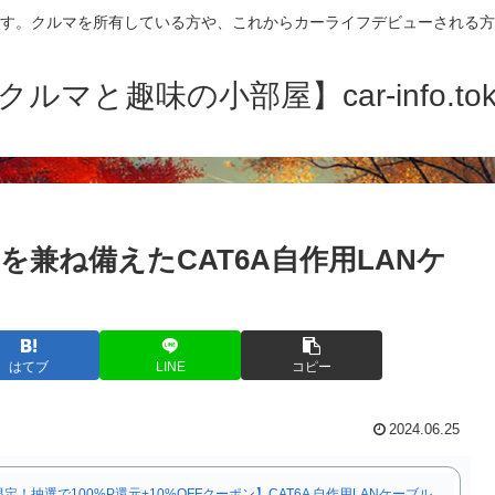
す。クルマを所有している方や、これからカーライフデビューされる方
クルマと趣味の小部屋】car-info.tok
兼ね備えたCAT6A自作用LANケ
はてブ
LINE
コピー
2024.06.25
5限定！抽選で100%P還元+10%OFFクーポン】CAT6A 自作用LANケーブル