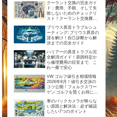
クーラント交換の完全ガイ
ド：費用、手順、そして失
敗しないためのチェックリ
スト！クーラント交換費用
の目安と自分で交換する時
プリウス異音トラブルシュ
の手順と方法を紹介。
ーティング: プリウス異音の
謎を解け！自己診断から解
決までの完全ガイド
ハリアーの異音トラブル完
全解消ガイド！原因特定か
ら修理費用の目安まで、こ
れ一冊で安心
VW ゴルフ値引き相場情報
2026年8月！値引き交渉の
コツ公開！フォルクスワー
ゲン ゴルフを賢くお得に手
に入れる方法
車のバックカメラが映らな
い原因と解決法：必ず確認
したい7つのポイント