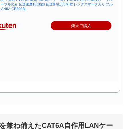
 ケーブルのみ 伝送速度10Gbps 伝送帯域500MHz レングスマーク入り ブル
LAN6A-CB300BL
楽天で購入
兼ね備えたCAT6A自作用LANケー