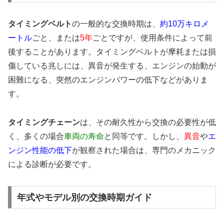
タイミングベルト
の一般的な交換時期は、
約10万キロメ
ートル
ごと、または
5年
ごとですが、使用条件によって前
後することがあります。タイミングベルトが摩耗または損
傷している兆しには、異音が発生する、エンジンの始動が
困難になる、突然のエンジンパワーの低下などがありま
す。
タイミングチェーン
は、その耐久性から交換の必要性が低
く、多くの場合
車両の寿命
と同等です。しかし、
異音
や
エ
ンジン性能の低下
が観察された場合は、専門のメカニック
による診断が必要です。
年式やモデル別の交換時期ガイド