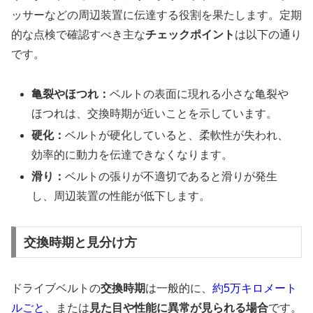
ッサーなどの周辺装置に伝達する役割を果たします。定期
的な点検で確認すべき主な
チェックポイント
は以下の通り
です。
亀裂やほつれ：
ベルトの表面に現れる小さな亀裂や
ほつれは、交換時期が近いことを示しています。
硬化：
ベルトが硬化していると、柔軟性が失われ、
効率的に動力を伝達できなくなります。
滑り：
ベルトの張りが不適切であると滑りが発生
し、周辺装置の性能が低下します。
交換時期と見分け方
ドライブベルトの
交換時期
は一般的に、
約5万キロメート
ルごと
、または
見た目や性能に異常が見られる場合
です。