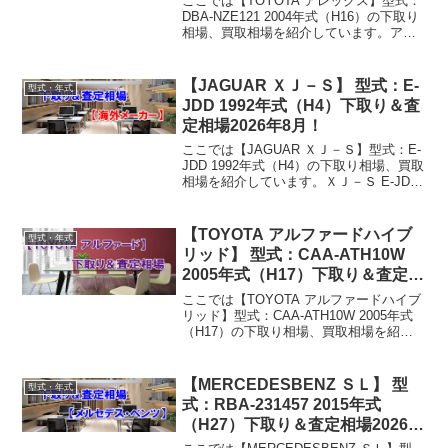
ここでは【TOYOTA アレックス】型式：
DBA-NZE121 2004年式（H16）の下取り
相場、買取相場を紹介しています。アレ
ックス DBA-NZE121 2004年式（H16）下
取り相場・買取相場下取り相場：マイナ
ス1万円～19万円買...
【JAGUAR ＸＪ－Ｓ】 型式：E-
型式・年式
JDD 1992年式（H4）下取り＆査
定相場2026年8月！
ここでは【JAGUAR ＸＪ－Ｓ】型式：E-
JDD 1992年式（H4）の下取り相場、買取
相場を紹介しています。ＸＪ－Ｓ E-JDD
1992年式（H4）下取り相場・買取相場下
取り相場：マイナス1万円～17万円買取り
相場：マイナス1万円～2...
【TOYOTA アルファードハイブ
型式・年式
リッド】 型式：CAA-ATH10W
2005年式（H17）下取り＆査定相
場2026年8月！
ここでは【TOYOTA アルファードハイブ
リッド】型式：CAA-ATH10W 2005年式
（H17）の下取り相場、買取相場を紹介
しています。アルファードハイブリッド
CAA-ATH10W 2005年式（H17）下取り相
場・買取相場下取り相場...
【MERCEDESBENZ ＳＬ】 型
型式・年式
式：RBA-231457 2015年式
（H27）下取り＆査定相場2026年
8月！