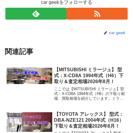
car geekをフォローする
car geek
関連記事
【MITSUBISHI ミラージュ】 型
型式・年式
式：X-CD8A 1994年式（H6）下
取り＆査定相場2026年8月！
ここでは【MITSUBISHI ミラージュ】型
式：X-CD8A 1994年式（H6）の下取り相
場、買取相場を紹介しています。ミラー
ジュ X-CD8A 1994年式（H6）下取り相
場・買取相場下取り相場：マイナス1万円
～2万円買取り相場：マイ...
【TOYOTA アレックス】 型式：
型式・年式
DBA-NZE121 2004年式（H16）
下取り＆査定相場2026年8月！