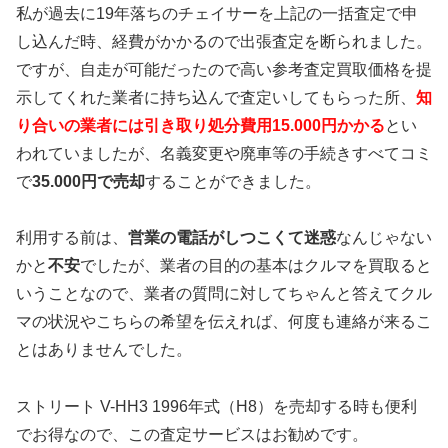
私が過去に19年落ちのチェイサーを上記の一括査定で申
し込んだ時、経費がかかるので出張査定を断られました。
ですが、自走が可能だったので高い参考査定買取価格を提
示してくれた業者に持ち込んで査定いしてもらった所、
知
り合いの業者には引き取り処分費用15.000円かかる
とい
われていましたが、名義変更や廃車等の手続きすべてコミ
で
35.000円で売却
することができました。
利用する前は、
営業の電話がしつこくて迷惑
なんじゃない
かと
不安
でしたが、業者の目的の基本はクルマを買取ると
いうことなので、業者の質問に対してちゃんと答えてクル
マの状況やこちらの希望を伝えれば、何度も連絡が来るこ
とはありませんでした。
ストリート V-HH3 1996年式（H8）を売却する時も便利
でお得なので、この査定サービスはお勧めです。