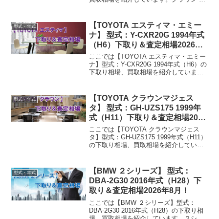
GS141 1993年式（H5）下取り相場・買
取相場下取り相場：マイナス1万円～3万
円買取り相場：マイナス1万...
【TOYOTA エスティマ・エミー
型式・年式
ナ】 型式：Y-CXR20G 1994年式
（H6）下取り＆査定相場2026年8
月！
ここでは【TOYOTA エスティマ・エミー
ナ】型式：Y-CXR20G 1994年式（H6）の
下取り相場、買取相場を紹介していま
す。エスティマ・エミーナ Y-CXR20G
1994年式（H6）下取り相場・買取相場下
取り相場：マイナス1万円～3...
【TOYOTA クラウンマジェス
型式・年式
タ】 型式：GH-UZS175 1999年
式（H11）下取り＆査定相場2026
年8月！
ここでは【TOYOTA クラウンマジェス
タ】型式：GH-UZS175 1999年式（H11）
の下取り相場、買取相場を紹介していま
す。クラウンマジェスタ GH-UZS175
1999年式（H11）下取り相場・買取相場
下取り相場：マイナス1万円...
【BMW ２シリーズ】 型式：
型式・年式
DBA-2G30 2016年式（H28）下
取り＆査定相場2026年8月！
ここでは【BMW ２シリーズ】型式：
DBA-2G30 2016年式（H28）の下取り相
場、買取相場を紹介しています。２シリ