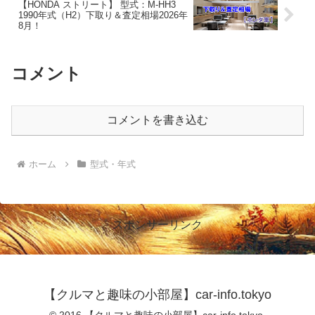
【HONDA ストリート】 型式：M-HH3
1990年式（H2）下取り＆査定相場2026年
8月！
コメント
コメントを書き込む
ホーム
型式・年式
スポンサーリンク
【クルマと趣味の小部屋】car-info.tokyo