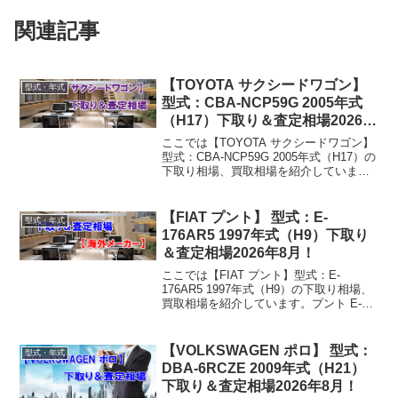
関連記事
【TOYOTA サクシードワゴン】
型式・年式
型式：CBA-NCP59G 2005年式
（H17）下取り＆査定相場2026年
8月！
ここでは【TOYOTA サクシードワゴン】
型式：CBA-NCP59G 2005年式（H17）の
下取り相場、買取相場を紹介していま
す。サクシードワゴン CBA-NCP59G
2005年式（H17）下取り相場・買取相場
下取り相場：マイナス1万円...
【FIAT プント】 型式：E-
型式・年式
176AR5 1997年式（H9）下取り
＆査定相場2026年8月！
ここでは【FIAT プント】型式：E-
176AR5 1997年式（H9）の下取り相場、
買取相場を紹介しています。プント E-
176AR5 1997年式（H9）下取り相場・買
取相場下取り相場：マイナス1万円～2万
円買取り相場：マイナス1万円～...
【VOLKSWAGEN ポロ】 型式：
型式・年式
DBA-6RCZE 2009年式（H21）
下取り＆査定相場2026年8月！