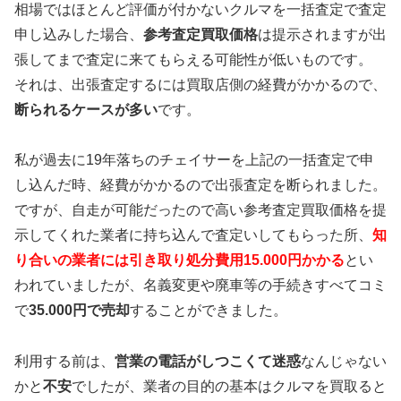
相場ではほとんど評価が付かないクルマを一括査定で査定
申し込みした場合、
参考査定買取価格
は提示されますが出
張してまで査定に来てもらえる可能性が低いものです。
それは、出張査定するには買取店側の経費がかかるので、
断られるケースが多い
です。
私が過去に19年落ちのチェイサーを上記の一括査定で申
し込んだ時、経費がかかるので出張査定を断られました。
ですが、自走が可能だったので高い参考査定買取価格を提
示してくれた業者に持ち込んで査定いしてもらった所、
知
り合いの業者には引き取り処分費用15.000円かかる
とい
われていましたが、名義変更や廃車等の手続きすべてコミ
で
35.000円で売却
することができました。
利用する前は、
営業の電話がしつこくて迷惑
なんじゃない
かと
不安
でしたが、業者の目的の基本はクルマを買取ると