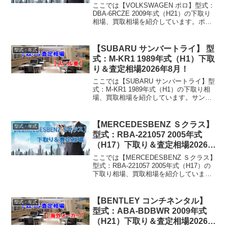
ここでは【VOLKSWAGEN ポロ】型式：
DBA-6RCZE 2009年式（H21）の下取り
相場、買取相場を紹介しています。ポロ
DBA-6RCZE 2009年式（H21）下取り相
場・買取相場下取り相場：マイナス1万円
～174万円買取り相...
【SUBARU サンバートライ】 型
型式・年式
式：M-KR1 1989年式（H1）下取
り＆査定相場2026年8月！
ここでは【SUBARU サンバートライ】型
式：M-KR1 1989年式（H1）の下取り相
場、買取相場を紹介しています。サンバ
ートライ M-KR1 1989年式（H1）下取り
相場・買取相場下取り相場：マイナス1万
円～1万円買取り相場：マイナス...
【MERCEDESBENZ Ｓクラス】
型式・年式
型式：RBA-221057 2005年式
（H17）下取り＆査定相場2026年
8月！
ここでは【MERCEDESBENZ Ｓクラス】
型式：RBA-221057 2005年式（H17）の
下取り相場、買取相場を紹介していま
す。Ｓクラス RBA-221057 2005年式
（H17）下取り相場・買取相場下取り相
場：マイナス1万円～2...
【BENTLEY コンチネンタル】
型式・年式
型式：ABA-BDBWR 2009年式
（H21）下取り＆査定相場2026年