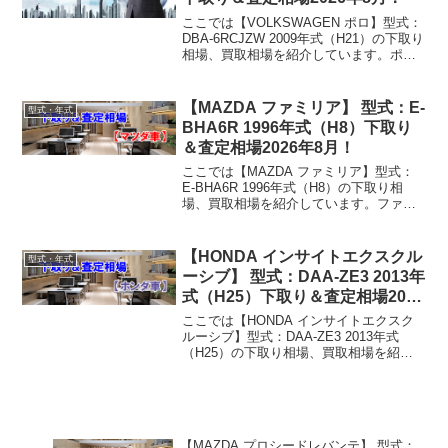
ここでは【VOLKSWAGEN ポロ】型式：
DBA-6RCJZW 2009年式（H21）の下取り
相場、買取相場を紹介しています。ポロ
DBA-6RCJZW 2009年式（H21）下取り相
場・買取相場下取り相場：マイナス1万円
～174万円買取...
【MAZDA ファミリア】 型式：E-
型式・年式
BHA6R 1996年式（H8）下取り
＆査定相場2026年8月！
ここでは【MAZDA ファミリア】型式：
E-BHA6R 1996年式（H8）の下取り相
場、買取相場を紹介しています。ファミ
リア E-BHA6R 1996年式（H8）下取り相
場・買取相場下取り相場：マイナス1万円
～2万円買取り相場：マイナス1...
【HONDA インサイトエクスクル
型式・年式
ーシブ】 型式：DAA-ZE3 2013年
式（H25）下取り＆査定相場2026
年8月！
ここでは【HONDA インサイトエクスク
ルーシブ】型式：DAA-ZE3 2013年式
（H25）の下取り相場、買取相場を紹介
しています。インサイトエクスクルーシ
ブ DAA-ZE3 2013年式（H25）下取り相
場・買取相場下取り相場：マイナス...
【MAZDA プロシードレバンテ】 型式：