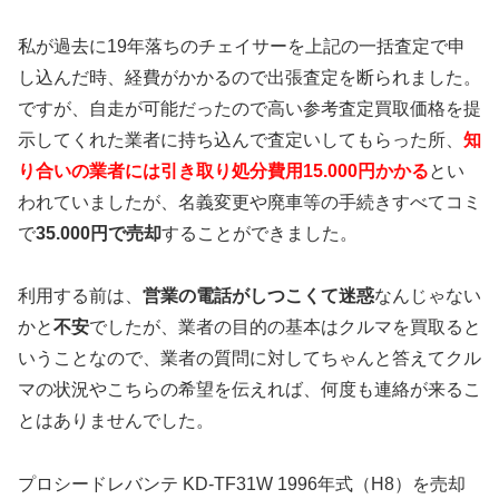
私が過去に19年落ちのチェイサーを上記の一括査定で申
し込んだ時、経費がかかるので出張査定を断られました。
ですが、自走が可能だったので高い参考査定買取価格を提
示してくれた業者に持ち込んで査定いしてもらった所、
知
り合いの業者には引き取り処分費用15.000円かかる
とい
われていましたが、名義変更や廃車等の手続きすべてコミ
で
35.000円で売却
することができました。
利用する前は、
営業の電話がしつこくて迷惑
なんじゃない
かと
不安
でしたが、業者の目的の基本はクルマを買取ると
いうことなので、業者の質問に対してちゃんと答えてクル
マの状況やこちらの希望を伝えれば、何度も連絡が来るこ
とはありませんでした。
プロシードレバンテ KD-TF31W 1996年式（H8）を売却