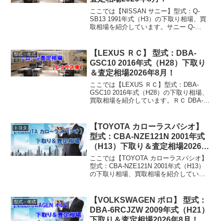
ここでは【NISSAN サニー】型式：Q-
SB13 1991年式（H3）の下取り相場、買
取相場を紹介しています。サニー Q-
SB13 1991年式（H3）下取り相場・買取
相場下取り相場：マイナス1万円～1万円
買取り相場：マイナス1万円～11...
【LEXUS ＲＣ】 型式：DBA-
型式・年式
GSC10 2016年式（H28）下取り
＆査定相場2026年8月！
ここでは【LEXUS ＲＣ】型式：DBA-
GSC10 2016年式（H28）の下取り相場、
買取相場を紹介しています。ＲＣ DBA-
GSC10 2016年式（H28）下取り相場・買
取相場下取り相場：マイナス1万円～503
万円買取り相場：マイナ...
【TOYOTA カローラスパシオ】
トヨタ
型式：CBA-NZE121N 2001年式
（H13）下取り＆査定相場2026年
8月！
ここでは【TOYOTA カローラスパシオ】
型式：CBA-NZE121N 2001年式（H13）
の下取り相場、買取相場を紹介していま
す。カローラスパシオ CBA-NZE121N
2001年式（H13）下取り相場・買取相場
下取り相場：マイナス1...
【VOLKSWAGEN ポロ】 型式：
型式・年式
DBA-6RCJZW 2009年式（H21）
下取り＆査定相場2026年8月！