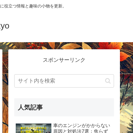
に役立つ情報と趣味の小物を更新。
yo
スポンサーリンク
人気記事
車のエンジンがかからない
原因と対処法7選：焦らず