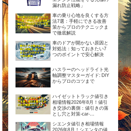
漏れ防止戦略」
車の乗り心地を良くする方
法7選：手軽にできる改善
策からプロのテクニックま
で徹底解説
車のドアが開かない原因と
対処法：知っておきたい7
つのポイントで安心解決
ハスラーのヘッドライト光
軸調整マスターガイド: DIY
からプロのコツまで
ハイゼットトラック値引き
相場情報2026年8月！値引
き交渉の裏側：値引きの落
とし穴と対策-car-
info.tokyo-
シエンタ値引き相場情報
2026年8月！シエンタの値