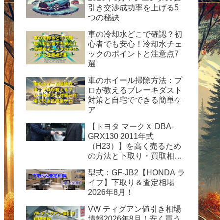
引き交渉成功率を上げる5
つの秘訣
車の冷却水どこで確認？初
心者でも安心！冷却水チェ
ックのポイントと注意点7
選
車のホイール掃除方法：プ
ロが教えるブレーキダスト
対策と自宅でできる簡単ケ
ア
【トヨタ マークＸ DBA-
GRX130 2011年式
（H23）】を高く売るため
の方法と下取り・買取相場
情報2026年8月！
型式：GF-JB2【HONDA ラ
イフ】下取り＆査定相場
2026年8月！
VW ティグアン値引き相場
情報2026年8月！安く買う