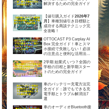
解決するための完全ガイド
【値引購入ガイド
2026年7
月
】車種別値引き目標額と
成功する商談テクニック完
全攻略！
OTTOCAST P3 Carplay AI
Box 完全ガイド！車とスマ
ホ接続で失敗しない！必須
の注意点と便利な活用法を
徹底解説
2学期 始業式 いつ？全国の
学校の日程と新学期スター
トのための完全ガイド
車のバッテリー充電方法完
全ガイド：誰でもできる充
電手順とトラブル解消法7
選
車のオーディオBluetooth接