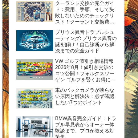
クーラント交換の完全ガイ
ド：費用、手順、そして失
敗しないためのチェックリ
スト！クーラント交換費用
の目安と自分で交換する時
プリウス異音トラブルシュ
の手順と方法を紹介。
ーティング: プリウス異音の
謎を解け！自己診断から解
決までの完全ガイド
VW ゴルフ値引き相場情報
2026年8月！値引き交渉の
コツ公開！フォルクスワー
ゲン ゴルフを賢くお得に手
に入れる方法
車のバックカメラが映らな
い原因と解決法：必ず確認
したい7つのポイント
BMW異音完全ガイド：トラ
ブル早見表からオーナー体
験談まで、プロが教える対
策集