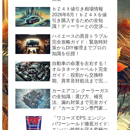
ｂＺ４Ｘ値引き相場情報
2026年8月！ｂＺ４Ｘを値
引き購入するための全知
識！ディーラーとの交渉術
から購入後の楽しみ方まで
ハイエースの異音トラブル
完全ガイド
完全攻略ガイド：緊急時対
策からDIY修理までプロの
知識を伝授！
自動車の命運を左右する！
オルタネーターベルト完全
ガイド：役割から交換時
期、異常音対処法まで完全
ガイド
カーエアコン クーラーガス
の全知識：選び方、補充
法、漏れ対策まで完全ガイ
ド『カーエアコン専門家が
解説！HFC-134a使用の完
「ワコーズ EPS エンジン
全ガイド：安全性、経済
パワーシールド徹底ガイド:
性、および運用のヒント』
エンジン性能を守る究極の