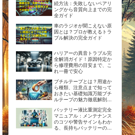
続方法：失敗しないペアリ
ングから音質向上までの完
全ガイド
車のラジオが聞こえない原
因とは？プロが教えるトラ
ブル解決の完全ガイド
ハリアーの異音トラブル完
全解消ガイド！原因特定か
ら修理費用の目安まで、こ
れ一冊で安心
ブチルテープとは？用途か
ら種類、注意点まで知って
おきたい基礎知識万能ブチ
ルテープの魅力徹底解剖！
水漏れ・ひび割れ修理の決
バッテリー液比重測定完全
定版ガイド
マニュアル：メンテナンス
のコツや警告サインもわか
る、長持ちバッテリーの秘
訣