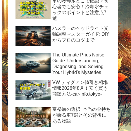
車の冷却水どこで確認？初
完全ガイド
心者でも安心！冷却水チェ
ックのポイントと注意点7
選
ハスラーのヘッドライト光
軸調整マスターガイド: DIY
からプロのコツまで
The Ultimate Prius Noise
Guide: Understanding,
Diagnosing, and Solving
Your Hybrid's Mysteries
VW ティグアン値引き相場
情報2026年8月！安く買う
商談方法-car-info.tokyo-
富裕層の選択: 本当の金持ち
が乗る車7選とその背後に
ある物語