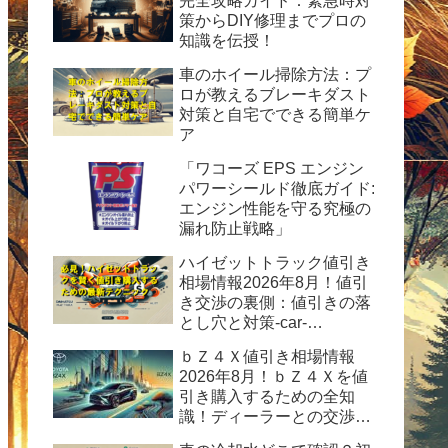
完全攻略ガイド：緊急時対
策からDIY修理までプロの
知識を伝授！
車のホイール掃除方法：プ
ロが教えるブレーキダスト
対策と自宅でできる簡単ケ
ア
「ワコーズ EPS エンジン
パワーシールド徹底ガイド:
エンジン性能を守る究極の
漏れ防止戦略」
ハイゼットトラック値引き
相場情報2026年8月！値引
き交渉の裏側：値引きの落
とし穴と対策-car-
info.tokyo-
ｂＺ４Ｘ値引き相場情報
2026年8月！ｂＺ４Ｘを値
引き購入するための全知
識！ディーラーとの交渉術
から購入後の楽しみ方まで