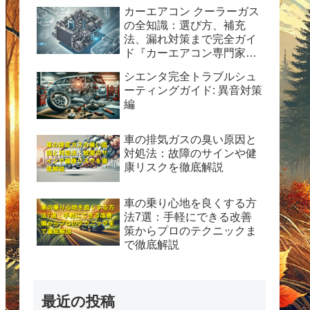
カーエアコン クーラーガス
の全知識：選び方、補充
法、漏れ対策まで完全ガイ
ド『カーエアコン専門家が
解説！HFC-134a使用の完
シエンタ完全トラブルシュ
全ガイド：安全性、経済
ーティングガイド: 異音対策
性、および運用のヒント』
編
車の排気ガスの臭い原因と
対処法：故障のサインや健
康リスクを徹底解説
車の乗り心地を良くする方
法7選：手軽にできる改善
策からプロのテクニックま
で徹底解説
最近の投稿