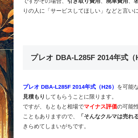
ですがその場合、
引き取り費用
、
廃車費用
、
りの人に「サービスしてほしい」などと言い
プレオ DBA-L285F 2014
プレオ DBA-L285F 2014年式（H26）
を可能
見積もり
してもらうことに限ります。
ですが、もともと相場で
マイナス評価
の可能
こともありますので、
「そんなクルマは売れ
きらめてしまいがちです。