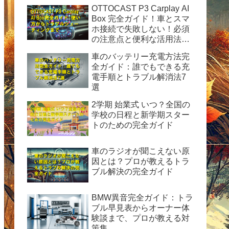
OTTOCAST P3 Carplay AI
Box 完全ガイド！車とスマ
ホ接続で失敗しない！必須
の注意点と便利な活用法を
徹底解説
車のバッテリー充電方法完
全ガイド：誰でもできる充
電手順とトラブル解消法7
選
2学期 始業式 いつ？全国の
学校の日程と新学期スター
トのための完全ガイド
車のラジオが聞こえない原
因とは？プロが教えるトラ
ブル解決の完全ガイド
BMW異音完全ガイド：トラ
ブル早見表からオーナー体
験談まで、プロが教える対
策集