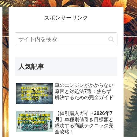
スポンサーリンク
人気記事
車のエンジンがかからない
原因と対処法7選：焦らず
解決するための完全ガイド
【値引購入ガイド
2026年7
月
】車種別値引き目標額と
成功する商談テクニック完
全攻略！