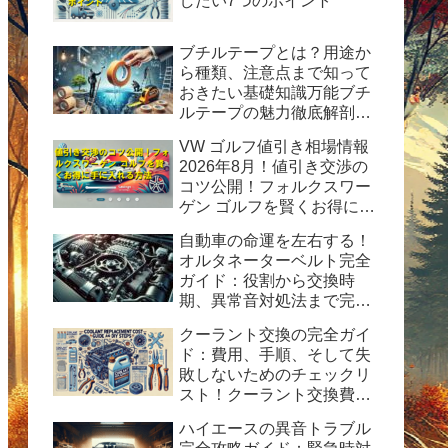
したい7つのポイント
ブチルテープとは？用途か
ら種類、注意点まで知って
おきたい基礎知識万能ブチ
ルテープの魅力徹底解剖！
水漏れ・ひび割れ修理の決
VW ゴルフ値引き相場情報
定版ガイド
2026年8月！値引き交渉の
コツ公開！フォルクスワー
ゲン ゴルフを賢くお得に手
に入れる方法
自動車の命運を左右する！
オルタネーターベルト完全
ガイド：役割から交換時
期、異常音対処法まで完全
ガイド
クーラント交換の完全ガイ
ド：費用、手順、そして失
敗しないためのチェックリ
スト！クーラント交換費用
の目安と自分で交換する時
ハイエースの異音トラブル
の手順と方法を紹介。