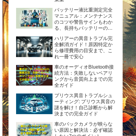
バッテリー液比重測定完全
マニュアル：メンテナンス
のコツや警告サインもわか
る、長持ちバッテリーの秘
訣
ハリアーの異音トラブル完
全解消ガイド！原因特定か
ら修理費用の目安まで、こ
れ一冊で安心
車のオーディオBluetooth接
続方法：失敗しないペアリ
ングから音質向上までの完
全ガイド
プリウス異音トラブルシュ
ーティング: プリウス異音の
謎を解け！自己診断から解
決までの完全ガイド
車のバックカメラが映らな
い原因と解決法：必ず確認