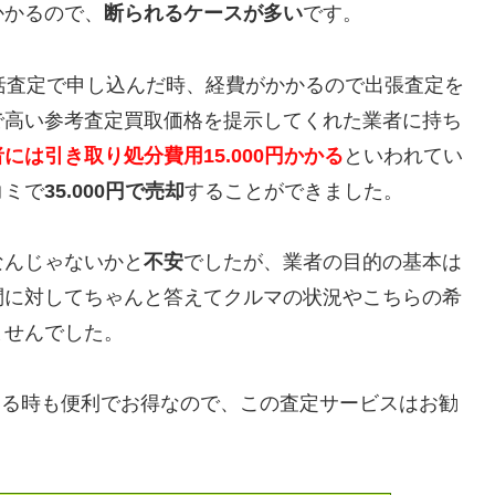
かかるので、
断られるケースが多い
です。
括査定で申し込んだ時、経費がかかるので出張査定を
で高い参考査定買取価格を提示してくれた業者に持ち
には引き取り処分費用15.000円かかる
といわれてい
コミで
35.000円で売却
することができました。
なんじゃないかと
不安
でしたが、業者の目的の基本は
問に対してちゃんと答えてクルマの状況やこちらの希
ませんでした。
）を売却する時も便利でお得なので、この査定サービスはお勧