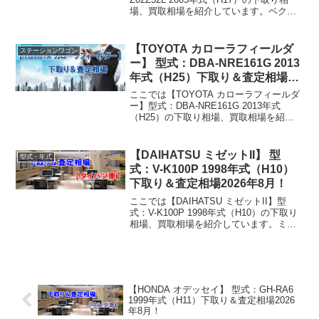
場、買取相場を紹介しています。ベクト
ラ TA-Z02Z32L 2005年式（H17）下取り
相場・買取相場下取り相場：マイナス1万
円～79万円買取り相場...
【TOYOTA カローラフィールダ
ステーションワゴン
ー】 型式：DBA-NRE161G 2013
年式（H25）下取り＆査定相場
2026年8月！
ここでは【TOYOTA カローラフィールダ
ー】型式：DBA-NRE161G 2013年式
（H25）の下取り相場、買取相場を紹介
しています。カローラフィールダー DBA-
NRE161G 2013年式（H25）下取り相場・
買取相場下取り相場：マ...
【DAIHATSU ミゼットII】 型
型式・年式
式：V-K100P 1998年式（H10）
下取り＆査定相場2026年8月！
ここでは【DAIHATSU ミゼットII】型
式：V-K100P 1998年式（H10）の下取り
相場、買取相場を紹介しています。ミゼ
ットII V-K100P 1998年式（H10）下取り
相場・買取相場下取り相場：マイナス1万
円～0万円買取り相...
【HONDA オデッセイ】 型式：GH-RA6
1999年式（H11）下取り＆査定相場2026
年8月！