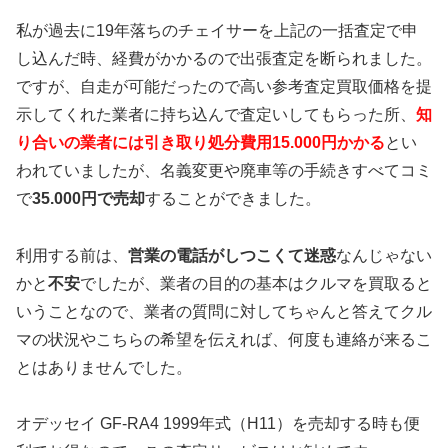
私が過去に19年落ちのチェイサーを上記の一括査定で申
し込んだ時、経費がかかるので出張査定を断られました。
ですが、自走が可能だったので高い参考査定買取価格を提
示してくれた業者に持ち込んで査定いしてもらった所、
知
り合いの業者には引き取り処分費用15.000円かかる
とい
われていましたが、名義変更や廃車等の手続きすべてコミ
で
35.000円で売却
することができました。
利用する前は、
営業の電話がしつこくて迷惑
なんじゃない
かと
不安
でしたが、業者の目的の基本はクルマを買取ると
いうことなので、業者の質問に対してちゃんと答えてクル
マの状況やこちらの希望を伝えれば、何度も連絡が来るこ
とはありませんでした。
オデッセイ GF-RA4 1999年式（H11）を売却する時も便