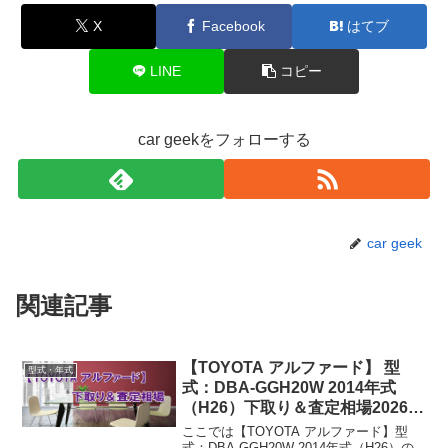
X
Facebook
はてブ
LINE
コピー
car geekをフォローする
car geek
関連記事
【TOYOTA アルファード】 型
型式・年式
式：DBA-GGH20W 2014年式
（H26）下取り＆査定相場2026年
8月！
ここでは【TOYOTA アルファード】型
式：DBA-GGH20W 2014年式（H26）の