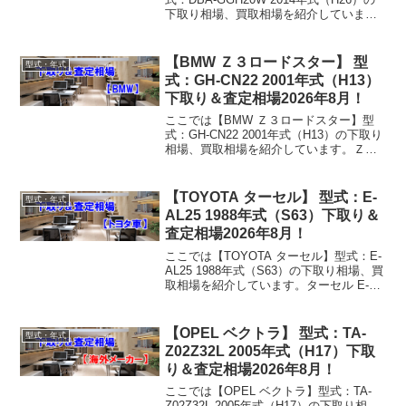
下取り相場、買取相場を紹介していま
す。アルファード DBA-GGH20W 2014年
式（H26）下取り相場・買取相場下取り
相場：マイナス1万円～276...
【BMW Ｚ３ロードスター】 型
型式・年式
式：GH-CN22 2001年式（H13）
下取り＆査定相場2026年8月！
ここでは【BMW Ｚ３ロードスター】型
式：GH-CN22 2001年式（H13）の下取り
相場、買取相場を紹介しています。Ｚ３
ロードスター GH-CN22 2001年式
（H13）下取り相場・買取相場下取り相
場：マイナス1万円～6万円買取り相場...
【TOYOTA ターセル】 型式：E-
型式・年式
AL25 1988年式（S63）下取り＆
査定相場2026年8月！
ここでは【TOYOTA ターセル】型式：E-
AL25 1988年式（S63）の下取り相場、買
取相場を紹介しています。ターセル E-
AL25 1988年式（S63）下取り相場・買取
相場下取り相場：マイナス1万円～1万円
買取り相場：マイナス1万...
【OPEL ベクトラ】 型式：TA-
型式・年式
Z02Z32L 2005年式（H17）下取
り＆査定相場2026年8月！
ここでは【OPEL ベクトラ】型式：TA-
Z02Z32L 2005年式（H17）の下取り相