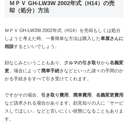
ＭＰＶ GH-LW3W 2002年式（H14）の売
却（処分）方法
ＭＰＶ GH-LW3W 2002年式（H14）を売却もしくは処分
しようと考えた時、一番簡単な方法は購入した
車屋さんに
相談
するといいでしょう。
顔なじみということもあり、
クルマの引き取り
から
名義変
更
、場合によって
廃車手続
きなどといった諸々の手間のか
かる手続きをすべて引き受けてくれます。
ですがその場合、
引き取り費用
、
廃車費用
、
名義変更費用
など請求される場合があります。顔見知りの人に「サービ
スしてほしい」などと言いにくい状態になることもありま
す。