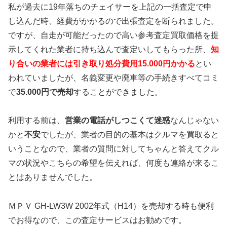
私が過去に19年落ちのチェイサーを上記の一括査定で申
し込んだ時、経費がかかるので出張査定を断られました。
ですが、自走が可能だったので高い参考査定買取価格を提
示してくれた業者に持ち込んで査定いしてもらった所、
知
り合いの業者には引き取り処分費用15.000円かかる
とい
われていましたが、名義変更や廃車等の手続きすべてコミ
で
35.000円で売却
することができました。
利用する前は、
営業の電話がしつこくて迷惑
なんじゃない
かと
不安
でしたが、業者の目的の基本はクルマを買取ると
いうことなので、業者の質問に対してちゃんと答えてクル
マの状況やこちらの希望を伝えれば、何度も連絡が来るこ
とはありませんでした。
ＭＰＶ GH-LW3W 2002年式（H14）を売却する時も便利
でお得なので、この査定サービスはお勧めです。