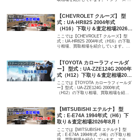
GF40 1995年式（H7）下取り相場・買取
相場下取り相場：マイナス1万円～14万円
買取り相場：マイナス1万円～...
【CHEVROLET クルーズ】 型
型式・年式
式：UA-HR82S 2004年式
（H16）下取り＆査定相場2026年
8月！
ここでは【CHEVROLET クルーズ】型
式：UA-HR82S 2004年式（H16）の下取
り相場、買取相場を紹介しています。ク
ルーズ UA-HR82S 2004年式（H16）下取
り相場・買取相場下取り相場：マイナス1
万円～17万円買取り相...
【TOYOTA カローラフィールダ
ステーションワゴン
ー】 型式：UA-ZZE124G 2000年
式（H12）下取り＆査定相場2026
年8月！
ここでは【TOYOTA カローラフィールダ
ー】型式：UA-ZZE124G 2000年式
（H12）の下取り相場、買取相場を紹介
しています。カローラフィールダー UA-
ZZE124G 2000年式（H12）下取り相場・
買取相場下取り相場：マイナ...
【MITSUBISHI エテルナ】 型
型式・年式
式：E-E74A 1994年式（H6）下
取り＆査定相場2026年8月！
ここでは【MITSUBISHI エテルナ】型
式：E-E74A 1994年式（H6）の下取り相
場、買取相場を紹介しています。エテル