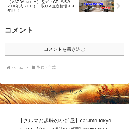
【MAZDA ＭＰＶ】 型式：GF-LW5W
2001年式（H13）下取り＆査定相場2026
年8月！
コメント
コメントを書き込む
ホーム
型式・年式
スポンサーリンク
【クルマと趣味の小部屋】car-info.tokyo