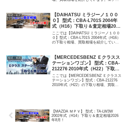
ナ E-E74A 1994年式（H6）下取り相場・
買取相場下取り相場：マイナス1万円～3
万円買取り相場：マイナス...
【DAIHATSU ミラジーノ１００
型式・年式
０】 型式：CBA-L701S 2004年
式（H16）下取り＆査定相場2026
年8月！
ここでは【DAIHATSU ミラジーノ１００
０】型式：CBA-L701S 2004年式（H16）
の下取り相場、買取相場を紹介していま
す。ミラジーノ１０００ CBA-L701S
2004年式（H16）下取り相場・買取相場
下取り相場：マイナス1...
【MERCEDESBENZ Ｅクラスス
型式・年式
テーションワゴン】 型式：CBA-
212276 2010年式（H22）下取り
＆査定相場2026年8月！
ここでは【MERCEDESBENZ Ｅクラスス
テーションワゴン】型式：CBA-212276
2010年式（H22）の下取り相場、買取相
場を紹介しています。Ｅクラスステーシ
ョンワゴン CBA-212276 2010年式
（H22）下取り相場・買...
【MAZDA ＭＰＶ】 型式：TA-LW3W
2002年式（H14）下取り＆査定相場2026
年8月！