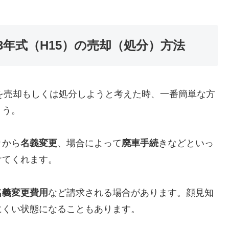
003年式（H15）の売却（処分）方法
H15）を売却もしくは処分しようと考えた時、一番簡単な方
ょう。
り
から
名義変更
、場合によって
廃車手続
きなどといっ
けてくれます。
名義変更費用
など請求される場合があります。顔見知
にくい状態になることもあります。