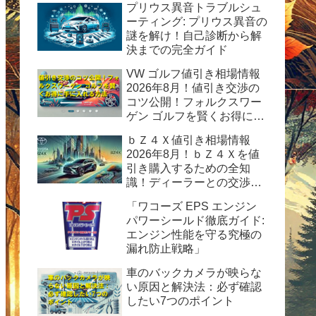
プリウス異音トラブルシュ
ーティング: プリウス異音の
謎を解け！自己診断から解
決までの完全ガイド
VW ゴルフ値引き相場情報
2026年8月！値引き交渉の
コツ公開！フォルクスワー
ゲン ゴルフを賢くお得に手
に入れる方法
ｂＺ４Ｘ値引き相場情報
2026年8月！ｂＺ４Ｘを値
引き購入するための全知
識！ディーラーとの交渉術
から購入後の楽しみ方まで
「ワコーズ EPS エンジン
完全ガイド
パワーシールド徹底ガイド:
エンジン性能を守る究極の
漏れ防止戦略」
車のバックカメラが映らな
い原因と解決法：必ず確認
したい7つのポイント