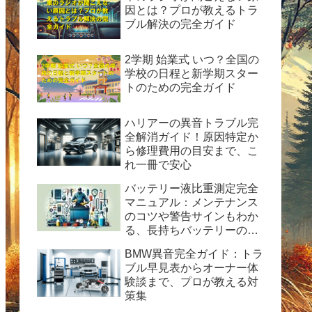
因とは？プロが教えるトラ
ブル解決の完全ガイド
2学期 始業式 いつ？全国の
学校の日程と新学期スター
トのための完全ガイド
ハリアーの異音トラブル完
全解消ガイド！原因特定か
ら修理費用の目安まで、こ
れ一冊で安心
バッテリー液比重測定完全
マニュアル：メンテナンス
のコツや警告サインもわか
る、長持ちバッテリーの秘
訣
BMW異音完全ガイド：トラ
ブル早見表からオーナー体
験談まで、プロが教える対
策集