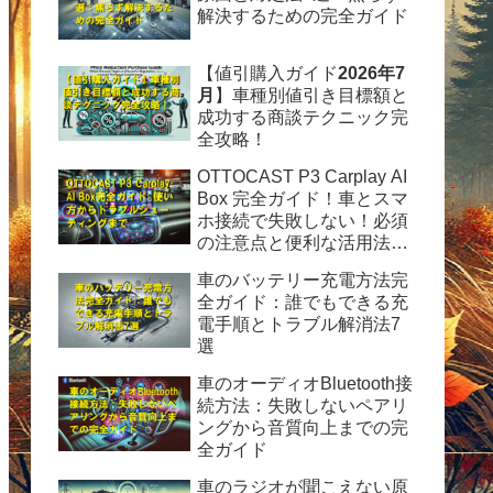
解決するための完全ガイド
【値引購入ガイド
2026年7
月
】車種別値引き目標額と
成功する商談テクニック完
全攻略！
OTTOCAST P3 Carplay AI
Box 完全ガイド！車とスマ
ホ接続で失敗しない！必須
の注意点と便利な活用法を
徹底解説
車のバッテリー充電方法完
全ガイド：誰でもできる充
電手順とトラブル解消法7
選
車のオーディオBluetooth接
続方法：失敗しないペアリ
ングから音質向上までの完
全ガイド
車のラジオが聞こえない原