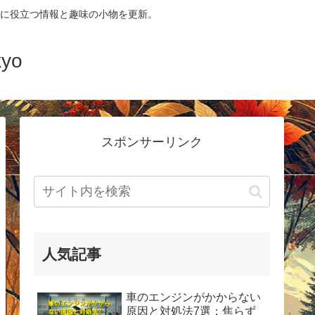
に役立つ情報と趣味の小物を更新。
yo
スポンサーリンク
人気記事
車のエンジンがかからない
原因と対処法7選：焦らず