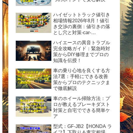
ハイゼットトラック値引き
相場情報2026年8月！値引
き交渉の裏側：値引きの落
とし穴と対策-car-
info.tokyo-
ハイエースの異音トラブル
完全攻略ガイド：緊急時対
策からDIY修理までプロの
知識を伝授！
車の乗り心地を良くする方
法7選：手軽にできる改善
策からプロのテクニックま
で徹底解説
車のホイール掃除方法：プ
ロが教えるブレーキダスト
対策と自宅でできる簡単ケ
ア
型式：GF-JB2【HONDA ラ
イフ】下取り＆査定相場