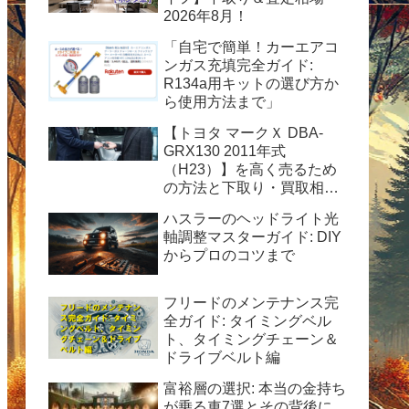
2026年8月！
「自宅で簡単！カーエアコ
ンガス充填完全ガイド:
R134a用キットの選び方か
ら使用方法まで」
【トヨタ マークＸ DBA-
GRX130 2011年式
（H23）】を高く売るため
の方法と下取り・買取相場
情報2026年8月！
ハスラーのヘッドライト光
軸調整マスターガイド: DIY
からプロのコツまで
フリードのメンテナンス完
全ガイド: タイミングベル
ト、タイミングチェーン＆
ドライブベルト編
富裕層の選択: 本当の金持ち
が乗る車7選とその背後に