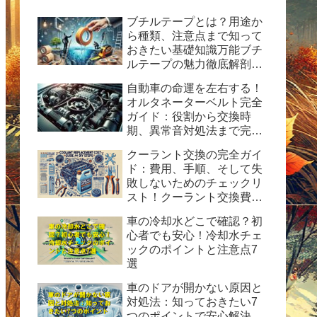
ブチルテープとは？用途か
ら種類、注意点まで知って
おきたい基礎知識万能ブチ
ルテープの魅力徹底解剖！
水漏れ・ひび割れ修理の決
自動車の命運を左右する！
定版ガイド
オルタネーターベルト完全
ガイド：役割から交換時
期、異常音対処法まで完全
ガイド
クーラント交換の完全ガイ
ド：費用、手順、そして失
敗しないためのチェックリ
スト！クーラント交換費用
の目安と自分で交換する時
車の冷却水どこで確認？初
の手順と方法を紹介。
心者でも安心！冷却水チェ
ックのポイントと注意点7
選
車のドアが開かない原因と
対処法：知っておきたい7
つのポイントで安心解決